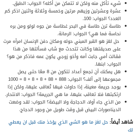
شيء تأكل منه ولكن لا تتمكن من أكله؟ الجواب: الطبق.
عشرة وعشرتين وزيهم مرتين وخمسة وثلاثة واثنين اذكر كم
العدد؟ الجواب: 100.
طاسة ترن طاسة في البحر غطاسة من جوه لولو ومن بره
نحاسة فما هي؟ الجواب: الرمانة.
حل لغز هو القبر المبني حوله ومكان دفن الإنسان امرأه مرت
على صديقتها وكانت تتحدث مع شاب فسألتها من هذا
فقالت أمي جابت أمه وأخو زوجي يكون عمه فاذكر من هو؟
الجواب: ابنها.
هل يمكنك أن تجمع أعداد تتكون من 8 معًا حتى يصل
مجموعها إلى ألف؟ الجواب: 888 + 88 + 8 + 8 + 8 = 1000
يوجد جريمة معينة، إذا حاولت فيها تُعاقب عليها، ولكن إذا
ارتكبتها فلا تعاقب عليها، ما هي الجريمة؟ الجواب: الانتحار.
من الذي جاء أولا، الدجاجة ولا البيضة؟ الجواب: لقد وضعت
الديناصورات البيض قبل وقت طويل من وجود الدجاج.
شاهد أيضاً:
حل لغز ما هو الشي الذي يؤخذ منك قبل ان يعطي
لك