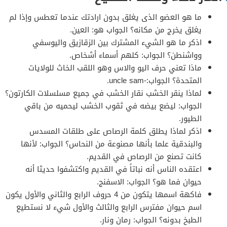
ما هو العضو الذى يغلق بدون ارادتك عندما تعطس وإذا لم
يغلق يخرج من مكانه؟ الجواب هو: العين.
اذكر ما هو الشيء المشترك بين الزقازيق واليوسفي
وواشنطن؟ الجواب: كلهم أسماء أشخاص.
ماذا تعني حرف اليو والاس وهو اللقب الخاث للولايات
المتحدة؟ الجواب:-uncle sam.
لماذا ينقر الخشب نقار الخشب في جميع مسلسلات الكارتون؟
الجواب: ليضع بيضه في ثقوب الخشب ليحميه من باقي
الطيور.
اذكر لماذا يطلق كلمة الرصاص على طلقات المسدس
والبندقية علما بأنها مصنوعة من النحاس؟ الجواب: لأنها
كانت تصنع من الرصاص في القديم.
اعتقده الناس أنه نباتاً في القديم واكتشفوا حديثا أنه
حيوان فما هو؟ الجواب: الاسفنج.
فاكهة اسمها يتكون من 4 حروف الرابع والثاني والأول يكون
اسم حيوان مفترس الرابع والثالث والأول شيء لا نستطيع
الطبخ بدونه؟ الجواب: رمان ونار.