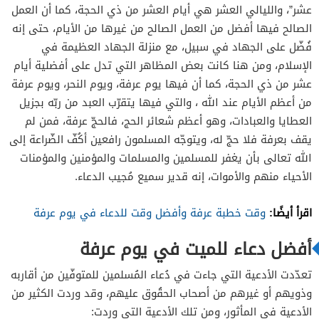
عشر”، والليالي العشر هي أيام العشر من ذي الحجة، كما أن العمل
الصالح فيها أفضل من العمل الصالح من غيرها من الأيام، حتى إنه
فُضّل على الجهاد في سبيل، مع منزلة الجهاد العظيمة في
الإسلام، ومن هنا كانت بعض المظاهر التي تدل على أفضلية أيام
عشر من ذي الحجة، كما أن فيها يوم عرفة، ويوم النحر، ويوم عرفة
من أعظم الأيام عند الله ، والتي فيها يتقرّب العبد من ربّه بجزيل
العطايا والعبادات، وهو أعظم شعائر الحج، فالحجّ عرفة، فمن لم
يقف بعرفة فلا حجّ له، ويتوجّه المسلمون رافعين أكُفّ الضّراعة إلى
الله تعالى بأن يغفر للمسلمين والمسلمات والمؤمنين والمؤمنات
الأحياء منهم والأموات، إنه قدير سميع مُجيب الدعاء.
اقرأ أيضًا:
وقت خطبة عرفة وأفضل وقت للدعاء في يوم عرفة
أفضل دعاء للميت في يوم عرفة
تعدّدت الأدعية التي جاءت في دُعاء المُسلمين للمتوفّين من أقاربه
وذويهم أو غيرهم من أصحاب الحقُوق عليهم، وقد وردت الكثير من
الأدعية في المأثور، ومن تلك الأدعية التي وردت: