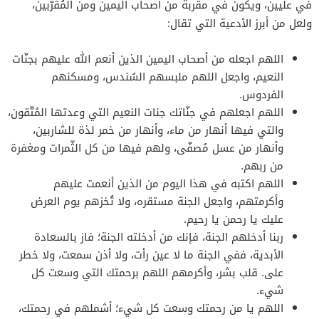
في عليين، ويكون في مقربة من أصحاب اليمين ومن المُقرّبين،
ولعل من أبرز الأدعية التي تقال:
اللهم اجعله من أصحاب اليمين الذين أنعم الله عليهم بجنّات
النعيم، واجعل اللهم ملبسهم السُندس، ومسكنهم
الفردوس.
اللهم اجعلهم في جنّاتك جنات النعيم التي وعدتها المُتّقون،
والتي فيها أنهار من ماء، وأنهار من خمر لذة للشاربين،
وأنهار من عسل مُصفّى، ولهم فيها من كل الثّمرات ومغفرة
من ربهم.
اللهم اكتبه في هذا اليوم من الذين أنعمت عليهم
وأكرمتهم، واجعل الجنة مستقره، ولا تُخزهم يوم العرض
عليك يا رحمن يا رحيم.
ربنا أدخلهم الجنة، فإنك من أدخلته الجنة؛ فاز بالسعادة
الأبدية، ففي الجنة ما لا عين رأت، ولا أذن سمعت، ولا خطر
على. قلب بشر، وأكرمهم اللهم برحمتك التي وسعت كل
شيء.
اللهم يا من رحمتك وسعت كل شيء؛ أشملهم في رحمتك،