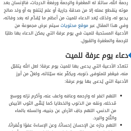
رحمة الله، سائلًا له المغفرة والرحمة ورفعة الدرجات، فالإنسان بعد
موته ينقطع عمله إلا من صدقة جارية أو علم يُنتفع به أو ولد صالح
يدعو له، ولذلك يُعد الدعاء للميت من أعظم ما يُقدَّم له بعد وفاته،
وفي هذا المقال عبر
موقع محتويات
سيتم عرض مجموعة من
الأدعية المستحبة للميت في يوم عرفة التي يمكن الدعاء بها طلبًا
للرحمة والمغفرة والقبول.
دعاء يوم عرفة للميت
تتعدّد الأدعية التي يدعى بها للميت يوم عرفة؛ لعل الله يتقبّل
منه، فيغفر للمتوفى ذنوبه، ويكفّر عنه سيّئاته، ولعلّ من أبرز
الأدعية التي يُدعى بها يوم عرفة:
اللهم اغفر له وارحمه وعافه واعف عنه، وأكرم نزله ووسع
مُدخله، ونقه من الذنوب والخطايا كما يُنقّى الثوب الأبيض
من الدنس، اللهم جافِ الأرض عن جنبيه، واغسله بالماء
والثّلج والبرد.
اللهم جازه عن الإحسان إحسانًا، وعن الإساءة عفوًا وغُفرانًا،