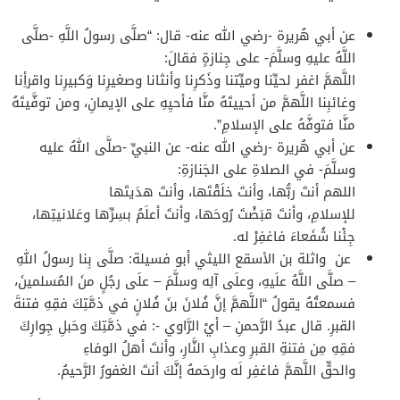
عن أبي هُريرة -رضي الله عنه- قال: “صلَّى رسولُ اللَّهِ -صلَّى
اللَّهُ عليهِ وسلَّمَ- على جِنازةٍ فقالَ:
اللَّهمَّ
اغفر
لحيِّنا
وميِّتنا
وذَكرِنا
وأنثانا
وصغيرِنا وَكبيرِنا واقرأِنا
وغائبِنا
اللَّهمَّ
من أحييتَهُ منَّا فأحيِهِ على الإيمانِ، ومن توفَّيتَهُ
منَّا فتوفَّهُ على الإسلامِ”.
عن أبي هُريرة -رضي الله عنه- عن النبيِّ -صلَّى اللهُ عليه
وسلَّمَ- في الصلاةِ على الجَنازةِ:
اللهم
أنتَ
ربُّها
،
وأنتَ
خلَقْتَها
،
وأنتَ
هدَيتَها
للإسلامِ،
وأنتَ
قبَضْتَ رُوحَها،
وأنتَ
أعلَمُ بسِرِّها وعَلانيتِها،
جِئْنا شُفَعاءَ فاغفِرْ له.
عن
واثلة بن الأسقع الليثي أبو فسيلة:
صلَّى بِنا رسولُ اللهِ
– صلَّى اللَّهُ علَيهِ، وعلَى آلِه وسلَّمَ – علَى رجُلٍ منَ المُسلمينَ،
فسمعتُهُ يقولُ “
اللَّهمَّ
إنَّ
فُلانَ
بنَ
فُلانٍ
في
ذمَّتِكَ فقِهِ فتنةَ
القبرِ. قال عبدُ الرَّحمنِ – أيْ الرَّاوي -:
في
ذمَّتِكَ وحَبلِ
جِوارِكَ
فقِهِ مِن فتنةِ القبرِ وعذابِ النَّارِ، وأنتَ أهلُ الوفاءِ
والحقِّ
اللَّهمَّ
فاغفِر لَه وارحَمهُ إنَّكَ أنتَ الغفورُ الرَّحيمُ.