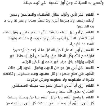
وتُمحى به السيئات، ومن أبرز الأدعية التي تُردد حينئذ:
اللهم اغفر لأبي وأنزله منازل الشهداء والصالحين وحسن
أولئك رفيقا، ولا تحرمنا أجره، ولا تفتنّا بعده، واغفر لنا وله يا
رب العالمين.
اللهم إن أبي نزل عليك جليسًا؛ فكُن له خير جليسٍ، ونزل عليك
أنيسًا؛ فكن له خير أنيس، وأكرم نزله ووسع مدخله، وارزقه
السّعادة الأبدية.
اللهم إن أبي له علينا من الفضل ما لا يُعد ولا يُحصى؛
فارزقهم الله بكُل نقطة عرقٍ بذلها من أجل إسعادنا خير
الجزاء، وارزقه بكل حرف خير علمه إيانا خير الجزاء.
اللهم انقل أبي من مواطن الدود، وضيق اللحود إلى جنات
الخُلود في طلحٍ منضود، وظل ممدود وماء مسكوب، وفاكهة
كثيرة لا مقطوعة ولا ممنوعة وفرش مرفوعة.
اللهم ارزق أبا أعالي الجنان بقدر حبه حبيبك المصطفى
العدنان- صلى الله عليه وسلم-.
اللهم يا واسع النعم ويا مُزيل النقم ويا من رحمتك وسعت
كل شيء؛ ارزُق أبا رحمتك التي وسعت كل شيء، وزوّجه من