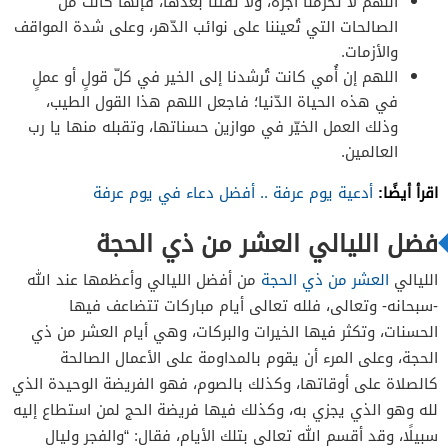
اللهم لا تحرمنا أجره، ولا تفتنا بعدها، فإنها كانت من
الصالحات التي تُعيننا على نوائب الدّهر، وعلى شدة المواقف
والأزمات.
اللهم إن أُمي كانت تُرشدنا إلى الخير في كلّ قولٍ أو عملٍ
في هذه الحياة الدّنيا؛ فاجعل اللهم هذا القول الطيب،
وذلك العمل الخيّر في موازين حسناتها، وتقبله منها يا رب
العالمين.
اقرأ أيضًا:
أدعية يوم عرفة .. أفضل دعاء في يوم عرفة
فضل الليالي العشر من ذي الحجة
الليالي
العشر من ذي الحجة
من أفضل الليالي وأعظمها عند الله
-سبحانه- وتعالى، فلله تعالى أيام مباركات تتضاعف فيها
الحسنات، وتكثر فيها الخيرات والبركات، وهي أيام العشر من ذي
الحجة، وعلى المرء أن يقوم بالمداومة على الأعمال الصالحة
كالصلاة على أوقاتها، وكذلك بالصوم، فهو الفريضة الوحيدة الذي
لله وهو الذي يجزي به، وكذلك فيها فريضة الحج لمن استطاع إليه
سبيلًا، وقد أقسم الله تعالى بتلك الأيام، فقال: “والفجر وليال