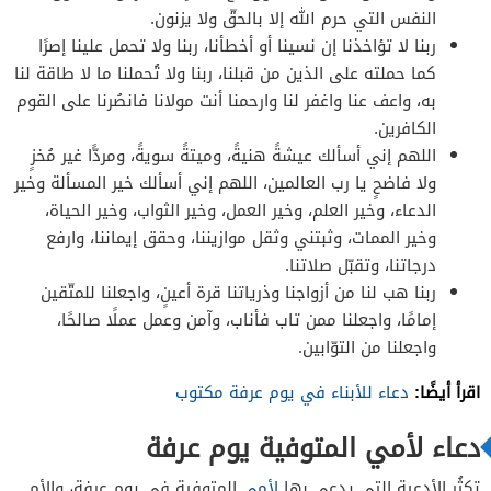
النفس التي حرم الله إلا بالحقّ ولا يزنون.
ربنا لا تؤاخذنا إن نسينا أو أخطأنا، ربنا ولا تحمل علينا إصرًا
كما حملته على الذين من قبلنا، ربنا ولا تُحملنا ما لا طاقة لنا
به، واعف عنا واغفر لنا وارحمنا أنت مولانا فانصُرنا على القوم
الكافرين.
اللهم إني أسألك عيشةً هنيةً، وميتةً سويةً، ومردًّا غير مُخزٍ
ولا فاضحٍ يا رب العالمين، اللهم إني أسألك خير المسألة وخير
الدعاء، وخير العلم، وخير العمل، وخير الثواب، وخير الحياة،
وخير الممات، وثبتني وثقل موازيننا، وحقق إيماننا، وارفع
درجاتنا، وتقبّل صلاتنا.
ربنا هب لنا من أزواجنا وذرياتنا قرة أعينٍ، واجعلنا للمتّقين
إمامًا، واجعلنا ممن تاب فأناب، وآمن وعمل عملًا صالحًا،
واجعلنا من التوّابين.
اقرأ أيضًا:
دعاء للأبناء في يوم عرفة مكتوب
دعاء لأمي المتوفية يوم عرفة
تكثُر الأدعية التي يدعى بها
لأمي
المتوفية في يوم عرفة، والأم