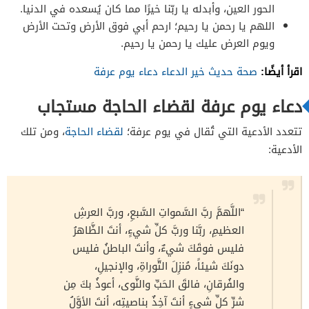
الحور العين، وأبدله يا ربّنا خيرًا مما كان يُسعده في الدنيا.
اللهم يا رحمن يا رحيم؛ ارحم أبي فوق الأرض وتحت الأرض
ويوم العرض عليك يا رحمن يا رحيم.
اقرأ أيضًا:
صحة حديث خير الدعاء دعاء يوم عرفة
دعاء يوم عرفة لقضاء الحاجة مستجاب
تتعدد الأدعية التي تُقال في يوم عرفة؛
لقضاء الحاجة
، ومن تلك
الأدعية:
“اللَّهمَّ ربَّ السَّمواتِ السَّبعِ، وربَّ العرشِ
العظيمِ، ربَّنا وربَّ كلِّ شيءٍ، أنتَ الظَّاهرُ
فليس فوقَكَ شيءٌ، وأنتَ الباطنُ فليس
دونَكَ شيئاً، مُنزِلَ التَّوراةِ، والإنجيلِ،
والفُرقانِ، فالقَ الحَبِّ والنَّوى، أعوذُ بكَ مِن
شرِّ كلِّ شيءٍ أنتَ آخِذٌ بناصيتِه، أنتَ الأوَّلُ