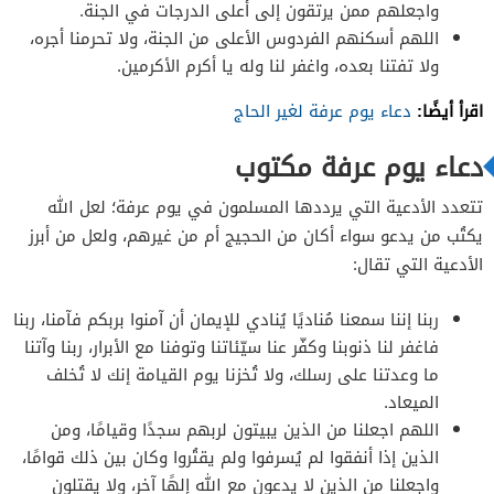
واجعلهم ممن يرتقون إلى أعلى الدرجات في الجنة.
اللهم أسكنهم الفردوس الأعلى من الجنة، ولا تحرمنا أجره،
ولا تفتنا بعده، واغفر لنا وله يا أكرم الأكرمين.
اقرأ أيضًا:
دعاء يوم عرفة لغير الحاج
دعاء يوم عرفة مكتوب
تتعدد الأدعية التي يرددها المسلمون في يوم عرفة؛ لعل الله
يكتُب من يدعو سواء أكان من الحجيج أم من غيرهم، ولعل من أبرز
الأدعية التي تقال:
ربنا إننا سمعنا مُناديًا يُنادي للإيمان أن آمنوا بربكم فآمنا، ربنا
فاغفر لنا ذنوبنا وكفّر عنا سيّئاتنا وتوفنا مع الأبرار، ربنا وآتنا
ما وعدتنا على رسلك، ولا تُخزنا يوم القيامة إنك لا تُخلف
الميعاد.
اللهم اجعلنا من الذين يبيتون لربهم سجدًا وقيامًا، ومن
الذين إذا أنفقوا لم يُسرفوا ولم يقتُروا وكان بين ذلك قوامًا،
واجعلنا من الذين لا يدعون مع الله إلهًا آخر، ولا يقتلون