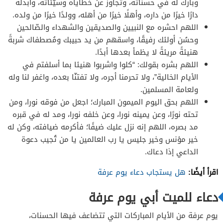
وبارك له في حسناته، وتجاوز عن خطاياه وسيّئاته، وأبدله
دارًا خيرًا من داره، وأهلًا خيرًا من أهله، وولدًا خيرًا من ولده.
اللهم احشره مع النبيين والصديقين والشهداء والصّالحين
وحسُن أولئك رفيقًا، واسقهم من يد حبيبك ومُصطفاك شربةً
هنيئةً مريئةً لا يظمأ بعدها أبدًا.
اللهم بشره بقولك: “كلوا واشربوا هنيئا بما أسلفتم في
الأيام الخالية”، ولا تحرمنا أجره، ولا تفتنّا بعده، واغفر لنا وله
ولعامة المسلمين.
اللهم بحق اليوم الميمون المبارك؛ اجعل من فوقه نورا، ومن
تحته نورًا، وعن يمينه نورا، وعن خلفه نورا، ومد له في قبره
مد بصره، اللهم إنه نزل عليك ضيفًا؛ فأكرمه ضيافته، وكن له
خير مؤنس وخير جليس يا رب العالمين يا من تُجيب دعوة
الداعي إذا دعاك.
اقرأ أيضًا:
هل يستجاب دعاء يوم عرفة
دعاء للميت أبي يوم عرفة
يوم عرفة من الأيام المباركات التي تتضاعف فيها الحسنات،