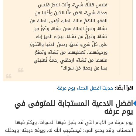
فليس قبْلَكَ شيءٌ، وأنتَ الآخِرُ فليس
بعدَكَ شيءٌ، اقضِ عنَّا الدَّينَ وأَغْنِنا مِن
الفقرِ، اللهمَّ مالكَ الملكِ تُؤتي الملكَ مَن
تشاءُ، وتنزعُ الملكَ ممن تشاءُ، وتُعِزُّ مَن
تشاءُ، وتذِلُّ مَن تشاءُ، بيدِك الخيرُ إنك
على كلِّ شيءٍ قديرٌ. رحمنُ الدنيا والآخرةِ
ورحيمُهما، تعطيهما من تشاءُ، وتمنعُ
منهما من تشاءُ، ارحمْني رحمةً تُغنيني
بها عن رحمةِ مَن سواك”
اقرأ أيضًا:
حديث افضل الدعاء يوم عرفة
افضل الادعية المستجابة للمتوفى في
يوم عرفه
يوم عرفة من الأيام التي قد يقبل فيها الدعوات، ويكثر فيها
الحسنات، وقد يدعو المرء؛ فيستجيب الله له، ويرفع درجته، ويدخله