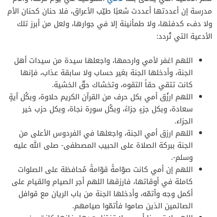
مدرسة إن أعددتها أعددت شعبًا طيّب الأعراق، فلا حنان كحنان الأم
ولا دفء كدفئها، ولا طمأنينة إلا في جوارها، ولعل من أبرز تلك
الأدعية التي تُردد:
اللهم اغفر لأمي وارحمها، واجعلها سيدة من سيدات أهل
الجنة، وأدخلها الجنة بغير حساب ولا سابقة عذاب، فإنها
كانت تتقي حقاً التقوه، وتخشاك حقّ الخشية.
اللهم ارزُق أمي بكل حرف من القرآن الكريم حلاوة، وبكُل آيةٍ
سعادة، وبكل جزءٍ جزاءً، وبكُل سورة نجاة، وبكل حزب خير
الجزاء.
اللهم ارزق أمي الجنة، واجعلها في الفردوس الأعلى من
الجنة ببركة الصلاة على الحبيب المصطفى- صلى الله عليه
وسلم-.
اللهم إن أمي كانت صوّامةً قوّامةً مُحافظة على الصلوات
كاملة في أوقاتها، فارزقها اللهم أجر الصيام والقيام على
أكمل وجه وأتمّه، وأدخلها الجنة من باب الريان مع قوافل
الصائمين الذين صاموا فأتمّوا صيامهم.