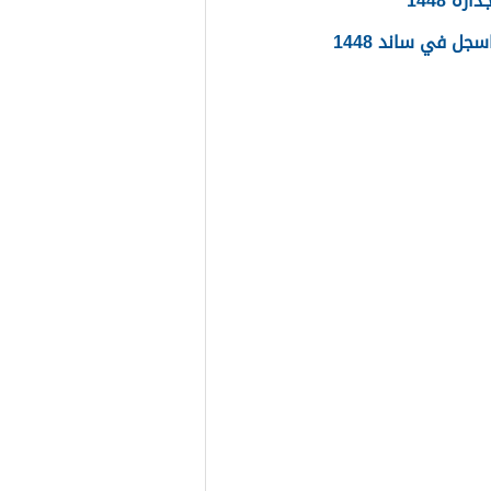
ره 1448
جل في ساند 1448