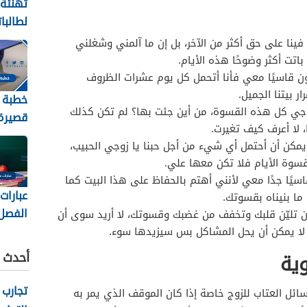
تهنئة
لطالبا
والنجا
ينا على حق أكثر من الآخر، بل إن ما آلمني وشغلني
2026
اتت أكثر وضوحًا هذه الأيام.
كون قاسيًا معي فأنا أتحمل كل يوم عشرات الظروف
ر بيتنا الجميل.
خطبة 
 زوجي كل هذه القسوة، من أين جئت بها؟ لم تكن كذلك
قصيرة 
، لا أعرف كيف تغيرت.
2026
كن أن أحتمل أي شيء من أجل حبنا يا زوجي الحبيب،
وة الأيام فلا تكن معها علي.
سيًا جدًا معي لأنني أهتم بالحفاظ على هذا البيت كما
عبارات
ما بنيناه بقسوتك.
الفصل
ن تليّن قلبك وتخفف من غضبك وقسوتك، لا أريد سوى أن
الثاني 448
لا يمكن أن يحل المشاكل بس سيزيدها سوء.
أحدث ا
ية
تجارب 
ائل العتاب للزوج خاصة إذا كان الموقف الذي يمر به