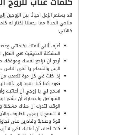
كلمات عتاب للزوج الز
قد يستمر الزعل أحيانًا بين الزوجين إ
مناحي الحياة مما يجعلنا نختار له كل
كالآتي:
أعرف أنني آلمتك بكلماتي وعص
المشكلة الحقيقية هي الفعل ا
أرجو أن تراجع نفسك وموقفك من ج
الزعل والخصام يا أغلى الناس ع
إذا كنت في كل مرة تتعجب من ر
نعود كما كنا، نعود إلى ذلك الب
اسمح لي يا زوجي أن أعاتبك وأ
المتواصل وانتظارك أن تشعر لوحد
الوقت لتدرك أن هناك مشكلة وعل
لا تسمح يا زوجي للظروف والأي
قوة وصلابة وقادرين على تجاوز مر
كنت أخاف أن أعاتبك لكي لا أزي