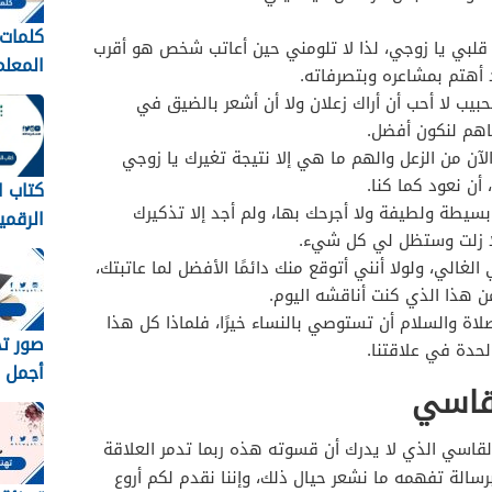
كلمات 
 قلبي يا زوجي، لذا لا تلومني حين أعاتب شخص هو أقرب
أهتم بمشاعره وبتصرفاته.
عبارات
بيب لا أحب أن أراك زعلان ولا أن أشعر بالضيق في
المعلم
اهم لنكون أفضل.
1448
آن من الزعل والهم ما هي إلا نتيجة تغيرك يا زوجي
 أن نعود كما كنا.
كتاب ا
سيطة ولطيفة ولا أجرحك بها، ولم أجد إلا تذكيرك
الرقمي
ا زلت وستظل لي كل شيء.
متوسط 8
الغالي، ولولا أنني أتوقع منك دائمًا الأفضل لما عاتبتك،
ن هذا الذي كنت أناقشه اليوم.
لاة والسلام أن تستوصي بالنساء خيرًا، فلماذا كل هذا
لحدة في علاقتنا.
أجمل خ
لقاسي
رمزيات
مبروك 
 القاسي الذي لا يدرك أن قسوته هذه ربما تدمر العلاقة
1448
برسالة تفهمه ما نشعر حيال ذلك، وإننا نقدم لكم أروع