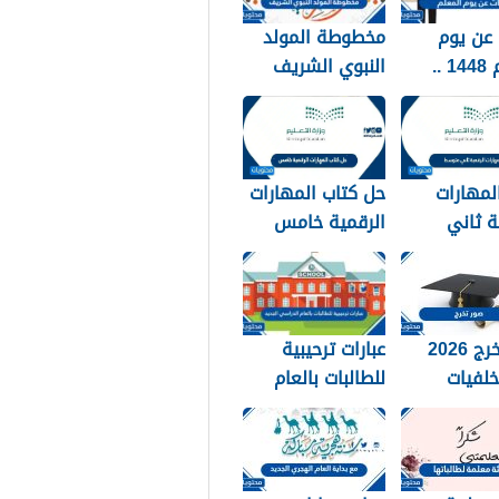
عن يوم
مخطوطة المولد
المعلم 1448 ..
النبوي الشريف
 عن يوم
2026 جديدة
 مكتوبة
لمهارات
حل كتاب المهارات
ة ثاني
الرقمية خامس
144
1448
صور تخرج 2026
عبارات ترحيبية
لفيات
للطالبات بالعام
 استكرات
الدراسي الجديد
التخرج
1448 بالصور