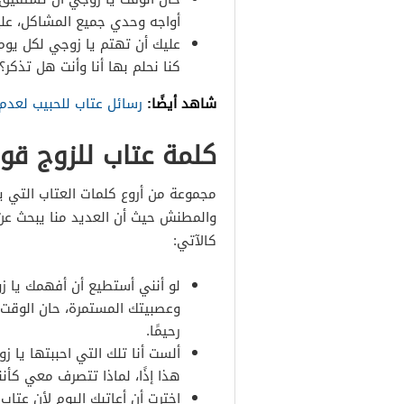
أواجه وحدي جميع المشاكل، عليك
عليك أن تهتم يا زوجي لكل يوم 
كنا نحلم بها أنا وأنت هل تذكر؟ 
شاهد أيضًا:
رسائل عتاب للحبيب لعدم الاهتمام 2021 اجمل 
كلمة عتاب للزوج قوي
مجموعة من أروع كلمات العتاب التي 
والمطنش حيث أن العديد منا يبحث عن
كالآتي:
لو أنني أستطيع أن أفهمك يا ز
وعصبيتك المستمرة، حان الوقت
رحيمًا.
ألست أنا تلك التي احببتها يا ز
هذا إذًا، لماذا تتصرف معي كأن
اخترت أن أعاتبك اليوم لأن عتاب