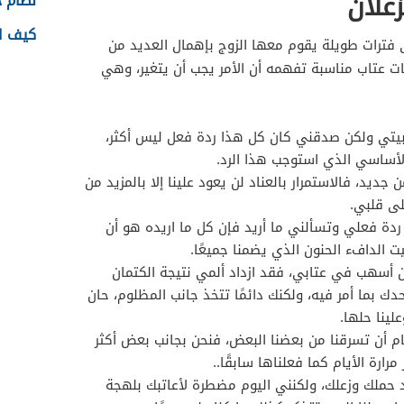
علان
نظام جدا
كيف اس
لى فترات طويلة يقوم معها الزوج بإهمال العديد من
مات عتاب مناسبة تفهمه أن الأمر يجب أن يتغير، وهي
بيتي ولكن صدقني كان كل هذا ردة فعل ليس أكثر،
لأساسي الذي استوجب هذا الرد.
ديد، فالاستمرار بالعناد لن يعود علينا إلا بالمزيد من
لى قلبي.
دة فعلي وتسألني ما أريد فإن كل ما اريده هو أن
يت الدافء الحنون الذي يضمنا جميعًا.
ن أسهب في عتابي، فقد ازداد ألمي نتيجة الكتمان
ك بما أمر فيه، ولكنك دائمًا تتخذ جانب المظلوم، حان
ينا حلها.
ام أن تسرقنا من بعضنا البعض، فنحن بجانب بعض أكثر
ارة الأيام كما فعلناها سابقًا..
د حملك وزعلك، ولكنني اليوم مضطرة لأعاتبك بلهجة