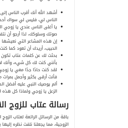
أشهد الله أنك أقرب الناس إلى
الناس لي، فليس لي سواك أحد 
يا أغلى الناس عندي يا زوجي الح
صوتك وسلوكك، لذا أرجو أن نتف
إن هذه المشاعر التي نعيشها ال
الحبيب، أريدك أن تعود كما كنت،
بحثت لك عن كلمات عتاب تكون ب
بأنني كنت لك كل شيء، وأنك ل
لقد كنت حادًا جدًا معي يا زوجي 
فأنت أرقى بكثير وأجمل بمرات م
ألم يوصيك النبي عليه أفضل الص
الزعل يا زوجي ولماذا كل هذه ا
رسالة عتاب للزوج ا
باقة من الرسائل الرائعة لعتاب الزوج
الزوجية، مما يجعلنا نلفت نظره إليها 