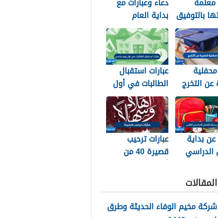
 معلمة
دعاء وعبارات مع
تها بالتوفيق
بداية العام
ح والتخرج
الهجري الجديد
1448
محفلية
عبارات استقبال
عن التخرج
الطالبات في أول
يوم دراسي 1448
 عن بداية
عبارات ترحيب
 الدراسي
قصيرة 40 من
1
أجمل عبارات ترحيب
للأحباب والأصدقاء
لمقالات
2026
شركة مخيم الوفاء الحديثة وطرق