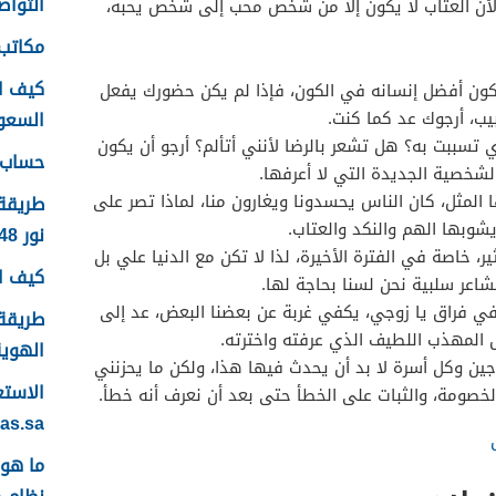
التواصل
لأن العتاب لا يكون إلا من شخص محب إلى شخص يحبه،
مكاتب 
كيف ا
كون أفضل إنسانه في الكون، فإذا لم يكن حضورك يفعل
السعودية
يب، أرجوك عد كما كنت.
تسببت به؟ هل تشعر بالرضا لأنني أتألم؟ أرجو أن يكون
حساب ع
شخصية الجديدة التي لا أعرفها.
المثل، كان الناس يحسدونا ويغارون منا، لماذا تصر على
طريقة
يشوبها الهم والنكد والعتاب.
نور 1448
ر، خاصة في الفترة الأخيرة، لذا لا تكن مع الدنيا علي بل
كيف اس
اعر سلبية نحن لسنا بحاجة لها.
يكفي فراق يا زوجي، يكفي غربة عن بعضنا البعض، عد إلى
طريقة 
 المهذب اللطيف الذي عرفته واخترته.
الهوية 48
ين وكل أسرة لا بد أن يحدث فيها هذا، ولكن ما يحزنني
لخصومة، والثبات على الخطأ حتى بعد أن نعرف أنه خطأ.
yas.sa