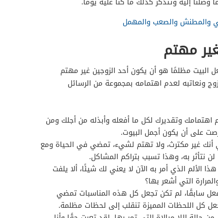
وصلنا إليه وتتذكر كذلك ما كنا عليه يومًا.
سي والمطنش والصعب والمهمل
غير مهتم
عل البيت مظلمًا هو أن يكون أحد الزوجين غير مهتم
لزوج ونعاتبه لعدم اهتمامه بمجموعة من الرسائل
م اهتمامك وتقديرك لكل ما أفعله وأبذله من أجلك ومن
حرصت على أن يكون أجمل البيوت.
جي أنك غير مكترث، ولا تهتم لشيء، تمضي في الحياة ومع
ن نتأثر به، وهذا تسبب بتراكم المشاكل.
ا الألم الذي أمر به الآن لا يعني لك شيئًا، ألا يلفت
لمرارة التي أشعر بها؟
عل سابقًا، لم تكن تجعل كل هذه المناسبات تمضي
جعل كل اللحظات المميزة تنقلب إلى لحظات مظلمة.
 حالة اللا مبالاة التي تمر بها، لقد تعبت حقًا وأنا