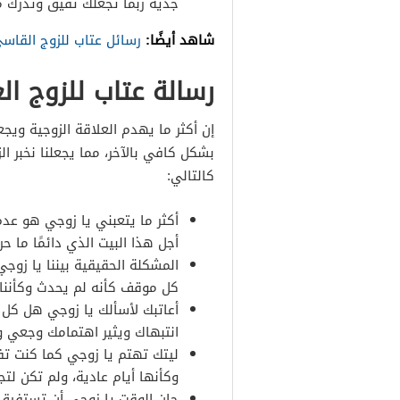
جدية ربما تجعلك تفيق وتدرك ما 
شاهد أيضًا:
رسائل عتاب للزوج القا
رسالة عتاب للزوج ال
إن أكثر ما يهدم العلاقة الزوجية ويج
بشكل كافي بالآخر، مما يجعلنا نخبر ا
كالتالي:
أكثر ما يتعبني يا زوجي هو عد
أجل هذا البيت الذي دائمًا ما 
المشكلة الحقيقية بيننا يا زو
كل موقف كأنه لم يحدث وكأننا ل
أعاتبك لأسألك يا زوجي هل كل هذ
انتبهاك ويثير اهتمامك وجعي وا
ليتك تهتم يا زوجي كما كنت تف
وكأنها أيام عادية، ولم تكن لت
حان الوقت يا زوجي أن تستفيق من