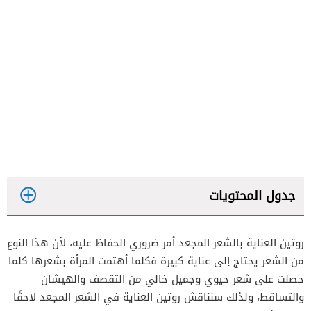
جدول المحتويات
روتين العناية بالشعر المجعد أمر ضروري الحفاظ عليه، لأن هذا النوع
اختيار نوع الشامبو المناسب
من الشعر يحتاج إلى عناية كبيرة فكلما أهتمت المرأة بشعرها كلما
النوم على مخدة حرير
حصلت على شعر حيوي وجميل خالي من التقصف والهيشان
والتساقط، ولذلك سنناقش روتين العناية في الشعر المجعد لاحقًا
الابتعاد عن استخدام المجففات