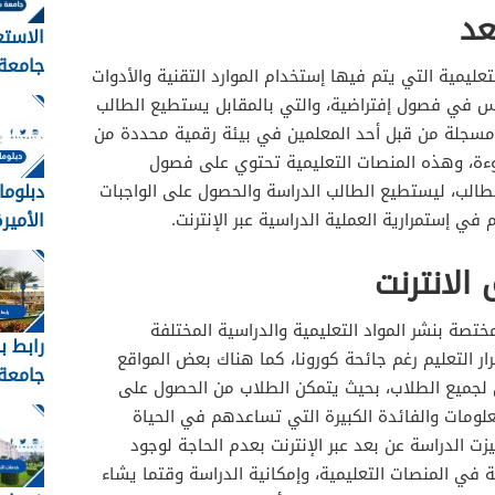
عد
الاستع
جامعة
تعليمية التي يتم فيها إستخدام الموارد التقنية والأدوات
القبول
وس في فصول إفتراضية، والتي بالمقابل يستطيع الطالب
1448
مسجلة من قبل أحد المعلمين في بيئة رقمية محددة من
بوءة، وهذه المنصات التعليمية تحتوي على فصول
دبلوما
لطالب، ليستطيع الطالب الدراسة والحصول على الواجبات
الأميرة 
 في إستمرارية العملية الدراسية عبر الإنترنت.
لانترنت
ختصة بنشر المواد التعليمية والدراسية المختلفة
رابط ب
ر التعليم رغم جائحة كورونا، كما هناك بعض المواقع
جامعة 
لجميع الطلاب، بحيث يتمكن الطلاب من الحصول على
عبدالع
علومات والفائدة الكبيرة التي تساعدهم في الحياة
زت الدراسة عن بعد عبر الإنترنت بعدم الحاجة لوجود
kau
في المنصات التعليمية، وإمكانية الدراسة وقتما يشاء