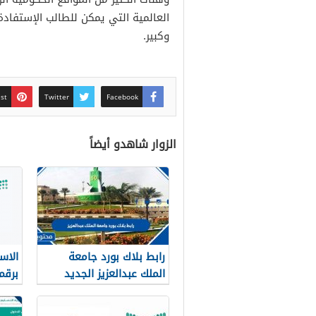
العالمية التي يمكن للطالب الإستفا
وكبير.
est
Twitter
Facebook
الزوار شاهدو أيضاً
رابط بلاك بورد جامعة
الاس
الملك عبدالعزيز الجديد
1448 blackboard kau
نور noor.moe.gov.sa