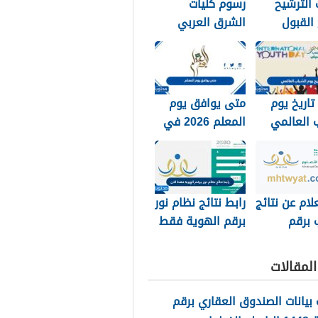
الترشيح
رسوم كليات
 القبول
الشرق العربي
 الملك خالد
1448 وكيفية
تسديد الرسوم
تاريخ يوم
متى يوافق يوم
 العالمي
المعلم 2026 في
جميع الدول
العربية
لام عن نتائج
رابط نتائج نظام نور
 برقم
برقم الهوية فقط
الهويه 1448 عبر
الان 1448
ور
لمقالات
noor.moe.g
بيانات الصندوق العقاري برقم