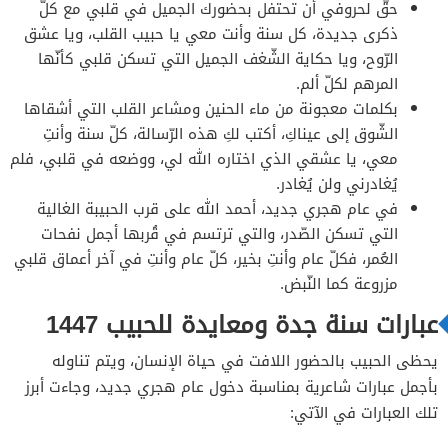
حقّ لحروفي أن تحتفل بحضورك الجميل في قلبي مع كلّ
ذكرى جديدة، كل سنة وأنت معي يا حبيب القلب، ويا عشق
الرّوح، ويا حكاية الشّغف الجميل التي تسكن قلبي كأنّها
المرهم لكلّ ألم.
بكلمات معجونة من ماء الحنين ومشاعر القلب التي أشقاها
الشّوق إلى عيناكِ، أكتب لكِ هذه الرّسالة، كلّ سنة وأنتِ
معي، يا عشقي الذي اختاره الله لي، ووضعه في قلبي، فلم
يُغادرني ولن يُغادر.
في عام هجري جديد، أحمد الله على قرب الحبيبة الغالية
التي تسكن الصّدر، والتي ترتسم في قُربها أجمل نفحات
العُمر، فكلّ عام وأنتِ بخير، كلّ عام وأنتِ في آخر أعماق قلبي
مزروعة كما النّبض.
عبارات سنة جدة ومعايدة للحبيب 1447
يحظى الحبيب بالحضور اللافت في حياة الإنسان، ويتم تناوله
بأجمل عبارات شاعرية بمناسبة دخول عام هجري جديد، وجاءت أبرز
تلك العبارات في الآتي: