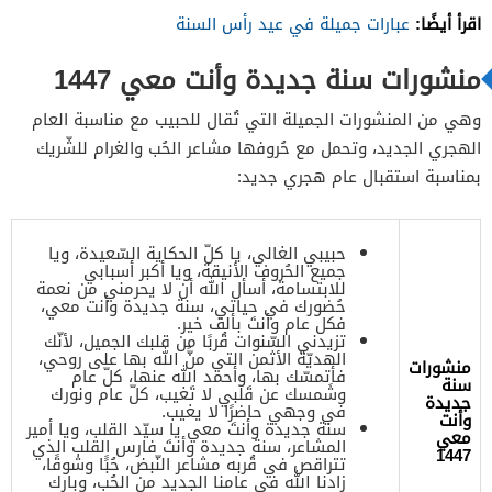
اقرأ أيضًا:
عبارات جميلة في عيد رأس السنة
منشورات سنة جديدة وأنت معي 1447
وهي من المنشورات الجميلة التي تُقال للحبيب مع مناسبة العام
الهجري الجديد، وتحمل مع حُروفها مشاعر الحُب والغرام للشّريك
بمناسبة استقبال عام هجري جديد:
حبيبي الغالي، يا كلّ الحكاية السّعيدة، ويا
جميع الحُروف الأنيقة، ويا أكبر أسبابي
للابتسامة، أسأل الله أن لا يحرمني من نعمة
حُضورك في حياتي، سنة جديدة وأنت معي،
فكل عام وأنتَ بألف خير.
تزيدني السّنوات قُربًا من قلبك الجميل، لأنّك
الهديّة الأثمن التي منَّ الله بها على روحي،
منشورات
فأتمسّك بها، وأحمد الله عنها، كلّ عام
سنة
وشَمسك عن قَلبي لا تَغيب، كلّ عام ونورك
جديدة
في وجهي حاضرًا لا يغيب.
وأنت
سنة جديدة وأنتَ معي يا سيّد القلب، ويا أمير
معي
المشاعر، سنة جديدة وأنتَ فارس القلب الذي
1447
تتراقص في قُربه مشاعر النّبض، حُبًَا وشوقًا،
زادنا الله في عامنا الجديد من الحُب، وبارك