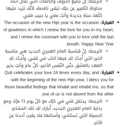
الترجمة: إنّ جميع الحُروف والكلمات التي تُقال أثناء
محاولة التّعبير عن حبّك تبقى ناقصة، لأنّك تزيد عليها
كلّها، سنة جديدة وأنتَ معي يا حبيب قلبي.
العبارة:
The occasion of the new Hijri year is the occasion
of goodness in which I renew the love for you in my heart,
and I renew the covenant with you to love until the last
breath. Happy New Year.
الترجمة: إنّ مُناسبة العام الهجري الجديد هي مناسبة
الخير التي أُجدّد لكِ فيها الحُب في قلبي، وأُجدّد لكِ
العهد بالعشق حتّى النّفس الأخير، كلّ عام وأنتِ بخير.
العبارة:
Quli celebrates your love 24 times every day, and
with the beginning of the new Hijri year, I bless you for
those beautiful feelings that inhabit and inhabit me, so that
one of us is not absent from the other.
الترجمة: يحتفل قلي في حُبّك مع كلّ يوم ٢٤ مرّة، ومع
بداية العام الهجري الجديد، أُبارك لكِ تلك المشاعر
الجميلة التي تسكنني، وأسكنها فلا يغيب أحدنا عن
الآخر.