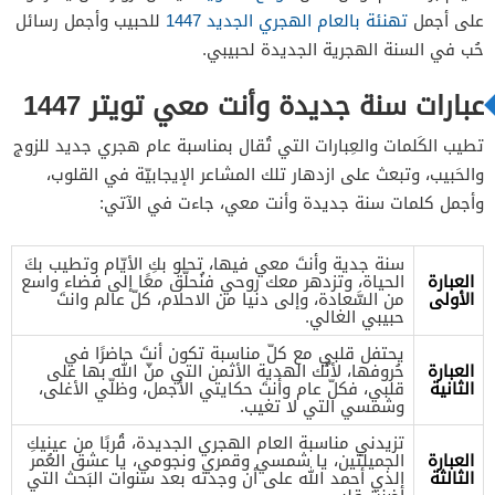
على أجمل
تهنئة بالعام الهجري الجديد 1447
للحبيب وأجمل رسائل
حُب في السنة الهجرية الجديدة لحبيبي.
عبارات سنة جديدة وأنت معي تويتر 1447
تطيب الكَلمات والعِبارات التي تُقال بمناسبة عام هجري جديد للزوج
والحَبيب، وتبعث على ازدهار تلك المشاعر الإيجابيّة في القلوب،
وأجمل كلمات سنة جديدة وأنت معي، جاءت في الآتي:
سنة جدية وأنتَ معي فيها، تحلو بكِ الأيّام وتطيب بكَ
العبارة
الحياة، وتزدهر معك روحي فنُحلّق معًا إلى فضاء واسع
الأولى
من السَّعادة، وإلى دنيا من الاحلام، كلّ عالم وانتَ
حبيبي الغالي.
يحتفل قلبي مع كلّ مناسبة تكون أنتَ حاضرًا في
العبارة
حُروفها، لأنّك الهدية الأثمن التي منّ الله بها على
الثانية
قلبي، فكلّ عام وأنتَ حكايتي الأجمل، وظلّي الأغلى،
وشمسي التي لا تغيب.
تزيدني مناسبة العام الهجري الجديدة، قُربًا من عينيكِ
العبارة
الجميلتين، يا شمسي وقمري ونجومي، يا عشق العُمر
الثالثة
الذي أحمد الله على أن وجدته بعد سنوات البَحث التي