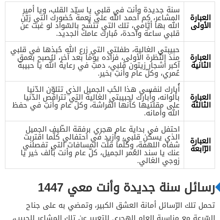
سنة جديدة وأنت في قلبي يا سيّد القلب، ويا أمير
العبارة
المشاعر، كم أحمد الله على نعمة حُضورك التي زيّن
الأولى
الله بها أيَّامي، تلك التي تتشّح بالسّواد لو غبت عن
قلبي ساعة واحدة، مُبارك عامك الجديد.
حبيبتي الغالية، طفلتي التي زرع الله حُبذها في قلبي
العبارة
منذ النّظرة الأولى، فزاده يومًا بعد آخر، ليُصبح بعمق
الثانية
آكبر أشجار زيتون قلبي، دمتِ في رعاية الله يا حبيبة
عُمري، وكلّ عام وأنتِ بخير.
أُبارك لنفسي هذا الحُب الجميل الذي تتلوّن الدّنيا
العبارة
بألوانه، وأُبارك لحبيبتي الغالية التي تتراقص الدّنيا
الثالثة
على مقلتيها كاّنها الفَراشة، وكلّ عام وأنتِ في حفظ
الله وأمانه.
احتفل في بداية عام هجري برفقة الطّيف الجميل
الذي يسكن قلبي، وأزيد في احتفالي كلّما اقتربت
العبارة
شفاه اللهفة، وكلّما قلّت المسافات التي تفصلني
الرّابعة
عنك يا سند العُمر الجميل، كلّ عام وأنت بألف خير يا
زوجي الغالي.
رسائل سنة جديدة وأنت معي 1447
تحمل تلك الرّسائل أمانة العشق الكبير، وتمضي به على جناح
السّرعة مع مناسبة العام الهجري للتعبير عن تلك المشاعر للحبيب،