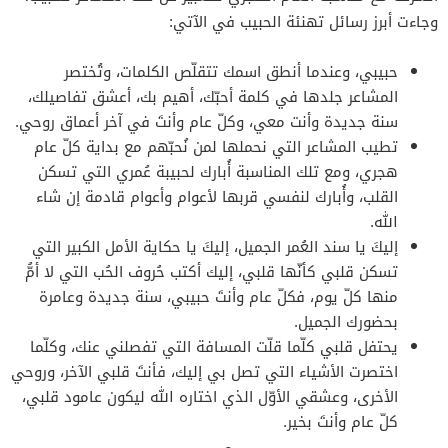
وجاءت أبرز رسائل تهنئة الحبيب في الآتي:
حبيبي، وعندما أنطق اسمك تتقلّص الكلمات، وتُختصر
المشاعر جلدها في كلمة أحبّك، أهيم بك، أعشق تفاصيلك،
سنة جديدة وأنت معي، وكلّ عام وأنتَ في آخر أعماق روحي.
تطيب المشاعر التي نحملها لمن نُحبّهم مع بداية كلّ عام
هجري، ومع تلك المناسبة أُبارك لحبيبة عُمري التي تسكن
القلب، وأُبارك لنفسي قربها لأعوام وأعوام قادمة إن شاء
الله.
إليكَ يا سند العُمر الجميل، إليكَ يا حكاية الأمل الكبير التي
تسكن قلبي كأنّها قلبي، إليك أكتب حُروف الحُب التي لا أمُّ
منها كلّ يوم، فكلّ عام وأنتَ حبيبي، سنة جديدة وعامرة
بحضورك الجميل.
يحتفل قلبي كلّما قلّت المسافة التي تفصلني عنك، وكلّما
اختصرت الأشياء التي تصل بي إليك، فأنتَ قلبي الآخر، وروحي
الأخرى، وعشقي الأوّل الذي اختاره الله ليكون عامود قلبي،
كلّ عام وأنتَ بخير.