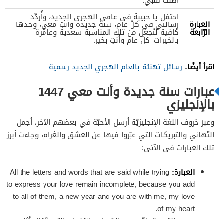
أضنت قلبي.
احتفل يا حبيبة في عامي الهجري الجديد، وأُردّد
العبارة
رسالتي في كلّ عام، سنة جديدة وأنتِ معي، وحدها
الرّابعة
كافية لتَجعل من تلك المناسبة سعدية وعامرة
بالخيرات، كلّ عام وأنتِ بخير.
اقرأ أيضًا:
رسائل تهنئة بالعام الهجري الجديد رسمية
عبارات سنة جديدة وأنت معي 1447
بالإنجليزي
وعبرَ حُروف اللغة الإنجليزيّة أرسل الأحبّة في بعضهم الآخر، أجمل
التّهاني والتبريكات التي عبّروا فيها عن العشق والغرام، وجاءت أبرز
تلك العبارات في الآتي:
العبارة:
All the letters and words that are said while trying
to express your love remain incomplete, because you add
to all of them, a new year and you are with me, my love
of my heart.