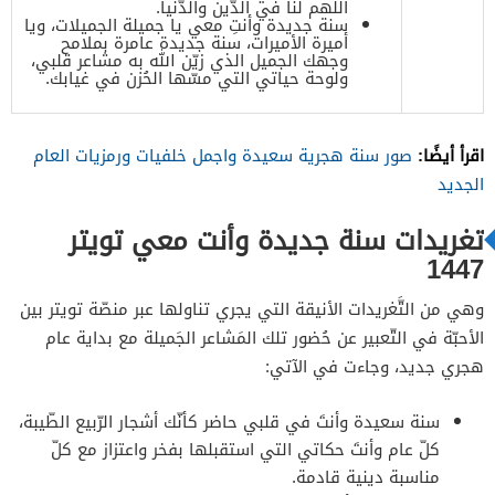
اللهم لنا في الدّين والدّنيا.
سنة جديدة وأنتِ معي يا جميلة الجميلات، ويا
أميرة الأميرات، سنة جديدة عامرة بملامح
وجهك الجميل الذي زيّن الله به مشاعر قلبي،
ولوحة حياتي التي مسّها الحُزن في غيابك.
اقرأ أيضًا:
صور سنة هجرية سعيدة واجمل خلفيات ورمزيات العام
الجديد
تغريدات سنة جديدة وأنت معي تويتر
1447
وهي من التَّغريدات الأنيقة التي يجري تناولها عبر منصّة تويتر بين
الأحبّة في التّعبير عن حُضور تلك المَشاعر الجَميلة مع بداية عام
هجري جديد، وجاءت في الآتي:
سنة سعيدة وأنتَ في قلبي حاضر كأنّك أشجار الرّبيع الطّيبة،
كلّ عام وأنتَ حكاتي التي استقبلها بفخر واعتزاز مع كلّ
مناسبة دينية قادمة.