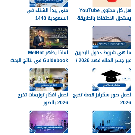
هل كل محتوى YouTube
متى يبدأ الشتاء في
يستحق الاحتفاظ بالطريقة
السعودية 1448
نفسها؟
ما هي شروط دخول البحرين
لماذا يظهر MelBet
عبر جسر الملك فهد 2026 /
Guidebook في نتائج البحث
1448
أكثر من صفحات كثيرة؟
اجمل صور سكرابز قبعة تخرج
اجمل افكار توزيعات تخرج
2026
2026 بالصور