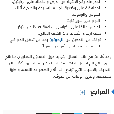
الحذر عند رفع الأشياء عن الأرض والانحناء على الركبتين.
المحافظة على وضعية الجسم السليمة والصحية أثناء
الجلوس والوقوف.
النوم على سرير ثابت.
الجلوس دائمًا على الكراسي الداعمة بعيدًا عن الأرض.
تجنب ارتداء الأحذية ذات الكعب العالي.
توقف عن التدخين لأن
النيكوتين
يحد من تدفق الدم في
الجسم ويسبب تآكل الأقراص الفقرية.
وختامًا، تمّ في هذا المقال الإجابة حول التساؤل المطروح، ما هي
طرق علاج الم اسفل الظهر عند النساء ؟، وتمّ التطرق كذلك إلى
التعريف بالأسباب التي تؤدي إلى آلام الظهر عد النساء، و طرق
تشخيصه، وطرق الوقاية من حدوثه.
المراجع