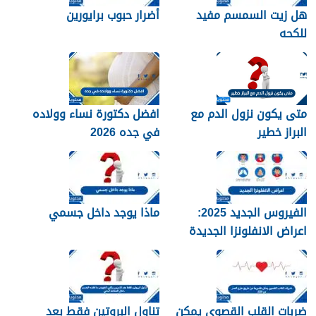
هل زيت السمسم مفيد
أضرار حبوب برايورين
للكحه
متى يكون نزول الدم مع
افضل دكتورة نساء وولاده
البراز خطير
في جده 2026
الفيروس الجديد 2025:
ماذا يوجد داخل جسمي
اعراض الانفلونزا الجديدة
وطرق العلاج
ضربات القلب القصوى يمكن
تناول البروتين فقط بعد