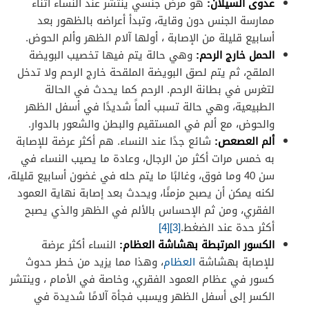
عدوى السيلان:
هو مرض جنسي ينتشر عند النساء أثناء
ممارسة الجنس دون وقاية، وتبدأ أعراضه بالظهور بعد
أسابيع قليلة من الإصابة ، أولها آلام الظهر وألم الحوض.
الحمل خارج الرحم:
وهي حالة يتم فيها تخصيب البويضة
الملقح، ثم يتم لصق البويضة الملقحة خارج الرحم ولا تدخل
لتغرس في بطانة الرحم. الرحم كما يحدث في الحالة
الطبيعية، وهي حالة تسبب ألماً شديدًا في أسفل الظهر
والحوض، مع ألم في المستقيم والبطن والشعور بالدوار.
ألم العصعص:
شائع جدًا عند النساء. هم أكثر عرضة للإصابة
به خمس مرات أكثر من الرجال، وعادة ما يصيب النساء في
سن 40 وما فوق، وغالبًا ما يتم حله في غضون أسابيع قليلة،
لكنه يمكن أن يصبح مزمنًا، ويحدث بعد إصابة نهاية العمود
الفقري، ومن ثم الإحساس بالألم في الظهر والذي يصبح
أكثر حدة عند الضغط.
[3]
[4]
الكسور المرتبطة بهشاشة العظام:
النساء أكثر عرضة
للإصابة بهشاشة
العظام
، وهذا مما يزيد من خطر حدوث
كسور في عظام العمود الفقري، وخاصة في الأمام ، وينتشر
الكسر إلى أسفل الظهر ويسبب فجأة آلامًا شديدة في