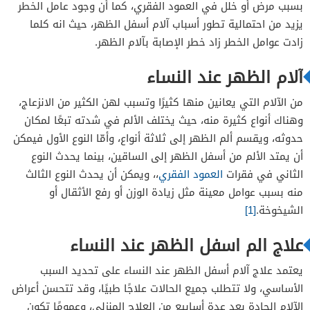
بسبب مرض أو خلل في العمود الفقري، كما أن وجود عامل الخطر
يزيد من احتمالية تطور أسباب آلام أسفل الظهر، حيث انه كلما
أسباب أخرى
زادت عوامل الخطر زاد خطر الإصابة بآلام الظهر.
آلام الظهر عند النساء
من الآلام التي يعانين منها كثيرًا وتسبب لهن الكثير من الانزعاج،
وهناك أنواع كثيرة منه، حيث يختلف الألم في شدته تبعًا لمكان
حدوثه، ويقسم ألم الظهر إلى ثلاثة أنواع، وأمّا النوع الأول فيمكن
أن يمتد الألم من أسفل الظهر إلى الساقين، بينما يحدث النوع
الثاني في فقرات
العمود الفقري
،، ويمكن أن يحدث النوع الثالث
منه بسبب عوامل معينة مثل زيادة الوزن أو رفع الأثقال أو
الشيخوخة.
[1]
علاج الم اسفل الظهر عند النساء
يعتمد علاج آلام أسفل الظهر عند النساء على تحديد السبب
الأساسي، ولا تتطلب جميع الحالات علاجًا طبيًا، وقد تتحسن أعراض
الآلام الحادة بعد عدة أسابيع من العلاج المنزلي، وعمومًا تكون