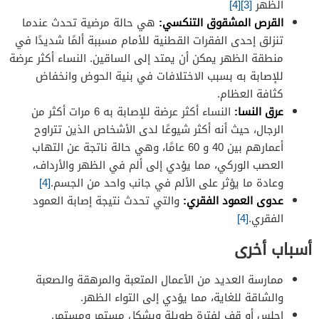
الظهر
[3]
[4]
القرص المشقوق التنكسي:
هي حالة مرضية تحدث عندما
تنزلق إحدى الفقرات القطنية للأمام مسببة ألمًا شديدًا في
منطقة الظهر يمكن أن يمتد إلى الساقين. النساء أكثر عرضة
للإصابة به بسبب الاختلافات في بنية الحوض وانخفاض
كثافة العظام.
عرق النسا:
النساء أكثر عرضة للإصابة به 6 مرات أكثر من
الرجال، حيث أنه أكثر شيوعًا لدى الأشخاص الذين تتراوح
أعمارهم بين 40 و 60 عامًا، وهي حالة ناتجة عن التهاب
العصب الوركي، مما يؤدي إلى ألم في الظهر والأرداف،
وعادة ما يؤثر على الألم في جانب واحد من الجسم.
[4]
عدوى العمود الفقري:
والتي تحدث نتيجة إصابة العمود
الفقري.
[4]
أسباب أخرى
ممارسة العديد من الأعمال المتعبة والمرهقة والصعبة
والشاقة للغاية، مما يؤدي إلى التواء الظهر.
اجلس أو قف لفترة طويلة وبشكل مستمر ومستمر.