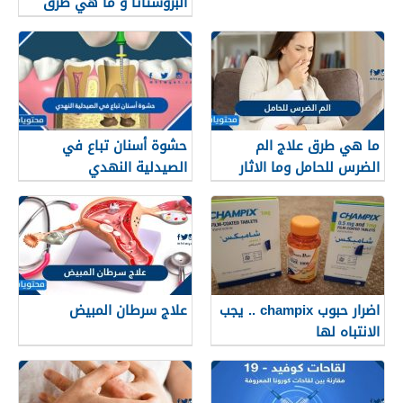
البروستاتا و ما هي طرق
العلاج؟
ما هي طرق علاج الم
حشوة أسنان تباع في
الضرس للحامل وما الاثار
الصيدلية النهدي
الجانبية لهذه العلاجات
اضرار حبوب champix .. يجب
علاج سرطان المبيض
الانتباه لها