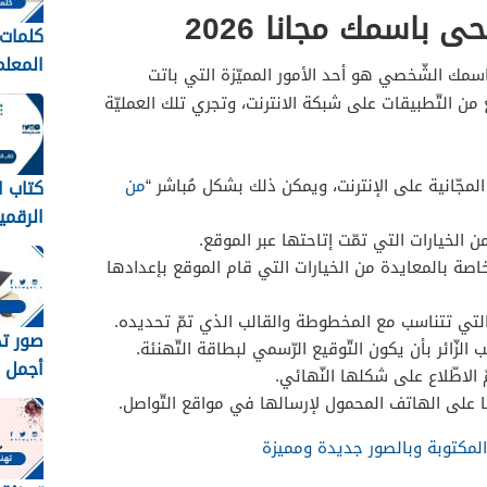
 باسمك مجانا 2026
كلمات 
سمك الشّخصي هو أحد الأمور المميّزة التي باتت
عبارات
من التّطبيقات على شبكة الانترنت، وتجري تلك العمليّة
المعلم
1448
المجّانية على الإنترنت، ويمكن ذلك بشكل مُباشر “
من
كتاب ا
الرقمي
 الخيارات التي تمّت إتاحتها عبر الموقع.
متوسط 8
صة بالمعايدة من الخيارات التي قام الموقع بإعدادها
 التي تتناسب مع المخطوطة والقالب الذي تمّ تحديده.
لزّائر بأن يكون التّوقيع الرّسمي لبطاقة التّهنئة.
أجمل خ
ّ الاطّلاع على شكلها النّهائي.
رمزيات
ها على الهاتف المحمول لإرسالها في مواقع التّواصل.
مبروك 
المكتوبة وبالصور جديدة ومميزة
1448