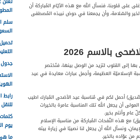
تعلن ع
أغلى على قلوبنا، فنسأل الله مع هذه الأيّام المُباركة أن
المطور 
 الخير والسّلامة، وأن يجمعنا في حوض نبيذه المُصطفى
السعو
ضحى بالاسم 2026
التعليم f
جدول ع
بها إلى القلوب لتزيد من الوصل بينها، فتَختصر
سبة الإسلاميّة العظيمة، وأجمل عبارات معايدة في عيد
الاستع
الهوية 48
رابط ا
لصّديق) أحمل لكم في مُناسبة عيد الأضحى المُبارك اطيب
للنقل 1448 في الرياض
ا المولى أن يجعل الله تلك المناسبة عامرة بالخيرات
ّ عام وأنتم بخير.
 مع هذه النّفحات المُباركة من مناسبة الإسلام
يوم الم
مان، ونسأل الله أن يجعل لنا نصيبًا في زيارة بيته
من عوّاده بالخير.
ما هي