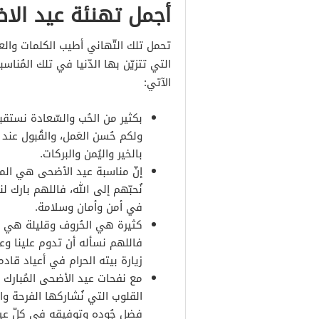
أجمل تهنئة عيد الاضح
تحمل تلك التّهاني أطيب الكلمات والعب
التي تتزيّن بها الدّنيا في تلك المُنا
الآتي:
بكثير من الحُب والسّعادة نستقب
ولكم حُسن العَمل، والقُبول عند ا
بالخير واليُمن والبركات.
إنّ مناسبة عيد الأضحى هي الم
نُحبّهم إلى الله، فاللهم بارك ل
في أمن وأمان وسلامة.
كثيرة هي الحُروف وقليلة هي ال
فاللهم نسأله أن تدوم علينا وعلي
زيارة بيته الحرام في أعياد قادم
مع نفحات عيد الأضحى المُبارك
القلوب التي نُشاركها الفرحة والح
فضل جُوده وتوفيقه في كلّ عي