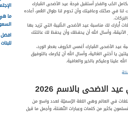
بكامل الحُب والفخر أستقبل فرحة عيد الأضحى المُبارك
الإجتما
ك لنا في صحّتك وعافيتك وأن تدوم لنا طِوال العُمر، أعاده
ما هي
لبَركات.
السعودية
ت أُبارك لكَ مناسبة عيد الأضحى الطّيبة التي تزيد بها
لأنيقة، وأسال الله أن يحفظك وأن يحفظ لكَ عائلتك
افضل ا
للبنات 1448
بة عيد الأضحى المُبارك أغمس الحُروف بعطر الورد،
لتين يا أختي الغالية، وأسال الله أن يُكرمك بالتوفيق
له علينا وعليكم بالخير والعافية.
نئة
يد الاضحى بالاسم 2026
 اللغات في العالم وهي اللغة الرّسميّة لعدد واسع من
مُسلمون بكثير من كلمات وعِبارات التّهنئة، وأجمل ما قيل