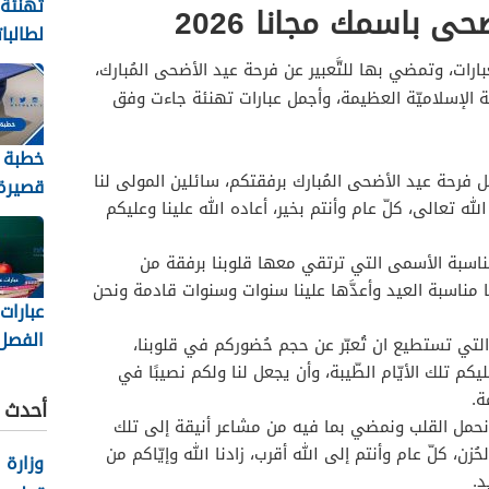
تهنئة
ى باسمك مجانا 2026
لطالبا
والنجا
ارات، وتمضي بها للتَّعبير عن فرحة عيد الأضحى المُبارك،
2026
سبة الإسلاميّة العظيمة، وأجمل عبارات تهنئة جاءت وفق
خطبة 
ل فرحة عيد الأضحى المُبارك برفقتكم، سائلين المولى لنا
قصيرة 
لله تعالى، كلّ عام وأنتم بخير، أعاده الله علينا وعليكم
2026
ناسبة الأسمى التي ترتقي معها قلوبنا برفقة من
نا مناسبة العيد وأعدَّها علينا سنوات وسنوات قادمة ونحن
عبارات
الفصل
تي تستطيع ان تُعبّر عن حجم حُضوركم في قلوبنا،
الثاني 448
كم تلك الأيّام الطّيبة، وأن يجعل لنا ولكم نصيبًا في
ة.
أحدث ا
 نحمل القلب ونمضي بما فيه من مشاعر أنيقة إلى تلك
ُزن، كلّ عام وأنتم إلى الله أقرب، زادنا الله وإيّاكم من
وزارة 
د.