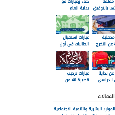
 معلمة
دعاء وعبارات مع
تها بالتوفيق
بداية العام
ح والتخرج
الهجري الجديد
1448
محفلية
عبارات استقبال
عن التخرج
الطالبات في أول
يوم دراسي 1448
 عن بداية
عبارات ترحيب
 الدراسي
قصيرة 40 من
1
أجمل عبارات ترحيب
للأحباب والأصدقاء
لمقالات
2026
الموارد البشرية والتنمية الاجتماعية