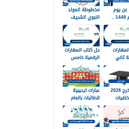
عن يوم
مخطوطة المولد
المعلم 1448 ..
النبوي الشريف
 عن يوم
2026 جديدة
 مكتوبة
لمهارات
حل كتاب المهارات
ة ثاني
الرقمية خامس
144
1448
صور تخرج 2026
عبارات ترحيبية
لفيات
للطالبات بالعام
 استكرات
الدراسي الجديد
التخرج
1448 بالصور