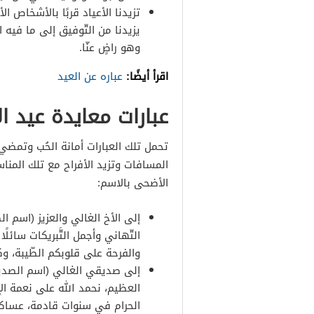
تزيدنا الأعياد قربًا بالأشخاص ال
يزيدنا من التّوفيق إلى ما فيه
وهو راضٍ عنّا.
اقرأ أيضًا:
عباره عن العيد
عبارات معايدة عيد الا
تحمل تلك العبارات أمانة الحُب وتمضي 
المسافات وتزيد الأفراح مع تلك المنا
الأضحى بالاسم:
إلى الأخ الغالي والعزيز (اسم ا
التّهاني وأجمل التَّبريكات سائلً
والفرحة على قلوبكم الطّيبة، وكل
إلى صديقي الغالي (اسم الصديق)
العظيم، نحمد الله على نعمة الإي
الحرام في سنوات قادمة، عساكم 