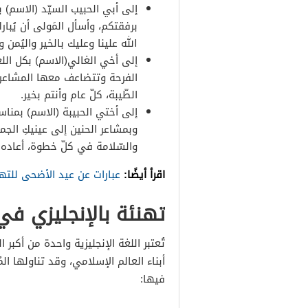
إلى أبي الحبيب السيّد (الاسم) 
برفقتكم، وأسأل المَولى أن يُبار
الله علينا وعليك بالخير واليُمن وا
إلى أخي الغالي(الاسم) بكل اللغا
الفرحة وتتضاعف معها المشاعر ا
الطّيبة، كلّ عام وأنتم بخير.
إلى أختي الحبيبة (الاسم) بمناس
وبمشاعر الحنين إلى عينيكِ الجمي
والسّلامة في كلّ خطوة، أعاده ال
اقرأ أيضًا:
عبارات عن عيد الأضحى للته
تهنئة بالإنجليزي في ع
تُعتبر اللغة الإنجليزية واحدة من أكبر
أبناء العالم الإسلامي، وقد تناولها ال
فيها: