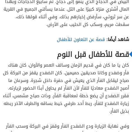
البيض في الدجاج الذي ينمو إلى دجاج.
ثم سأبيع الدجاجات وبهذا
المال أشتري منزلا كبيرًا على التل.
عندما يسألني الجميع في القرية
عن سر ثروتي، سأرفض إخبارهم بذلك.
وفي
أثناء قولها ذلك،
سقطت مريم، وسكب كل الحليب على الأرض.
شاهد أيضًا:
قصة عن التعاون للأطفال
قصة للأطفال قبل النوم
كان يا ما كان في قديم الزمان وسالف العصر والأوان، كان هناك
فأر وضفدع وكانا صديقين حميمين. كان الضفدع يقفز من البركة كل
صباح ليقابل الفأر الذي يعيش في حفرة داخل شجرة. وسرعان ما
أصبح الضفدع معاديًا للفأر لأن الفأر لم يحاول أبدًا الحضور لزيارته.
فقرر الضفدع أن يضع خطة لمعاقبة الفأر. وذات صباح مشمس، أثناء
زيارة الضفدع للفأر، ربط أحد طرفي خيط بساقه والطرف الآخر ربطه
بذيل الفأر.
وفي نهاية الزيارة ودع الضفدع الفأر وقفز في البركة وسحب الفأر