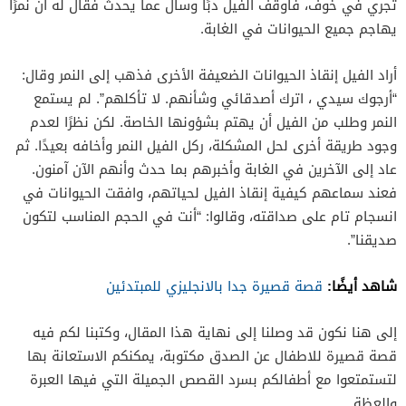
تجري في خوف، فأوقف الفيل دبًا وسأل عما يحدث فقال له أن نمرًا
يهاجم جميع الحيوانات في الغابة.
أراد الفيل إنقاذ الحيوانات الضعيفة الأخرى فذهب إلى النمر وقال:
“أرجوك سيدي ، اترك أصدقائي وشأنهم. لا تأكلهم”. لم يستمع
النمر وطلب من الفيل أن يهتم بشؤونها الخاصة. لكن نظرًا لعدم
وجود طريقة أخرى لحل المشكلة، ركل الفيل النمر وأخافه بعيدًا. ثم
عاد إلى الآخرين في الغابة وأخبرهم بما حدث وأنهم الآن آمنون.
فعند سماعهم كيفية إنقاذ الفيل لحياتهم، وافقت الحيوانات في
انسجام تام على صداقته، وقالوا: “أنت في الحجم المناسب لتكون
صديقنا”.
شاهد أيضًا:
قصة قصيرة جدا بالانجليزي للمبتدئين
إلى هنا نكون قد وصلنا إلى نهاية هذا المقال، وكتبنا لكم فيه
قصة قصيرة للاطفال عن الصدق مكتوبة، يمكنكم الاستعانة بها
لتستمتعوا مع أطفالكم بسرد القصص الجميلة التي فيها العبرة
والعظة.