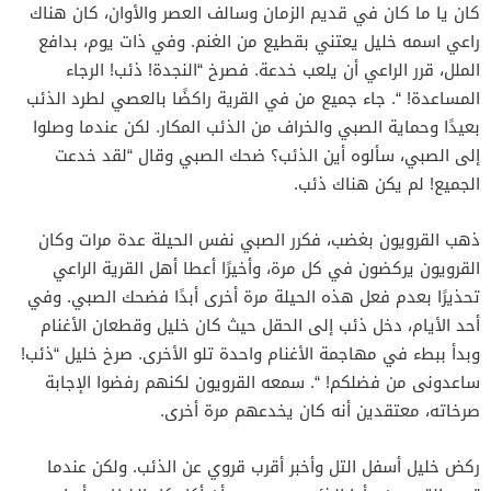
كان يا ما كان في قديم الزمان وسالف العصر والأوان، كان هناك
راعي اسمه خليل يعتني بقطيع من الغنم. وفي ذات يوم، بدافع
الملل، قرر الراعي أن يلعب خدعة. فصرخ “النجدة! ذئب! الرجاء
المساعدة! “. جاء جميع من في القرية راكضًا بالعصي لطرد الذئب
بعيدًا وحماية الصبي والخراف من الذئب المكار. لكن عندما وصلوا
إلى الصبي، سألوه أين الذئب؟ ضحك الصبي وقال “لقد خدعت
الجميع! لم يكن هناك ذئب.
ذهب القرويون بغضب، فكرر الصبي نفس الحيلة عدة مرات وكان
القرويون يركضون في كل مرة، وأخيرًا أعطا أهل القرية الراعي
تحذيرًا بعدم فعل هذه الحيلة مرة أخرى أبدًا فضحك الصبي. وفي
أحد الأيام، دخل ذئب إلى الحقل حيث كان خليل وقطعان الأغنام
وبدأ ببطء في مهاجمة الأغنام واحدة تلو الأخرى. صرخ خليل “ذئب!
ساعدونى من فضلكم! “. سمعه القرويون لكنهم رفضوا الإجابة
صرخاته، معتقدين أنه كان يخدعهم مرة أخرى.
ركض خليل أسفل التل وأخبر أقرب قروي عن الذئب. ولكن عندما