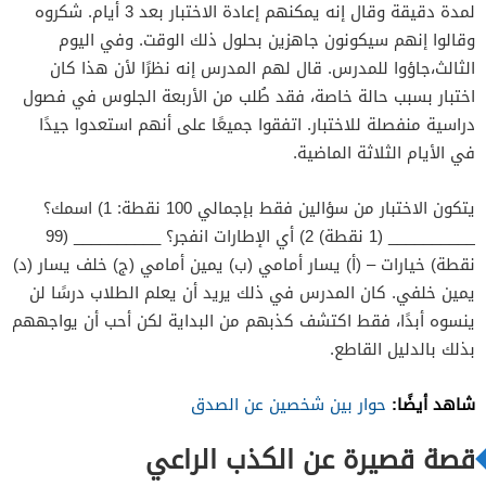
لمدة دقيقة وقال إنه يمكنهم إعادة الاختبار بعد 3 أيام. شكروه
وقالوا إنهم سيكونون جاهزين بحلول ذلك الوقت. وفي اليوم
الثالث،جاؤوا للمدرس. قال لهم المدرس إنه نظرًا لأن هذا كان
اختبار بسبب حالة خاصة، فقد طُلب من الأربعة الجلوس في فصول
دراسية منفصلة للاختبار. اتفقوا جميعًا على أنهم استعدوا جيدًا
في الأيام الثلاثة الماضية.
يتكون الاختبار من سؤالين فقط بإجمالي 100 نقطة: 1) اسمك؟
__________ (1 نقطة) 2) أي الإطارات انفجر؟ __________ (99
نقطة) خيارات – (أ) يسار أمامي (ب) يمين أمامي (ج) خلف يسار (د)
يمين خلفي. كان المدرس في ذلك يريد أن يعلم الطلاب درسًا لن
ينسوه أبدًا، فقط اكتشف كذبهم من البداية لكن أحب أن يواجههم
بذلك بالدليل القاطع.
شاهد أيضًا:
حوار بين شخصين عن الصدق
قصة قصيرة عن الكذب الراعي