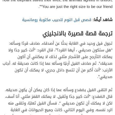
“You are just the right size to be our friend”.
شاهد أيضًا:
قصص قبل النوم للحبيب مكتوبة رومانسية
ترجمة قصة قصيرة بالانجليزي
تجول فيل وحيد في الغابة بحثًا عن أصدقاء. صادف قردًا وسأله:
“هل ستكون صديقي ، أيها القرد؟”، قال القرد: “أنت كبير جدًا ولا
يمكنك التأرجح على الأشجار مثلي لذلك لا يمكنني أن أكون
صديقك”. ثم صادف الفيل أرنبًا وسأله عما إذا كانت صديقة له. أجاب
الأرنب: “أنت أكبر من أن تتسع داخل جحري، لا يمكنك أن تكون
صديقي”.
ثم التقى الفيل بضفدع وسأله عما إذا كان يمكن أن يكون صديقه.
قال الضفدع: “أنت كبير جدًا وثقيل. لا يمكنك القفز مثلي. أنا آسف،
لكن لا يمكنك أن تكون صديقي “. فسأل الفيل ثعلبًا، وتلقى منه
الرد نفسه. وفي اليوم التالي، كانت جميع الحيوانات في الغابة