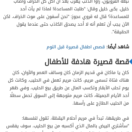
تبعه القرويون، رأوا الذئب يهرب بعد أن أكل كل الخراف وأصاب
خليل. بكى خليل وقال: “طلبت المساعدة! لماذا لم يأت أحد
للمساعدة؟ قال له قروي عجوز: “نحن آسفون على موت الخراف. لكن
الآن يجب أن تعلم أنه لا أحد يصدق الكاذب حتى عندما يقول
الحقيقة”.
شاهد أيضًا:
قصص اطفال قصيرة قبل النوم
قصة قصيرة هادفة للأطفال
كان يا ماكان في قديم الزمان كان وسالف العصر والأوان، كان
هناك فتاة تسمى مريم، كانت مريم تعمل في الحليب.
وكانت
كل
يوم تحلب الأبقار وتكسب المال عن طريق بيع الحليب.
وفي
ظهر
أحد الأيام الجميلة، كانت مريم متوجهة إلى السوق تحمل سطلًا
من الحليب الطازج على رأسها.
في طريقها، تبدأ في مريم أحلام اليقظة.
تقول لنفسها:
“سأشتري البيض بالمال الذي أكسبه من بيع الحليب.
سوف يفقس