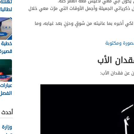
أن يكون أبي معي لأعيش معه العمر كله.
تهنئة
كرياتي الجميلة وأجمل الأوقات التي مرّت معي خلال
لطالبا
والنجا
 لكي أخبره بما عانيته من شوقٍ وحزنٍ بعد غيابه، وما
2026
خطبة 
مصورة ومكتوبة
قصيرة 
قدان الأب
2026
 عن فقدان الأب:
عبارات
الفصل
الثاني 448
أحدث ا
وزارة 