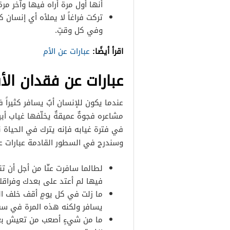
أنها أول مرة أراه فيها وآخر مرة
تركت فراغاً لا يملأه أي إنسان 
وفي كل وقتٍ.
اقرأ أيضًا:
عبارات عن الأم
عبارات عن فقدان الأ
عندما يكون للإنسان أبٌ يسافر كثيراً 
مشاعره فجوةٌ عميقةٌ يخلّفها غياب أب
في فترة غيابه فإنه يترك في الحياة ن
وسندرج في السطور القادمة عبارات عن
لطالما سافرت عنّا من أجل أن تن
فيها لم أعتد على بعدك وفرا
ما زلت في كل يومٍ أقف خلف الب
يسافر ولكنه هذه المرة في سفر
ما من شيءٍ أصعب من تعيش بعي