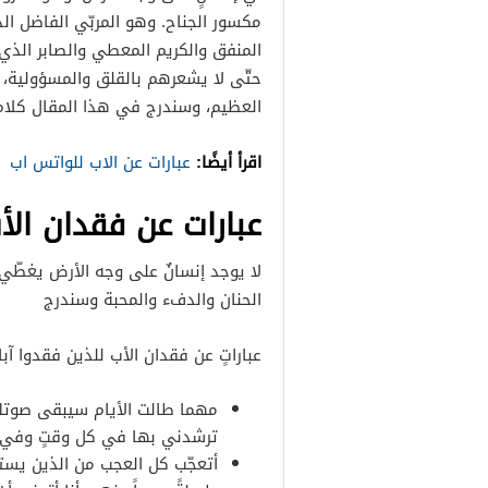
مكسور الجناح. وهو المربّي الفاضل ال
المنفق والكريم المعطي والصابر الذ
حتّى لا يشعرهم بالقلق والمسؤولية، ف
العظيم، وسندرج في هذا المقال كلام 
اقرأ أيضًا:
عبارات عن الاب للواتس اب
عبارات عن فقدان الأ
لا يوجد إنسانٌ على وجه الأرض يغطّي غ
الحنان والدفء والمحبة وسندرج
عباراتٍ عن فقدان الأب للذين فقدوا آب
مهما طالت الأيام سيبقى صوتك 
ترشدني بها في كل وقتٍ وفي
أتعجّب كل العجب من الذين يستط