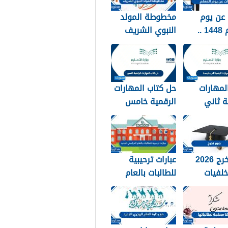
عن يوم
مخطوطة المولد
المعلم 1448 ..
النبوي الشريف
 عن يوم
2026 جديدة
 مكتوبة
لمهارات
حل كتاب المهارات
ة ثاني
الرقمية خامس
144
1448
صور تخرج 2026
عبارات ترحيبية
لفيات
للطالبات بالعام
 استكرات
الدراسي الجديد
التخرج
1448 بالصور