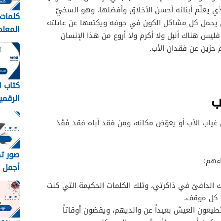
ذي يعلّم أبنائه أحسن الأخلاق وأفضلها. وهو السخيّ
كلمات 
ي يحمل كل مشاكل الكون في جوفه ويكتمها عن عائلته
ليس هناك أنبل ولا أكرم ولا أروع من هذا الإنسان
عبارات
حزين عن فقدان الأب.
المعلم
1448
كتاب ا
ب
الرقمي
متوسط 8
ياب الأب أو يعوّض مكانه، ومن فقد أباه فقد فَقَدَ
اءهم:
أجمل خ
رمزيات
الدافئ في ذاكرتي، وتلك الكلمات الحكيمة التي كنت
مبروك 
 كل موقف.
1448
يعون العيش بعيداً عن والديهم، ويقضون أوقاتاً