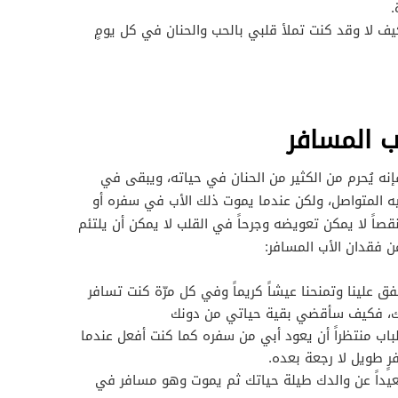
.
كيف لا وقد كنت تملأ قلبي بالحب والحنان في كل يومٍ
ب المسافر
فإنه يُحرم من الكثير من الحنان في حياته، ويبقى في
يه المتواصل، ولكن عندما يموت ذلك الأب في سفره أو
قصاً لا يمكن تعويضه وجرحاً في القلب لا يمكن أن يلتئم
 فقدان الأب المسافر:
فق علينا وتمنحنا عيشاً كريماً وفي كل مرّة كنت تسافر
قك، فكيف سأقضي بقية حياتي من دونك
اب منتظراً أن يعود أبي من سفره كما كنت أفعل عندما
ٍ طويل لا رجعة بعده.
داً عن والدك طيلة حياتك ثم يموت وهو مسافر في