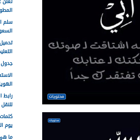
تعلن ع
المطور 
السعو
التعليم f
جدول ع
الاستع
الهوية 48
رابط ا
للنقل 1448 في الرياض
يوم الم
ما هي