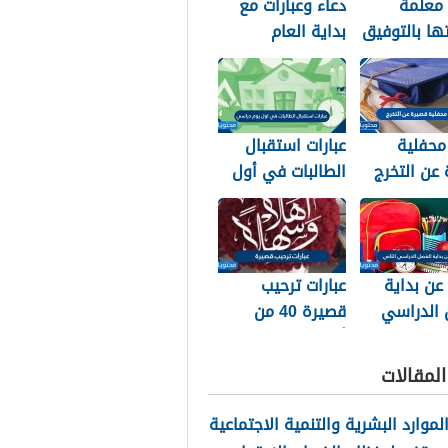
 معلمة
دعاء وعبارات مع
تها بالتوفيق
بداية العام
ح والتخرج
الهجري الجديد
1448
محفلية
عبارات استقبال
عن التخرج
الطالبات في أول
يوم دراسي 1448
 عن بداية
عبارات ترحيب
 الدراسي
قصيرة 40 من
1
أجمل عبارات ترحيب
للأحباب والأصدقاء
لمقالات
2026
الموارد البشرية والتنمية الاجتماعية