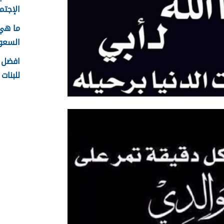
الإجتما
ما هي
السعودية
افضل ا
للبنات 1448