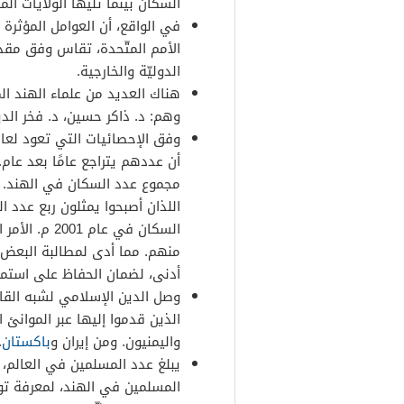
السكان بينما تليها الولايات المت
في الواقع، أن العوامل المؤثر
الأمم المتّحدة، تقاس وفق مقدا
الدوليّة والخارجية.
هناك العديد من علماء الهند ال
وهم: د. ذاكر حسين، د. فخر الدي
مجموع عدد السكان في الهند. ب
السكان في عا
منهم. مما أدى لمطالبة البعض، 
أدنى، لضمان الحفاظ على استمر
وصل الدين الإسلامي لشبه القارة
الذين قدموا إليها عبر الموانئ
واليمنيون. ومن إيران و
باكستان
.
يبلغ عدد المسلمين في العالم، 
المسلمين في الهند، لمعرفة تو