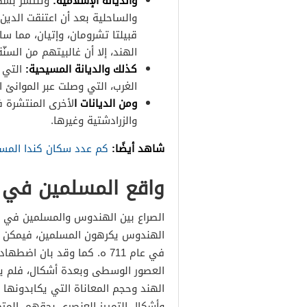
والديانة الإسلامية:
وتنتشر بشكل
والساحلية بعد أن اعتنقت الدين
قبيلتا تشرومان، وإتيان، مما س
الهند، إلا أن غالبيتهم من السنّة
كذلك والديانة المسيحية:
التي ا
الغرب، التي وصلت عبر الموانئ ا
ومن الديانات ا
لأخرى المنتشرة ف
والزرادشتية وغيرها.
شاهد أيضًا:
كم عدد سكان كندا المس
واقع المسلمين في 
الصراع بين الهندوس والمسلمين في شب
الهندوس يكرهون المسلمين، فيمكن القو
في عام 711 ه. كما وقد بان 
العصور الوسطى وبعدة أشكال، فلم يع
الهند وحجم المعاناة التي يكابدونه
وأشكال التمييز العنصري بحقهم، المت