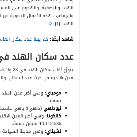
الهند، والتصفية، والهجوم على المسا
والجماعي، هذه الأعمال الدموية غير 
الهند.
[1]
[2]
شاهد أيضًا:
كم يبلغ عدد سكان العالم
عدد سكان الهند في
مدن هندية من حيث عدد السكان، وا
مومباي:
نسمة.
نيودلهي
(دلهي)
:
وهي عاصمة الهند، ويق
كالكوتا:
وهي أكبر المدن الاقتصا
14.112.536 مليون نسمة.
تشيناي: