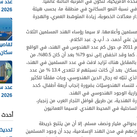
عدد سك
حدة الأمريكية، لتكون في المرتبة الثّالثة عالميًا.
ة في نسبة النمو السكانيّ في منطقة ما، بحسب هيئة
2026
ر معدّلات الخصوبة، زيادة المتوسّط العمري، والهجرة
مسلمين وأعلامها. لا سيما رؤساء الهند المسلمين الثلاث
ن علي أحمد، د. أ.پ.ج. عبد الكلام.
تفاصيل
وفق الإحصائيات التي تعود لعام 2011 م، حول كم عدد الهندوس في الهند، في الواقع
سكان رو
أن عددهم يتراجع عامًا بعد عام. كما وقد انخفض إلى نحو 79% بعد أن كان 80.5%، من
المقابل هناك تزايد لافت في عدد المسلمين في الهند،
اللذان أصبحوا يمثلون ربع عدد السكان. بعد أن كانت نسبتهم لا تتعدى 13.4 % من عدد
م 2001 م. الأمر الذي تنبّه له رجال الدين الهندوسي، وبات مقلقًا للكثير
للنساء الهندوسيّات بضرورة إنجاب أربعة أطفال، كحد
عدد س
ارية الوجود الهندوسي في الهند.
2026
 الهندية، عن طريق قوافل التجار العرب من زنجبار،
 الساحلية في المحيط الهندي. لاسيما العمانيون
أحدث ا
بحوالي مليار ونصف مسلم. إلا أن من يتتبع خريطة
تحديث 
زعهم في مدن الهند الإسلامية، يجد أن وجود المسلمين