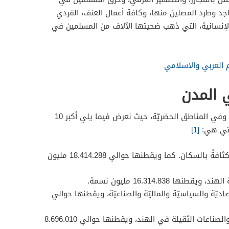
جد وطرد المصلين منها، وكافة أعمال العنف، الفردي
الإنسانية، التي ذهب ضحيتها الآلاف من المسلمين في
 العربي والاسلامي
 المدن
يتوزّع أغلب سكان الهند في 28 ولاية، وفي المناطق الحضريّة، حيث نعرض فيما يلي أكبر 10
لتي هي:
[1]
وهي أكبر مدن الهند كثافةً بالسكان. كما ويقطنها حوالي 18.414.288 مليون
طنها 16.314.838 مليون نسمة.
ديّة والسياسيّة والماليّة والصناعيّة، ويقطنها حوالي
وهي مدينة السياحة والصناعات الثقيلة في الهند، ويقطنها حوالي 8.696.010