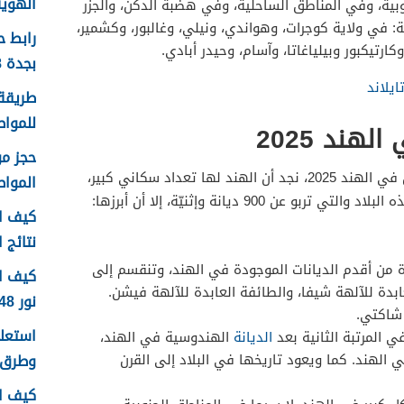
الهوية 1448 الرابط وا
وبية، وفي المناطق الساحلية، وفي هضبة الدكن، والجزر
ة: في ولاية كوجرات، وهواندي، ونيلي، وغالبور، وكشمير،
رابط 
وكارتيكبور وبيلياغاتا، وآسام، وحيدر أبادي.
بجدة 1448
يلاند
طريقة 
للمواطن
هند 2025
من خلال بحثنا حول كم عدد المسلمين في الهند 2025، نجد أن الهند لها تعداد سكاني كبير،
الموا
 900 ديانة وإثنيّة، إلا أن أبرزها:
كيف اع
نتائج اخ
ن أقدم الديانات الموجودة في الهند، وتنقسم إلى
كيف ا
دة للآلهة شيفا، والطائفة العابدة للآلهة فيشن.
نور 1448
 شاكتي.
ي المرتبة الثانية بعد
الديانة
الهندوسية في الهند،
وطرق 
الهند. كما ويعود تاريخها في البلاد إلى القرن
كيف ا