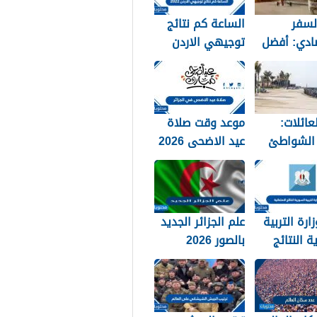
لسفر
الساعة كم نتائج
ادي: أفضل
توجيهي الاردن
ح لتوفير
2026
عائلات:
موعد وقت صلاة
الشواطئ
عيد الاضحى 2026
شطة على
في الجزائر لجميع
 البحر
المحافظات
بالتفصيل 1448
ارة التربية
علم الجزائر الجديد
ة النتائج
بالصور 2026
ة 2026