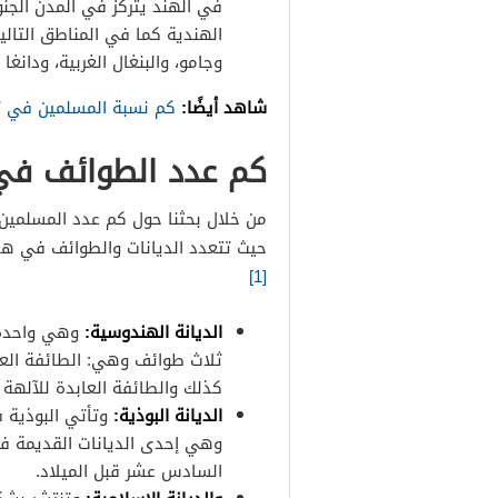
في الهند يتركّز في المدن الجن
الهندية كما في المناطق التالي
وجامو، والبنغال الغربية، ودانغا 
شاهد أيضًا:
كم نسبة المسلمين في تا
كم عدد الطوائف في ال
حيث تتعدد الديانات والطوائف في هذه البلاد والتي تربو عن
[1]
الديانة الهندوسية:
وهي واحدة م
ثلاث طوائف وهي: الطائفة العاب
كذلك والطائفة العابدة للآلهة
الديانة البوذية:
وتأتي البوذية ف
وهي إحدى الديانات القديمة في 
السادس عشر قبل الميلاد.