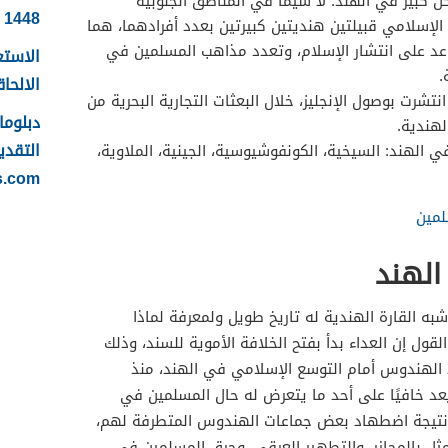
 كبير في الهند. لا سيما في المناطق الجنوبية
1448
 الإسلامي قبيلتين هنديتين كبيرتين بعدد أفرادهما، هما
اعد على انتشار الإسلام، وتعدد مذاهب المسلمين في
الاستع
.
الالحاقي 
نتشرت بوصول الإنجليز، خلال البعثات التجارية البحرية من
لهندية.
التقدي
ي الهند: السيخية، الكونفوشيوسية، الجينية، الملاوية،
s.com
لمين
الهند
ه القارة الهندية له تاريخ طويل ولمعرفة لماذا
ل إن العداء بدأ بفتح الخلافة الأموية للسند، وذلك
اضطهاد الهندوس أمام التوسع الإسلامي في الهند، منذ
د خافيًا على أحد ما يتعرض له حال المسلمين في
ا نتيجة اضطهاد بعض جماعات الهندوس المتطرفة لهم،
مثل بالمجازر، والتطهير العرقي، وحرق المسلمين في