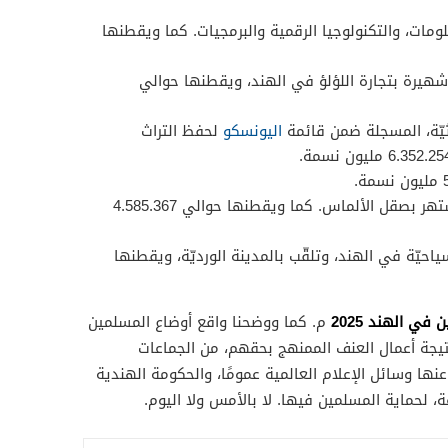
مات، والتكنولوجيا الرقمية والبرمجيات. كما ويقطنها
يرة بتجارة اللؤلؤ في الهند، ويقطنها حوالي
يّة، المسجلة ضمن قائمة
اليونسكو
لحفظ التراث
وهي مدينة صناعية تشتهر بصقل الألماس. كما ويقطنها حوالي 4.585.367
حيّة في الهند، وتلقّب بالمدينة الورديّة، ويقطنها
في الهند 2025
م. كما ووضحنا واقع أوضاع المسلمين
نتيجة أعمال العنف الممنهج بحقهم، من الجماعات
ها وسائل الإعلام العالمية عمومًا، والحكومة الهندية
ة، لحماية المسلمين فيها. لا بالأمس ولا اليوم.