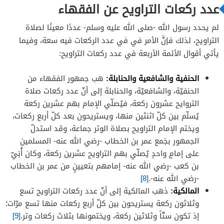
عدد ركعات التراويح عن الفقهاء
لم يحدد رسول الله -صلى الله عليه وسلم- عددًا معينًا لصلاة
التراويح، لذلك فإنَّ الأمر في في عدد الركعات فيه سعة، وفيما
يأتي أقوال الأئمة الأربعة في عدد ركعات التراويح:
الحنفية والشافعية والحنابلة:
هب جمهور الفقهاء من
الحنفيّة، والشافعيّة، والحنابلة إلى أنّ عدد ركعات صلاة
التروايح عشرون ركعة، فيُصلّي الإمام بهم عشرين ركعة
يُسلّم بين كلّ اثنتَين منها، ويستريحون بعد كلّ أربع ركعات،
ويختم الإمام التراويح بصلاة الوتر جماعة، وقد استدلّ
الجمهور بجَمع عمر بن الخطاب -رضي الله عنه- المسلمين
على إمامٍ واحدٍ يُصلّي بهم التراويح عشرين ركعة، وكان أُبَيّ
بن كعب -رضي الله عنه- إمامهم بتعيينٍ من عمر بن الخطاب
-رضي الله عنه-.
[8]
المالكية:
ذهب المالكية إلى أنّ عدد ركعات التراويح تسع
وثلاثون ركعة يستريحون بين كلّ أربع ركعات منها تسع مرّات؛
إذ تكون ستّاً وثلاثين ركعة، ويختمونها بثلاث ركعات وتر.
[9]