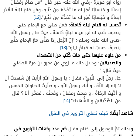
رواه أبو هريرة -رضي الله عنه- حين قال: “من صامَ رَمَضانَ
إيمانًا واحْتِسابًا غُفِرَ له ما تَقَدَّمَ مِن ذَنْبِهِ، ومَن قامَ لَيْلَةَ القَدْرِ
إيمانًا واحْتِسابًا غُفِرَ له ما تَقَدَّمَ مِن ذَنْبِهِ”.
[12]
تُحسب له قيام ليلة كاملة:
فمن صلى مع الإمام حتى
ينصرف كُتب له أجر قيام ليلةٍ كاملة.، حيث قال رسول الله
-صلى الله عليه وسلم-: “إنَّ الرَّجلَ إذا صلَّى معَ الإمامِ حتَّى
ينصرفَ حسبَ لَه قيامُ ليلةٍ”.
[13]
من داوم عليها حتى مات كُتب من الشهداء
والصديقين:
ودليل ذلك ما رُوي عن عمرو بن مرة الجهني
حيث قال: ”
جاء رجلٌ إلى النَّبيِّ ، فقال : يا رسولَ اللهِ أرأيتَ إن شهدتُ أن
لا إله إلا اللهُ ، و أنك رسولُ اللهِ ، و صلَّيتُ الصلواتِ الخمسِ ،
و أدَّيتُ الزكاةَ ، و صمتُ رمضانَ ، وقُمتُه ، فممَّن أنا ؟ قال :
من الصِّدِّيقين و الشُّهداءِ”.
[14]
شاهد أيضًا:
كيف نصلي التراويح في المنزل
كم عدد ركعات التراويح في
وبذلك تمَّ الوصول إلى ختام مقال