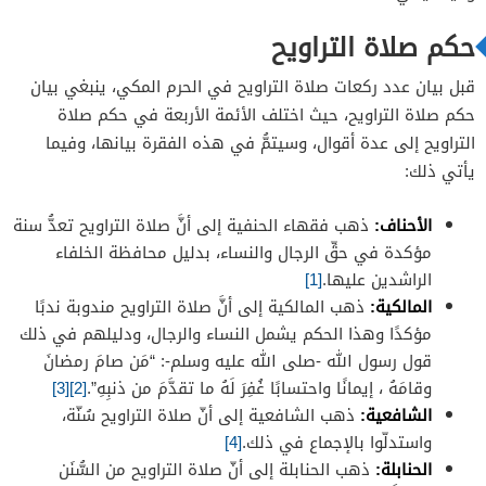
حكم صلاة التراويح
قبل بيان عدد ركعات صلاة التراويح في الحرم المكي، ينبغي بيان
حكم صلاة التراويح، حيث اختلف الأئمة الأربعة في حكم صلاة
التراويح إلى عدة أقوال، وسيتمُّ في هذه الفقرة بيانها، وفيما
يأتي ذلك:
الأحناف:
ذهب فقهاء الحنفية إلى أنَّ صلاة التراويح تعدُّ سنة
مؤكدة في حقِّ الرجال والنساء، بدليل محافظة الخلفاء
الراشدين عليها.
[1]
المالكية:
ذهب المالكية إلى أنَّ صلاة التراويح مندوبة ندبًا
مؤكدًا وهذا الحكم يشمل النساء والرجال، ودليلهم في ذلك
قول رسول الله -صلى الله عليه وسلم-: “مَن صامَ رمضانَ
وقامَهُ ، إيمانًا واحتسابًا غُفِرَ لَهُ ما تقدَّمَ من ذنبِهِ”.
[2]
[3]
الشافعية:
ذهب الشافعية إلى أنّ صلاة التراويح سُنّة،
واستدلّوا بالإجماع في ذلك.
[4]
الحنابلة:
ذهب الحنابلة إلى أنّ صلاة التراويح من السُّنَن