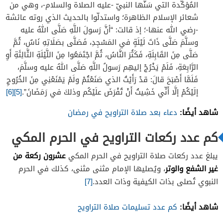
المُؤكَّدة التي سَنّها النبيّ -عليه الصلاة والسلام-، وهي من
شعائر الإسلام الظاهرة؛ واستدلّوا بالحديث الذي روته عائشة
-رضي الله عنها-؛ إذ قالت: “أنَّ رَسولَ اللَّهِ صَلَّى اللهُ عليه
وسلَّمَ صَلَّى ذَاتَ لَيْلَةٍ في المَسْجِدِ، فَصَلَّى بصَلَاتِهِ نَاسٌ، ثُمَّ
صَلَّى مِنَ القَابِلَةِ، فَكَثُرَ النَّاسُ، ثُمَّ اجْتَمَعُوا مِنَ اللَّيْلَةِ الثَّالِثَةِ أَوِ
الرَّابِعَةِ، فَلَمْ يَخْرُجْ إليهِم رَسولُ اللَّهِ صَلَّى اللهُ عليه وسلَّمَ،
فَلَمَّا أَصْبَحَ قالَ: قدْ رَأَيْتُ الذي صَنَعْتُمْ ولَمْ يَمْنَعْنِي مِنَ الخُرُوجِ
إلَيْكُمْ إلَّا أَنِّي خَشِيتُ أَنْ تُفْرَضَ علَيْكُم وذلكَ في رَمَضَانَ”.
[5]
[6]
شاهد أيضًا:
دعاء بعد صلاة التراويح في رمضان
كم عدد ركعات التراويح في الحرم المكي
عشرون ركعة من
يبلغ عدد ركعات صلاة التراويح في الحرم المكي
غير الشفع والوتر
، ويُصليها الإمام مثنى مثنى، كذلك في الحرم
النبوي تُصلى بذات الكيفية وذات العدد.
[7]
شاهد أيضًا:
كم عدد تسليمات صلاة التراويح