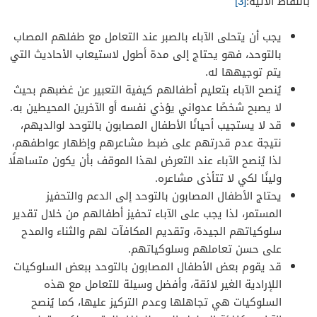
بالنقاط الآتية:
[3]
يجب أن يتحلى الآباء بالصبر عند التعامل مع طفلهم المصاب
بالتوحد، فهو يحتاج إلى مدة أطول لاستيعاب الأحاديث التي
يتم توجيهها له.
يُنصح الآباء بتعليم أطفالهم كيفية التعبير عن غضبهم بحيث
لا يصبح شخصًا عدواني يؤذي نفسه أو الآخرين المحيطين به.
قد لا يستجيب أحيانًا الأطفال المصابون بالتوحد لوالديهم،
نتيجة عدم قدرتهم على ضبط مشاعرهم وإظهار عواطفهم،
لذا يُنصح الآباء عند التعرض لهذا الموقف بأن يكون متساهلًا
ولينًا لكي لا تتأذى مشاعره.
يحتاج الأطفال المصابون بالتوحد إلى الدعم والتحفيز
المستمر، لذا يجب على الآباء تحفيز أطفالهم من خلال تقدير
سلوكياتهم الجيدة، وتقديم المكافآت لهم والثناء والمدح
على حسن تعاملهم وسلوكياتهم.
قد يقوم بعض الأطفال المصابون بالتوحد ببعض السلوكيات
اللإرادية الغير لائقة، وأفضل وسيلة للتعامل مع هذه
السلوكيات هي تجاهلها وعدم التركيز عليها، كما يُنصح