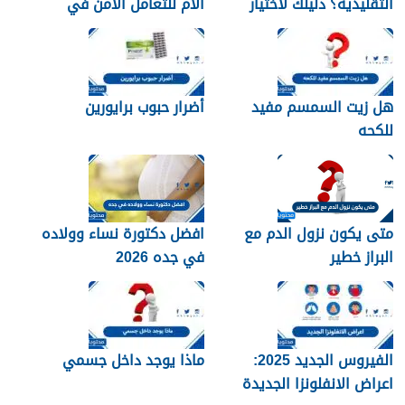
التقليدية؟ دليلك لاختيار
الأم للتعامل الآمن في
النوع الأنسب لبشرتك
المنزل
هل زيت السمسم مفيد
أضرار حبوب برايورين
للكحه
متى يكون نزول الدم مع
افضل دكتورة نساء وولاده
البراز خطير
في جده 2026
الفيروس الجديد 2025:
ماذا يوجد داخل جسمي
اعراض الانفلونزا الجديدة