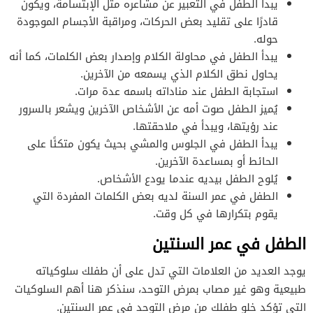
يبدأ الطفل في التعبير عن مشاعره مثل الإبتسامة، ويكون
قادرًا على تقليد بعض الحركات، ومراقبة الأجسام الموجودة
حوله.
يبدأ الطفل في محاولة الكلام وإصدار بعض الكلمات، كما أنه
يحاول نطق الكلام الذي يسمعه من الآخرين.
استجابة الطفل عند مناداته باسمه عدة مرات.
يُميز الطفل صوت أمه عن الأشخاص الآخرين ويشعر بالسرور
عند رؤيتها، ويبدأ في ملاحقتها.
يبدأ الطفل في الجلوس والمشي بحيث يكون متكئًا على
الحائط أو بمساعدة الآخرين.
يُلوح الطفل بيديه عندما يودع الأشخاص.
الطفل في عمر السنة لديه بعض الكلمات المفردة التي
يقوم بتكرارها في كل وقت.
الطفل في عمر السنتين
يوجد العديد من العلامات التي تدل على أن طفلك سلوكياته
طبيعية وهو غير مصاب بمرض التوحد، سنذكر هنا أهم السلوكيات
التي تؤكد خلو طفلك من مرض التوحد في عمر السنتين.