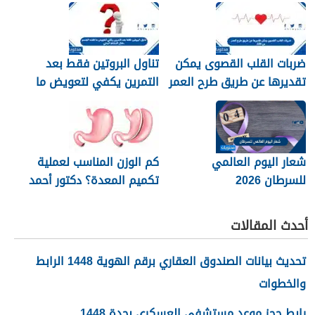
وطرق العلاج
ضربات القلب القصوى يمكن
تناول البروتين فقط بعد
تقديرها عن طريق طرح العمر
التمرين يكفي لتعويض ما
من 220
فقده الجسم خلال النشاط
البدني
شعار اليوم العالمي
كم الوزن المناسب لعملية
للسرطان 2026
تكميم المعدة؟ دكتور أحمد
المصري استشاري جراحات
السمنة في مصر
أحدث المقالات
تحديث بيانات الصندوق العقاري برقم الهوية 1448 الرابط
والخطوات
رابط حجز موعد مستشفى العسكري بجدة 1448