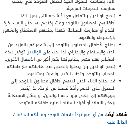
الآباء بمكافئة السلوك الجيد للطفل المتوحد لكي يتجنب
ممارسة التصرفات المزعجة.
يُنصح الوالدين بالتفاعل مع الأنشطة التي يميل لها
أطفالهم المصابون بالتوحد ومشاركتهم بها مثل اللعب بكرة
القدم أو ممارسة السباحة، فهذا يمنحهم الاستمتاع والشعور
بالإسترخاء والهدوء.
يحتاج الأطفال المصابون بالتوحد إلى شعورهم بالمزيد من
الحب والإهتمام والإحترام، لذا يجب على
الوالدين
توفير هذه
المشاعر لهم فهم يحتاجونها بقدر أكبر من الأطفال الآخرين.
يُنصح الوالدين بأن يتحلوا بالصدق عند تعاملهم مع طفلهم
المصاب بالتوحد، وتجنب الكذب والعبث بمشاعره.
قد يحتاج الآباء الذين لديهم أطفال مصابون بالتوحد إلى
الحصول على الدعم وأخذ قسط من الراحة، لذا يُنصح
بتوجههم إلى بعض فِرق دعم الوالدين، أو يمكن الاستعانة
ببعض الزملاء أو أفراد العائلة لرعاية طفلهم المتوحد.
شاهد أيضًا:
من أي عمر تبدأ علامات التوحد وما أهم العلامات
الدالة عليه