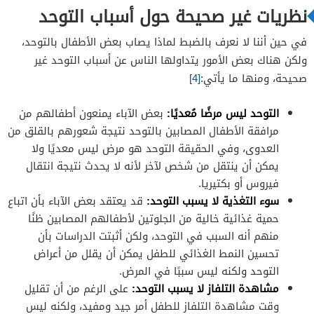
نظريات غير صحيحة حول أسباب التوحد
في حين أننا لا نعرف بالضبط لماذا يصاب بعض الأطفال بالتوحد،
ولكن هناك بعض الأمور يتداولها الناس عن أسباب التوحد غير
صحيحة، ومنها ما يأتي:
[4]
التوحد ليس مرضًا مُعديًا:
بعض الآباء يمنعون أطفالهم من
مرافقة الأطفال المصابين بالتوحد نتيجة شعورهم بالقلق من
العدوى، وفي الحقيقة التوحد هو مرض ليس معديًا ولا
يمكن أن ينتقل من شخص لآخر لأنه لا يحدث نتيجة انتقال
فيروس أو بكتيريا.
سوء التغذية لا يسبب التوحد:
قد يعتقد بعض الآباء بأن اتباع
حمية غذائية خالية من الجلوتين لأطفالهم المصابين ظنًا
منهم أنه السبب في التوحد، ولكن أثبتت الدراسات بأن
تحسين النمط الغذائي للطفل يمكن أن يقلل من أعراض
التوحد ولكنه ليس سببًا في المرض.
مشاهدة التلفاز لا يسبب التوحد:
على الرغم من أن تقليل
وقت مشاهدة التلفاز للطفل أمر جيد ومفيد، ولكنه ليس