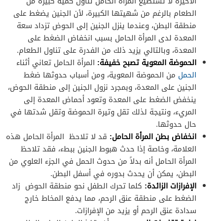
الأخيرة لا تستطيع المرأة الحامل تناول كمية كبيرة من
الطعام بالرغم من شهيتها الكبيرة، لأن الجنين يضغط على
منطقة البطن، وعندما ينزل الجنين إلى الحوض تزداد سعة
المعدة لدى المرأة الحامل بسبب انخفاض الضغط على
المعدة، وبالتالي يزيد ذلك من الفدرة على تناول الطعام.
الحموضة المعوية تصبح خفيفة:
المرأة الحامل تعاني أثناء
الحمل
من الحموضة المعوية، ومن أسباب حدوثها ضغط
الجنين على المعدة، وبمجرد نزول الجنين إلى منطقة الحوض،
ينخفض ​​الضغط على المعدة وتعود أحماض المعدة إلى
المريء، ونتيجة لذلك تقل وتيرة الحموضة وتقل شدتها في
حال حدوثها.
انخفاض بطن المرأة الحامل:
قد لا تلاحظ المرأة الحامل هذه
العلامة، وخاصة إذا حدث هبوط الجنين ببطء، فقد تلاحظ
المرأة الحامل أنه بدلاً من حدوث الحمل في الجزء العلوي من
البطن، يمكن أن يحدث بدوره في أسفل البطن.
الإفرازات الزائدة:
كلما تحرك الطفل نحو منطقة الحوض زاد
الضغط على منطقة عنق الرحم، مما يدفع المخاط خارج
سدادة عنق الرحم أو يزيد من الإفرازات.