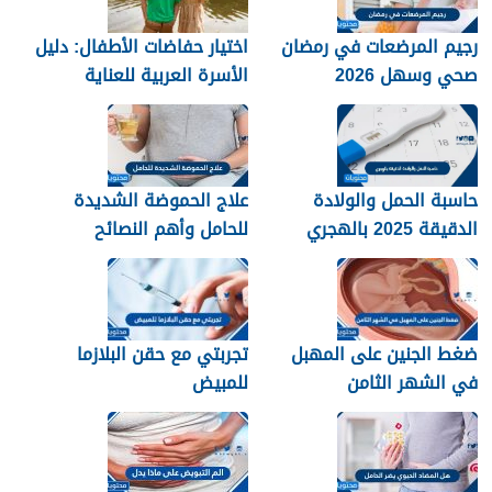
رجيم المرضعات في رمضان
اختيار حفاضات الأطفال: دليل
صحي وسهل 2026
الأسرة العربية للعناية
والراحة
حاسبة الحمل والولادة
علاج الحموضة الشديدة
الدقيقة 2025 بالهجري
للحامل وأهم النصائح
للسيطرة على حموضة
المعدة
ضغط الجنين على المهبل
تجربتي مع حقن البلازما
في الشهر الثامن
للمبيض