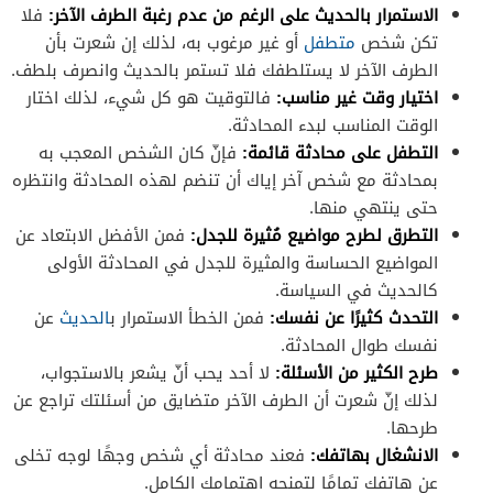
الاستمرار بالحديث على الرغم من عدم رغبة الطرف الآخر:
فلا
تكن شخص
متطفل
أو غير مرغوب به، لذلك إن شعرت بأن
الطرف الآخر لا يستلطفك فلا تستمر بالحديث وانصرف بلطف.
اختيار وقت غير مناسب:
فالتوقيت هو كل شيء، لذلك اختار
الوقت المناسب لبدء المحادثة.
التطفل على محادثة قائمة:
فإنّ كان الشخص المعجب به
بمحادثة مع شخص آخر إياك أن تنضم لهذه المحادثة وانتظره
حتى ينتهي منها.
التطرق لطرح مواضيع مُثيرة للجدل:
فمن الأفضل الابتعاد عن
المواضيع الحساسة والمثيرة للجدل في المحادثة الأولى
كالحديث في السياسة.
التحدث كثيرًا عن نفسك:
فمن الخطأ الاستمرار ب
الحديث
عن
نفسك طوال المحادثة.
طرح الكثير من الأسئلة:
لا أحد يحب أنّ يشعر بالاستجواب،
لذلك إنّ شعرت أن الطرف الآخر متضايق من أسئلتك تراجع عن
طرحها.
الانشغال بهاتفك:
فعند محادثة أي شخص وجهًا لوجه تخلى
عن هاتفك تمامًا لتمنحه اهتمامك الكامل.