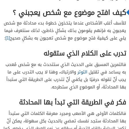
تجنب أن تكون المحادثة الأولى طويلة
كيف افتح موضوع مع شخص يعجبني ؟
ناقش الاهتمامات المشتركة
للأسف أغلب الأشخاص عندما يتخذون خطوة بدء محادثة مع شخص
كن نفسك
يعجبون به فإنهم يقومون بذلك بشكلٍ خاطئ، لذلك سنتعرف فيما
احصل على رقم هاتفه
يلي على كيفية فتح موضوع مع شخص تعجبون به بشكلٍ صحيح
[1]
:
تجنب الحديث عن مواضيع معينة
تدرب على الكلام الذي ستقوله
أستعد للرفض
فالتمرين المسبق على الحديث الذي ستتحدث به مع شخص مُعحب
به يساعد في تقليل
التوتر
والارتباك، وهنا لا يجب التدرب على ما
يجب أنّ تقوله حرفيًا بل يكفي أنّ تتدرب على الطريقة التي ستبدأ
بها المحادثة، أو الموضوع الذي ستطرحه.
فكر في الطريقة التي تبدأ بها المحادثة
فالكلمات الأولى هي الأصعب ومجرد معرفة الكلمات التي ستبدأ
بها المحادثة ستجد نفسك تمضي بالحديث بكل سهولة، يمكن أنّ
تكون البداية بإلقاء التحية أو سؤاله عن نوع العطر الذي يضعه، كما