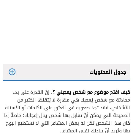
جدول المحتويات
كيف افتح موضوع مع شخص يعجبني ؟
، إنّ القدرة على بدء
تدرب على الكلام الذي ستقوله
محادثة مع شخص يُعجبك هي مهارة لا يُتقنها الكثير من
فكر في الطريقة التي تبدأ بها المحادثة
الأشخاص، فقد تجد صعوبة في العثور على الكلمات أو الأسئلة
الصحيحة التي يمكن أنّ تقابل بها شخص ينال إعجابك؛ خاصةً إذا
اطرح بعض الأسئلة
كان هذا الشخص تكن له بعض المشاعر التي لا تستطيع البوح
جامل
بها وتُريد أنّ يبادلك نفس المشاعر.