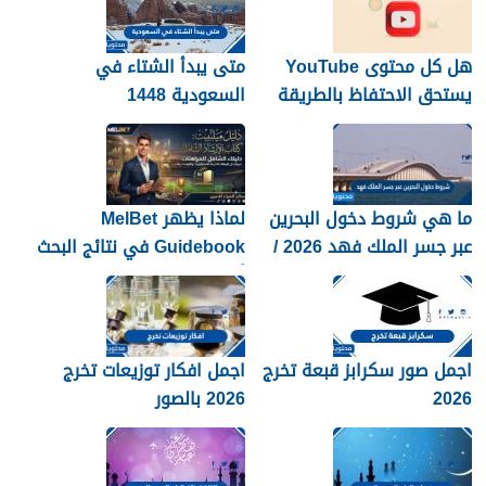
هل كل محتوى YouTube
متى يبدأ الشتاء في
يستحق الاحتفاظ بالطريقة
السعودية 1448
نفسها؟
ما هي شروط دخول البحرين
لماذا يظهر MelBet
عبر جسر الملك فهد 2026 /
Guidebook في نتائج البحث
1448
أكثر من صفحات كثيرة؟
اجمل صور سكرابز قبعة تخرج
اجمل افكار توزيعات تخرج
2026
2026 بالصور