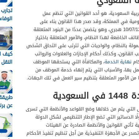
ية السعودي
تجارب
بية السعودية، هو أحد القوانين التي تنظم عمل
الوفاء
مية في المملكة، وقد صدر هذا القانون بناء على
وطرق 
المرسوم الملكي الصادر في تاريخ 10/07/1397 هجري، وهو يتضمن عددًا من البنود المتعلقة
معهم 448
ظائف الخاضعة لهذا النظام، والأمور المتعلقة باختيار
لة بالنظام، والواجبات التي تترتب على التحاق الشخص
كيف ا
 القانون، وكذلك أحكام الإجازات والعلاوات والرواتب
النقل
كام
نهاية الخدمة
، والمكافأة التي يستحقها الموظف
في ال
ل بها، والأسباب التي يتم إنهاء خدمة الموظف من
1448
ا من الأمور المتعلقة بتنظيم سير العمل في تلك الجهات.
ودية
طريقة 
عن برن
 التي يتم من خلالها وضع القواعد والأنظمة التي تسرى
برقم اله
ا الدساتير التي تضع الإطار التنظيمي لشكل الدولة
ة تأتي القوانين والأنظمة الصادرة عن الهيئات
 تصدر عن الأجهزة التنفيذية من أجل تنظيم تنفيذ الأحكام