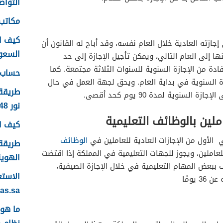
التواصل
مكاتب 
كيف ا
ازته العادية خلال العام نفسه، وقد أباح له القانون أن
السعودية
ها إلى العام التالي، ويمكن تأجيل الإجازة إلى حد
دة من الإجازة السنوية للسنوات الثلاثة مجتمعة. كما
حساب ع
ة السنوية في بداية العام. ويحق لجهة العمل في حال
طريقة
لسنوية لمدة 90 يوم كحد أقصى.
نور 1448
ملين بالوظائف التعليمية
كيف اس
ي الأول من الإجازات العادية للعاملين في
الوظائف
طريقة 
لعاملين، ويجوز للجهات التعليمية في المملكة إذا اقتضت
الهوية 48
ببعض المهام التعليمية في خلال الإجازة الصيفية،
يومًا
yas.sa