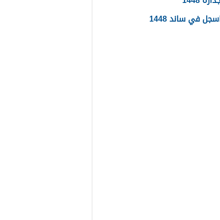
ره 1448
جل في ساند 1448