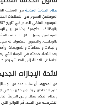
قانون الخدمة المدن
إجازات الأعياد
نظام الخدمة المدنية
في المملكة العر
الموظفين العموم في القطاعات الحكو
بالوظائف الحكومية، بدءًا من بيان الو
الموظفين، وسبل شغل الوظائف المشمو
بالوظيفة، والحقوق المكفولة له بموجب
والبدلات والمكافآت والتعويضات، وأح
بعد انتهاء خدمته في الجهة التي يعم
أجلها غير الإحالة إلى المعاش، وغيره
لائحة الإجازات الجديدة 1448 في السع
من المعروف أن هناك عدد من الوسائل
على المخاطبين بقانون معين، وهي أولً
ونظام الحكم فيها. وفي المرتبة التالي
التشريعية في البلاد، ثم اللوائح التي