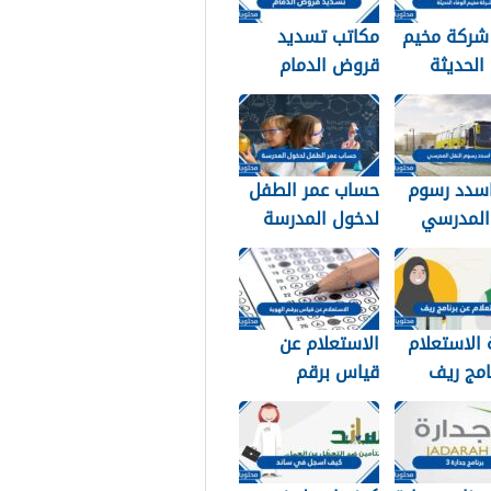
 شركة مخيم
مكاتب تسديد
 الحديثة
قروض الدمام
التواصل
1448
1
سدد رسوم
حساب عمر الطفل
 المدرسي
لدخول المدرسة
سعودية
1448
الاستعلام
الاستعلام عن
امج ريف
قياس برقم
وية 1448
الهوية 1448
services.qiyas.s
a