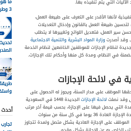
ما هو 
الآليات التي يتم تنفيذه بها.
3 وط
نظام جدا
فيذية لأنها الأقدر على التعرف على طبيعة العمل،
ء لتحسين طبيعة العمل بالقانون وإدخال التعديلات
حسن سير العمل، فتعديل اللوائح وتغييرها لا يتطلب
ن. وقد أصدرت
وزارة المواد البشرية والتنمية الاجتماعية
تحديث 
جديدة لنظام الإجازات للموظفين الخاضعين لنظام الخدمة
الصندو
تضمنة في النظام، ومدة كل منها وأحكام تلك الإجازات.
الرابط
ية في لائحة الإجازات
طريقة
واستخر
تحقها الموظف على مدار السنة، ويجوز له الحصول على
حج للم
صل وقد نصلت
لائحة الإجازات
الجديدة 1448 في السعودية
والمقيمي
لمدة التي يحصل فيها على الإجازة، بحسب قيمة آخر مرتب
أحدث ا
تقاضاه قبل الحصول على الإجازة.. ومدة الإجازة العادة 36 يوما في كل سنة من سنوات
 الموظف على الإجازة العادية بشكل متصل ولمدة تتجاوز
تجارب 
راتب الخاص به عن الإجازة بشكل مقدم.