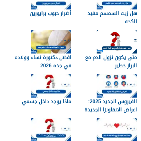
هل زيت السمسم مفيد
أضرار حبوب برايورين
للكحه
متى يكون نزول الدم مع
افضل دكتورة نساء وولاده
البراز خطير
في جده 2026
الفيروس الجديد 2025:
ماذا يوجد داخل جسمي
اعراض الانفلونزا الجديدة
وطرق العلاج