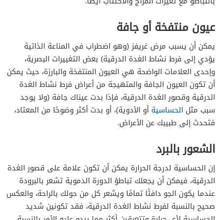
بالتباطؤ مع تغيرات المزاج والاكتئاب أيضًا.
عيون منتفخة أو جافة
يمكن أن يسبب مرض غريفز (وهو اضطراب في المناعة الذاتية
يؤدي إلى فرط نشاط الغدة الدرقية) بعض التغييرات البصرية،
وإحدى العلامات الواضحة هي العيون المنتفخة والبارزة، حيث يمكن
أن تكون العيون الجافة والمتهيجة من أعراض فرط نشاط الغدة
الدرقية وقصور الغدة الدرقية، فإذا بدت عيناك جافة (ولا يوجد
سبب مثل
الحساسية
أو الأدوية)، أو بدت أكثر وضوحًا من المعتاد،
فتحدث إلى طبيبك عن الأعراض.
الشعور بالبرد
إن الحساسية لدرجة الحرارة يمكن أن تكون علامة على قصور الغدة
الدرقية، فيمكن أن يجعلك تباطؤ الدورة الدموية تشعر بالبرودة
عندما يكون الجو دافئًا تمامًا ويشعر كل من حولك بالراحة، والعكس
صحيح بالنسبة لفرط نشاط الغدة الدرقية، فقد تكونين شديد
الحساسية لأي حرارة وتتعرقين أكثر مما يبدو عليه الأمر بالنسبة