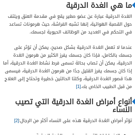
ما هي الغدة الدرقية
مشاكل البراز
التعب
الغدة الدرقية عبارة عن عضو صغير يقع في مقدمة العنق ويلتف
حول القصبة الهوائية، إنها تشبه الفراشة، حيث هرمونات تساعد
تغيرات في المزاج
في التحكم في العديد من الوظائف الحيوية لجسمك.
تغييرات الدورة الشهرية
تغيرات في الشعر والجلد
عندما لا تعمل الغدة الدرقية بشكل صحيح، يمكن أن تؤثر على
جسمك بالكامل، فإذا كان جسمك يفرز الكثير من هرمون الغدة
آلام العضلات
الدرقية، يمكن أن تصاب بحالة تسمى فرط نشاط الغدة الدرقية، أما
ضباب الدماغ
إذا كان جسمك يفرز القليل جدًا من هرمون الغدة الدرقية، فيسمى
عيون منتفخة أو جافة
هذا قصور الغدة الدرقية، وكلتا الحالتين خطيرة وتحتاج إلى العلاج
الشعور بالبرد
من قبل الطبيب الخاص بك.
[1]
ترقق الحاجبين
أنواع أمراض الغدة الدرقية التي تصيب
تورم في الأطراف السفلية
النساء
العقم
تؤثر أمراض الغدة الدرقية هذه على النساء أكثر من الرجال:
[2]