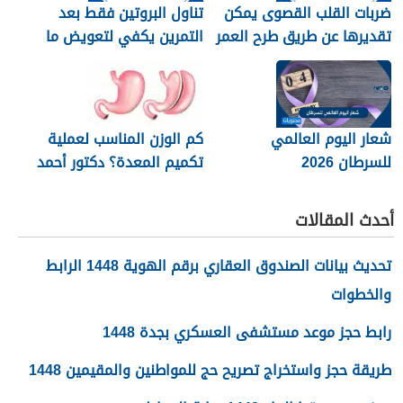
ضربات القلب القصوى يمكن
تناول البروتين فقط بعد
تقديرها عن طريق طرح العمر
التمرين يكفي لتعويض ما
من 220
فقده الجسم خلال النشاط
البدني
شعار اليوم العالمي
كم الوزن المناسب لعملية
للسرطان 2026
تكميم المعدة؟ دكتور أحمد
المصري استشاري جراحات
السمنة في مصر
أحدث المقالات
تحديث بيانات الصندوق العقاري برقم الهوية 1448 الرابط
والخطوات
رابط حجز موعد مستشفى العسكري بجدة 1448
طريقة حجز واستخراج تصريح حج للمواطنين والمقيمين 1448