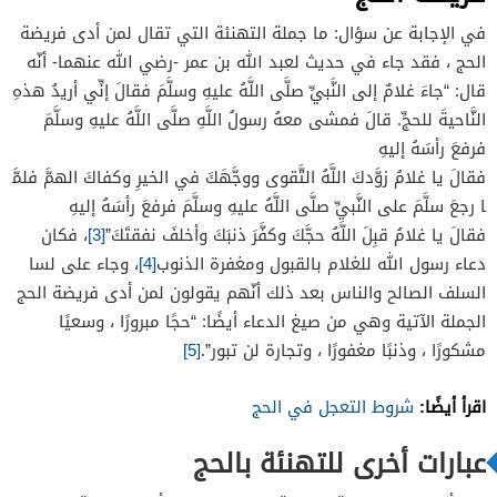
في الإجابة عن سؤال: ما جملة التهنئة التي تقال لمن أدى فريضة
الحج ، فقد جاء في حديث لعبد الله بن عمر -رضي الله عنهما- أنّه
قال: “جاءَ غلامٌ إلى النَّبيِّ صلَّى اللَّهُ عليهِ وسلَّمَ فقالَ إنِّي أريدُ هذهِ
النَّاحيةَ للحجِّ. قالَ فمشى معهُ رسولُ اللَّهِ صلَّى اللَّهُ عليهِ وسلَّمَ
فرفعَ رأسَهُ إليهِ
فقالَ يا غلامُ زوَّدكَ اللَّهُ التَّقوى ووجَّهَكَ في الخيرِ وكفاكَ الهمَّ فلمَّ
ا رجعَ سلَّمَ على النَّبيِّ صلَّى اللَّهُ عليهِ وسلَّمَ فرفعَ رأسَهُ إليهِ
فقالَ يا غلامُ قبِلَ اللَّهُ حجَّكَ وكفَّرَ ذنبَكَ وأخلفَ نفقتَكَ”
[3]
، فكان
دعاء رسول الله للغلام بالقبول ومغفرة الذنوب
[4]
، وجاء على لسا
السلف الصالح والناس بعد ذلك أنّهم يقولون لمن أدى فريضة الحج
الجملة الآتية وهي من صيغ الدعاء أيضًا: “حجًا مبرورًا ، وسعيًا
مشكورًا ، وذنبًا مغفورًا ، وتجارة لن تبور”.
[5]
اقرأ أيضًا:
شروط التعجل في الحج
عبارات أخرى للتهنئة بالحج