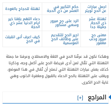
اجمل عبارات
حكم التكبير في
تهنئة للحجاج بالعودة
عن الحج تويتر
العشر من ذي الحجة
تهنئة عشر
دعاء اللهم بلغنا خير
الرد على حج مبرور
ذي الحجة
ايام الدنيا عشر ذي
وسعي مشكور
جميلة جداً
الحجة
معنى حج
اجير الحج للتقديم
كيف اعرف أنى انقبلت
مبرور وذنب
على وظائف الحج
في الحج
مغفور
الموسمية
وهكذا نكون قد عرفّنا الحج في اللغة والاصطلاح، وعرفنا ما جملة
التهنئة التي تقّال لمن أدى فريضة الحج على أكمل وجه، وذكرنا
كذلك بعض عبارات التهنئة التي تصلح أن تُقال في هذا الموضع،
ويغلب على التهنئة بالحج الدعاء بالقبول ومغفرة الذنوب وهي
غاية الحج الكبرى.
المراجع