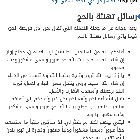
اقرأ أيضًا:
العاشر من ذي الحجة يسمى يوم
رسائل تهنئة بالحج
يعد الإجابة عن ما جملة التهنئة التي تقال لمن أدى فريضة الحج،
فيما يأتي رسائل تهنئة بالحج:
أعادكم الله من السالمين الطائعين لرب العالمين، حجاج زوار
إن شاء الله. يا حاج بيت الله حج مبرور وسعي مشكور وذنب
مغفور.
يا زائر بيت الله تروح وترجع بحفظ الله ولا تنسانا من الدعاء
إن شاء الله. حجيت وربي يتقبل حسن النية والعمل، نورت
البلد برجعتك وأسعدت الأقارب والأهل.
تقبل الله أعمالكم وأفعالكم بكل خير وأعادكم إلى أهلكم
سالمين غانمين يا حجاج بيت الله، حج مبرور وسعي مشكور
وذنب مغفور يا رب.
ليتني بينهم لكنه لم يقدَّر لي، لذا سأكون ملبِّياً ما استطعت،
حجّاً مبروراً وسعياً مشكوراً وذنباً مغفوراً وتجارة لن تبور بإذن
الله، تقبل الله حجكم.