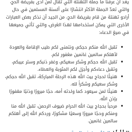
يعد أن عرفنا ما جملة التهنئة التي تقال لمن أدى بفريضة الحج،
والتي تعدّ الجملة الأكثر انتشارًا على ألسنة المسلمين في حال
أرادو تهنئة من قام بفريضة الحج، من الجيد أن نذكر بعض العبارات
الأخرى التي يمكن استخدامها لهذا الغرض، والتي تأتي جميعها
في صيغ الدعاء:
تقبل الله منكم حجكم، ونتمنى لكم طيب الإقامة والعودة
لأهلكم سالمين غانمين مغفور لكم.
تقبل الله حجكم وشكر سعيكم، وغفر ذنبكم وستر عيبكم،
وتقبل دعاءكم وأجزل لكم المثوبة والعطاء.
هنيئًا لحجاج بيت الله هذه الرحلة المباركة، تقبل الله حجكم،
وشكر سعيكم وشكراً لله.
هنيئًا لمن سيعود كما ولدته أمه، حجًا مبرورًا وذنبًا مغفورًا
بإذن الله.
مرحباً بحجاج بيت الله الحرام ضيوف الرحمن، تقبل الله منا
ومنكم وحجًا مبرورًا وسعيًا مشكورًا، وردكم الله إلى أهلكم
سالمين غانمين.