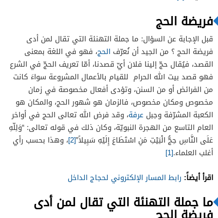
فريضة الحج
قبل الإجابة عن السؤال: ما جملة التهنئة التي تقال لمن أدى
فريضة الحج ؟ من الجيد أن نُعرّف
الحج
، فهو في اللغة بمعنى
القصد، فيُقال حجّ إلينا فلان أيّ قصدنا، أمّا تعريف الحجّ في الشرع
فهو قصد بيت الله الحرام للقيام بالأعمال المشروعة سواءَ كانت
من الفرائض أو من السنن، وتؤدى أفعال مخصوصة في زمان
مخصوص ومكان مخصوص، فالزمان هو شهور الحج، والمكان هو
الكعبة المشرّفة وجبل
عرفة
، وقد فرض الله تعالى الحج في أواخر
العام التاسع من الهجرة النبويّة، وكان ذلك في قوله تعالى: “وَلِلّهِ
عَلَى النَّاسِ حِجُّ الْبَيْتِ مَنِ اسْتَطَاعَ إِلَيْهِ سَبِيلاً”
[2]
، وهذا بحسب رأي
أغلب العلماء.
[1]
اقرأ أيضاً:
رابط المسار الإلكتروني لحجاج الداخل
ما جملة التهنئة التي تقال لمن أدى
فريضة الحج