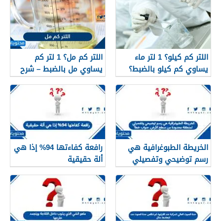
اللتر كم كيلو؟ 1 لتر ماء
اللتر كم مل؟ 1 لتر كم
يساوي كم كيلو بالضبط؟
يساوي مل بالضبط – شرح
مبسّط وواضح
الخريطة الطبوغرافية هي
رافعة كفاءتها 94% إذا هي
رسم توضيحي وتفصيلي
ألة حقيقية
لمنطقة محدودة من سطح
الأرض. صواب خطأ