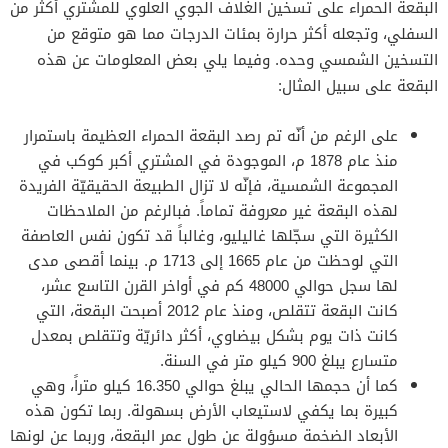
البقعة الحمراء على تسخين الغلاف الجوي العلوي للمشتري أكثر من
السفلي، وتجعله أكثر حرارة بمئات الدرجات مما هو متوقع من
التسخين الشمسي وحده. وفيما يلي بعض المعلومات عن هذه
البقعة على سبيل المثال:
على الرغم من أنّه تم رصد البقعة الحمراء العظيمة باستمرار
منذ عام 1878 م، الموجودة في المشتري أكبر كوكب في
المجموعة الشمسية، فإنّه لا تزال الطبيعة الحقيقيّة الفريدة
لهذه البقعة غير معروفة تماماً. فبالرغم من الملاحظات
الكثيرة التي سجّلها غاليليو، وغالباً قد تكون نفس العاصفة
التي لوحظت من عام 1665 إلى 1713 م. بينما أقصى مدى
لها سجل حوالي 48000 كم في أواخر القرن التاسع عشر،
كانت البقعة تتقلص، ومنذ عام 2012 أصبحت البقعة، التي
كانت ذات يوم بشكل بيضاوي، أكثر دائريّة وتتقلص بمعدل
متسارع يبلغ 900 كيلو متر في السنة.
كما أن حجمها الحالي يبلغ حوالي 16.350 كيلو متراً، وهي
كبيرة بما يكفي لاستيعاب الأرض بسهولة. ربما تكون هذه
الأبعاد الضخمة مسؤولة عن طول عمر البقعة، وربما عن لونها