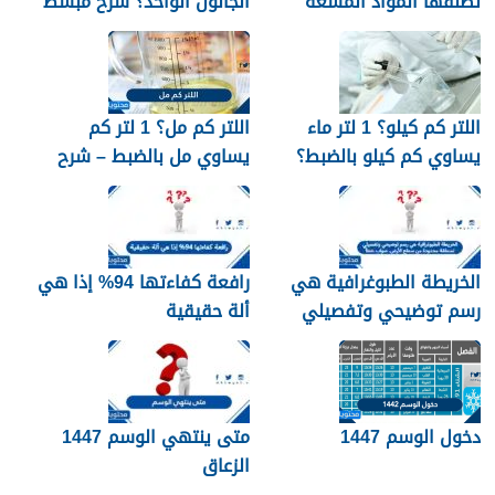
تطلقها المواد المشعة
الجالون الواحد؟ شرح مبسط
اللتر كم كيلو؟ 1 لتر ماء
اللتر كم مل؟ 1 لتر كم
يساوي كم كيلو بالضبط؟
يساوي مل بالضبط – شرح
مبسّط وواضح
الخريطة الطبوغرافية هي
رافعة كفاءتها 94% إذا هي
رسم توضيحي وتفصيلي
ألة حقيقية
لمنطقة محدودة من سطح
الأرض. صواب خطأ
دخول الوسم 1447
متى ينتهي الوسم 1447
الزعاق