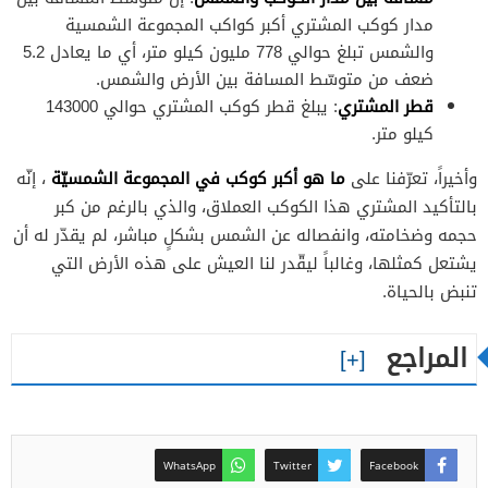
مدار كوكب المشتري أكبر كواكب المجموعة الشمسية
والشمس تبلغ حوالي 778 مليون كيلو متر، أي ما يعادل 5.2
ضعف من متوسّط المسافة بين الأرض والشمس.
قطر المشتري
: يبلغ قطر كوكب المشتري حوالي 143000
كيلو متر.
ما هو أكبر كوكب في المجموعة الشمسيّة
وأخيراً، تعرّفنا على
، إنّه
بالتأكيد المشتري هذا الكوكب العملاق، والذي بالرغم من كبر
حجمه وضخامته، وانفصاله عن الشمس بشكلٍ مباشر، لم يقدّر له أن
يشتعل كمثلها، وغالباً ليقّدر لنا العيش على هذه الأرض التي
تنبض بالحياة.
المراجع
WhatsApp
Twitter
Facebook