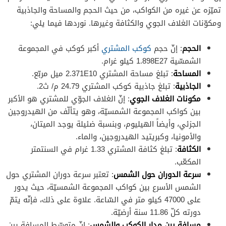
تميّزه عن غيره من الكواكب، من حيث الحجم والمساحة والجاذبية
ومكوّنات الغلاف الجوي والكثافة وغيرها. نوردها فيما يلي:
الحجم
: إنّ حجم
كوكب المشتري
أكبر كوكب في المجموعة
الشمسّية 1.898E27 كيلو غرام.
المساحة
: تبلغ مساحة المشتري 2.371E10 ميل مربّع.
الجاذبية
: تبلغ جاذبية كوكب المشتري 24.79 م/ ث2.
مكونات الغلاف الجوي
: إنّ الغلاف الجوّي للمشتري هو الأكبر
بين كواكب المجموعة الشمسيّة، وهو يتألّف من الهيدروجين
الجزئي، وأيضاً الهيليوم، وبنسبة ضئيلة يوجد الميتان،
والأمونيا، وكبريتيد الهيدروجين، والماء.
الكثافة
: تبلغ كثافة المشتري 1.33 غرام في السنتمتر
المكعّب.
سرعة الدوران حول الشمس
: تعتبر سرعة دوران المشتري حول
الشمس الأسرع بين كواكب المجموعة الشمسيّة، حيث يدور
على 47000 كيلو متر في السّاعة. علاوة على ذلك، فإنّه يتمّ
دورته كلّ 11.86 سنة أرضيّة.
مسافة بين مدار الكوكب والشمس
: إنّ متوسّط المسافة بين