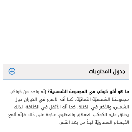
جدول المحتويات
ما هو أكبر كوكب في المجموعة الشمسية؟
إنّه واحد من كواكب
كواكب قزمة تتبع للمجموعة الشمسية
مجموعتنا الشمسيّة الثمانيّة، كما أنه الأسرع في الدوران حول
الشمس، والأكبر في الكتلة. كما أنّه الأثقل في الكثافة، لذلك
يطلق عليه الكوكب العملاق والعظيم. علاوة على ذلك فإنّه ألمع
البقعة الحمراء في كوكب المشتري العملاق
الأجسام السماويّة ليلاً من بعد القمر.