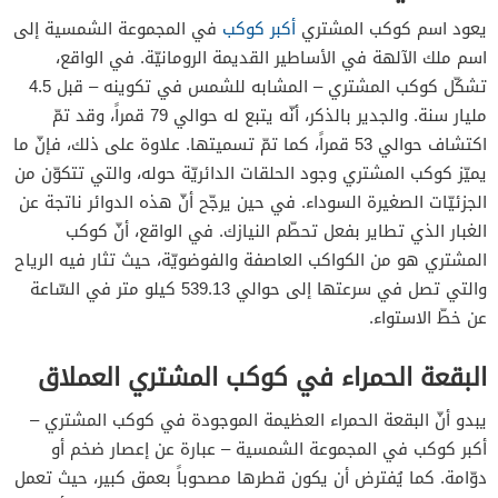
يعود اسم كوكب المشتري
أكبر كوكب
في المجموعة الشمسية إلى
اسم ملك الآلهة في الأساطير القديمة الرومانيّة. في الواقع،
تشكّل كوكب المشتري – المشابه للشمس في تكوينه – قبل 4.5
مليار سنة. والجدير بالذكر، أنّه يتبع له حوالي 79 قمراً، وقد تمّ
اكتشاف حوالي 53 قمراً، كما تمّ تسميتها. علاوة على ذلك، فإنّ ما
يميّز كوكب المشتري وجود الحلقات الدائريّة حوله، والتي تتكوّن من
الجزئيّات الصغيرة السوداء. في حين يرجّح أنّ هذه الدوائر ناتجة عن
الغبار الذي تطاير بفعل تحطّم النيازك. في الواقع، أنّ كوكب
المشتري هو من الكواكب العاصفة والفوضويّة، حيث تثار فيه الرياح
والتي تصل في سرعتها إلى حوالي 539.13 كيلو متر في السّاعة
عن خطّ الاستواء.
البقعة الحمراء في كوكب المشتري العملاق
يبدو أنّ البقعة الحمراء العظيمة الموجودة في كوكب المشتري –
أكبر كوكب في المجموعة الشمسية – عبارة عن إعصار ضخم أو
دوّامة. كما يُفترض أن يكون قطرها مصحوباً بعمق كبير، حيث تعمل