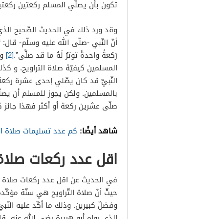
تكون بأن يصلّي المسلم ركعتين ركعتين
وقد ورد ذلك في الحديث الصّحيح الذي 
أنّ النّبي -صلّى الله عليه وسلّم- قال: “صل
رَكعةً واحدةً توترُ لَهُ ما قد صلَّى”.
[2]
وب
المسلمين كيفيّة صلاة التراويح. و كذل
النّبيّ قد كان يصّلي إحدى عشرة ركعة
بالمسلمين. ولكن يجوز للمسلم أن يص
صلّى عشرين ركعة أو أكثر فهذا جائز ك
شاهد أيضًا:
كم عدد تسليمات صلاة الت
اقل عدد ركعات صلاة 
في الحديث عن اقل عدد ركعات صلاة ال
حيثّ أنّ صلاة التّراويح هي سنّة مؤكّ
وفضلٌ كبيرين. وذلك ما أكّد عليه النّب
الذي رواه أبو هريرة رضي الله عنه قال: ” م