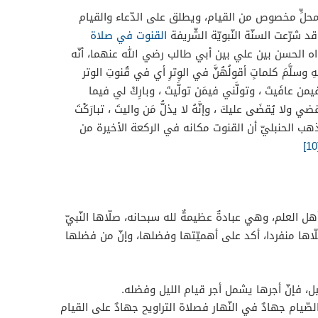
 محلٍّ مخصوص من القيام، ويطلق على الدّعاء والقيام
 شرّعت السنّة النّبويّة الشّريفة
القنوت في صلاة
ه الحسن بين علي بين أبي طالب رضي الله عنهما، أنّه
ليهِ وسلَّمَ كلماتٍ أقولُهُنَّ في الوِترِ أي في قُنوتِ الوتر
ن عافَيتَ ، وتولَّني فيمَن تولَّيتَ ، وبارِكْ لي فيما
ضي ولا يُقضَى عليكَ ، وإنَّهُ لا يذلُّ مَن واليتَ ، تبارَكْتَ
 الحنبليّ أن القنوت مكانه في الركعة الأخيرة من
[
هل العلم، وهي عبادةٌ عظيمةٌ لله سبحانه، صلّاها النّبيّ
لّاها منفردا، أكد على أهميّتها وفضلها، وإنّ من فضلها
ليل، فإنّ أجرها يشمل أجر قيام الليل وفضله.
الصّيام جهادٌ في النّهار فصلاة التراويح جهادٌ على القيام