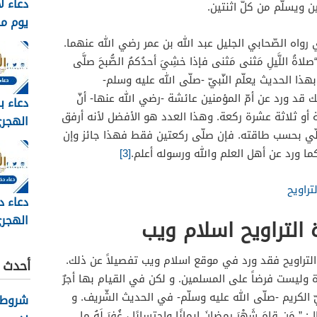
دعاء ل
 ويسلّم من كلّ اثنتين.
يوم م
وبالصور 6
رواه الصّحابي الجليل عبد الله بن عمر رضي الله عنهما.
اةُ اللَّيلِ مَثنى مَثنى فإذا خشِيَ أحدُكمُ الصُّبحَ صلَّى
هذا الحديث يعلّم النّبيّ -صلّى الله عليه وسلم-
ك قد ورد عن أمّ المؤمنين عائشة -رضي الله عنها- أنّ
دعاء ب
 أو ثلاثة عشرة ركعة. وهذا العدد هو الأفضل لأنه أرفق
لّي بحسب طاقته. فإن صلّى ركعتين فقط فهذا جائز وإن
مكتوب 
ما ورد عن أهل العلم والله ورسوله أعلم.
[3]
2026
راويح
دعاء د
الهجري
التراويح اسلام ويب
1448
تراويح فقد ورد في موقع اسلام ويب تفصيلاً عن ذلك.
أحدث ا
دة وليست فرضاً على المسلمين. و لكن في القيام بها أجرٌ
يّ الكريم -صلّى الله عليه وسلّم- في الحديث الشّريف. و
شروط ك
َن قامَ شَهْرَ رمضانَ إيمانًا واحتِسابًا ، غُفِرَ لَهُ ما