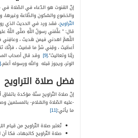
إنّ القنوت هو الدّعاء في الصّلاة في
والخضوع والسّكون والطّاعة وغيرها، وقد
التّراويح
، فقد ورد في الحديث الذي روا
قال: ” علَّمَني رسولُ اللَّهِ صلَّى اللَّهُ ع
اللَّهمَّ اهدني فيمن هَديتَ ، وعافِني فيم
أعطَيتَ ، وقِني شرَّ ما قضيتَ ، فإنَّكَ تَق
ربَّنا وتعاليتَ”.
[9]
وقد قال أصحاب المذهب
الوتر، ويجوز قبله والله ورسوله أعلم.
10]
فضل صلاة التراويح
إنّ صلاة التّراويح سنّة مؤكدة باتفاق أ
-عليه الصّلاة والسّلام- بالمسلمين وص
ما يأتي:
[11]
تُعتبر صلاة التّراويح من قيام ال
صلاة التّراويح كالجهاد، فكا أن 