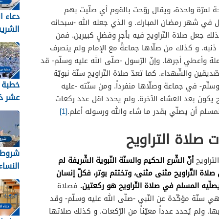
احة لمرّة واحدة، ويقال روّحت بالقوم أي صلّيت بهم
دعاء ا
لليل في شهر رمضان المبارك. و الذي جعله الله -سبحانه
الشري
لك جعل صلاة التّراويح فيه بأجرٍ وفضلٍ كبيرين. فمن
2026 مكتوب
ن ذنبه. و كذلك من صلّاها جماعةً مع الإمام ولم ينصرف
ملة وأعطي أجرها. وإنّ الرّسول -صلّى الله عليه وسلّم- قد
قين والشّهداء. كما تعدّ صلاة التّراويح سنّة نبويّة
خطبة 
 وسلّم- في جماعة وصلّاها منفرداً. ومن سنّته -عليه
عشر ذ
ويح يكون بعد العشاء الآخرة. ولم يحدد اقل عدد ركعات
لمسلم أن يصلّي بقدر ما شاء والله ورسوله أعلم.
[1]
2026
 صلاة التراويح
شروط 
أنّ الشّرع الحكيم والسنّة النّبوية الشّريفة لم
لتراويح
النساء ل
صلاة التّراويح مثنى مثنى، وتختتم بوتر، فكلّ إنسان
صلّيه المسلم في صلاة التّراويح هو ركعتين.
فصلاة
ي سنّة مؤكّدة عن النّبي -صلّى الله عليه وسلّم- وقد
ا. ولم يُحدد عدداً معيّناً من الرّكعات. و كذلك صلاتها