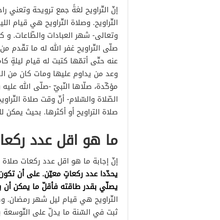
إنّ التّراويح لغةً جمع ترويحة وتعني ر
التّراويح. وصلاة التّراويح هي قيام ا
وتعالى- شهر العبادات والطّاعات. و كذ
صلّى التّراويح غفر الله له ما تقّدم م
عنه حتّى أتمّها كتبت له قيام ليلةٍ كا
وعد من يداوم عليها ومات كان من الصّدي
مؤكّدة، صلّاها النّبيّ -صلّى الله عليه
الصّلاة والسّلام- أنّ وقت صلاة التّرا
صلاة التراويح أو أكثرها. بحيث يمكن ل
ما هو اقل عدد ركعات
إنّ إجابة ما هو اقل عدد ركعات صلاة ا
يحدّدا عدد ركعاتٍ معيّن. على أن تكون 
يصلّي بقدر طاقته فأقلّ ما يمكن أن ي
التّراويح هي قيام ليل شهر رمضان. وه
ثبت في السّنة ما يدلّ على التّوسعة به