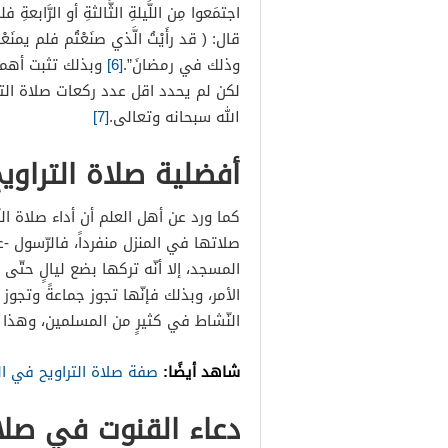
اجتمَعوا مِن اللَّيلةِ الثَّالثةِ أو الرَّابع
قال: ( قد رأَيْتُ الَّذي صنَعْتُم فلم يمنَع
وذلك في رمضانَ”.
[6]
وبذلك تثبت أهميّة
لكن لم يحدد اقل عدد ركعات صلاة التراو
الله سبحانه وتعالى.
[7]
أفضلية صلاة التراو
كما ورد عن أهل العلم أن أداء صلاة 
صلاتها في المنزل منفرداً، فالرّسول -عل
المسجد، إلا أنّه تركها بضع ليالٍ حتّ
الأمر، وبذلك فإنّها تجوز جماعةً وتجوز 
النّشاط في كثيرٍ من المسلمين، وهذا ا
شاهد أيضًا:
صفة صلاة التراويح في ال
دعاء القنوت في صلاة