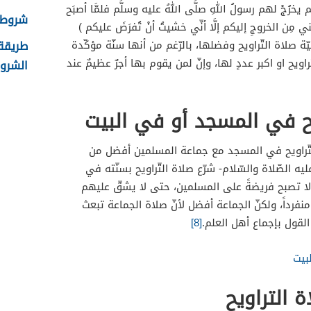
ةِ فلم يخرُجْ لهم رسولُ اللهِ صلَّى اللهُ عليه وسلَّم فلمَّا أصبَح
شروط ال
ْني مِن الخروجِ إليكم إلَّا أنِّي خشيتُ أنْ تُفرَضَ عليكم )
 صلاة التّراويح وفضلها، بالرّغم من أنها سنّة مؤكّدة
يح او اكبر عددٍ لها، وإنّ لمن يقوم بها أجرٌ عظيمٌ عند
الشروط
يح في المسجد أو في البيت
التّراويح في المسجد مع جماعة المسلمين أفضل من
يه الصّلاة والسّلام- شرّع صلاة التّراويح بسنّته في
ى لا تصبح فريضةً على المسلمين، حتى لا يشقّ عليهم
منفرداً، ولكنّ الجماعة أفضل لأنّ صلاة الجماعة تبعث
لقول بإجماع أهل العلم.
[8]
بيت
 التراويح