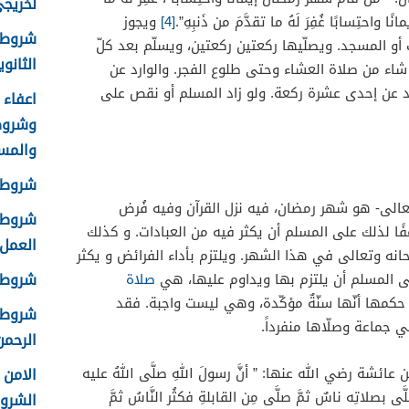
لخريجي ا
نًا واحتِسابًا غُفِرَ لَهُ ما تقدَّمَ من ذَنبِهِ”.
[4]
ويجوز
شروط 
و المسجد. ويصلّيها ركعتين ركعتين، ويسلّم بعد كلّ
الثانوية 8
 شاء من صلاة العشاء وحتى طلوع الفجر. والوارد عن
لم يزد عن إحدى عشرة ركعة. ولو زاد المسلم أو نقص على
وشروط
والمس
شروط ا
تعالى- هو شهر رمضان، فيه نزل القرآن وفيه فُرض
شروط ا
فًا لذلك على المسلم أن يكثر فيه من العبادات. و كذلك
العمل 448
حانه وتعالى في هذا الشهر. ويلتزم بأداء الفرائض و يكثر
شروط ق
لى المسلم أن يلتزم بها ويداوم عليها، هي
صلاة
حكمها أنّها سنّةٌ مؤكّدة، وهي ليست واجبة. فقد
شروط ا
في جماعة وصلّاها منفرداً.
الرحمن 
ائشة رضي الله عنها: ” أنَّ رسولَ اللهِ صلَّى اللهُ عليه
بصلاتِه ناسٌ ثمَّ صلَّى مِن القابلةِ فكثُر النَّاسُ ثمَّ
الشرو