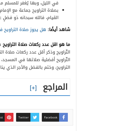
في الليل، وبها يُغفر للمسلم ما
بصلاة التراويح جماعة مع الإمام
القيام، فالله سبحانه ذو فضلٍ 
شاهد أيضًا:
هل يجوز صلاة التراويح ف
ما هو اقل عدد ركعات صلاة التراويح
هو
التّراويح وذكر أقل عدد ركعات صلاة ال
التّراويح أفضلية صلاتها في المسجد، 
التراويح، وختم بالفضل والأجر الذي ينا
المراجع
est
Twitter
Facebook