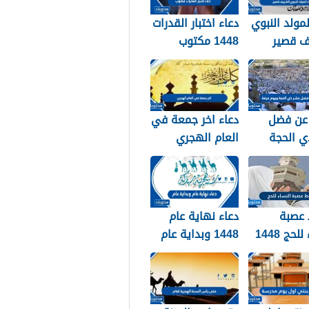
لمولد النبوي
دعاء اختبار القدرات
ف قصير
1448 مكتوب
عن فضل
دعاء اخر جمعة في
ي الحجة
العام الهجري
ويوم عرفة 1448 /
1447 ودخول العام
الجديد 1448
عصبة
دعاء نهاية عام
لحج 1448
1448 وبداية عام
1449