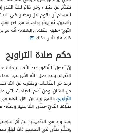
تقدَّمَ من ذنبِهِ ، ومَن قامَ ليلةَ القَدرِ إيما
للمسلم أن يقوم ليل رمضان في البيت أ
ركعتين، ثم يوتر بواحدة. في أيّ وقتٍ
النّبيّ -عليه الصّلاة والسّلام- أنّه 
ذلك فلا بأس بذلك.
[5]
حكم صلاة التراويح
إنّ أفضل الشّهور عند الله -سبحانه و
الصّيام. وقد جعل الله الأجر فيه مضاع
يزيد من الطّاعات، ويتقرب من الله سب
من السّنن. ومن أهم العبادات التي ع
التّراويح
. والتي ورد عن أهل العلم في 
صلّاها النّبيّ -صلّى الله عليه وسلّم- 
وقد ورد في الصّحيحين عن أمّ المؤمنين ع
وسلَّم صلَّى في المسجدِ ذاتَ ليلةٍ فصلَّى 