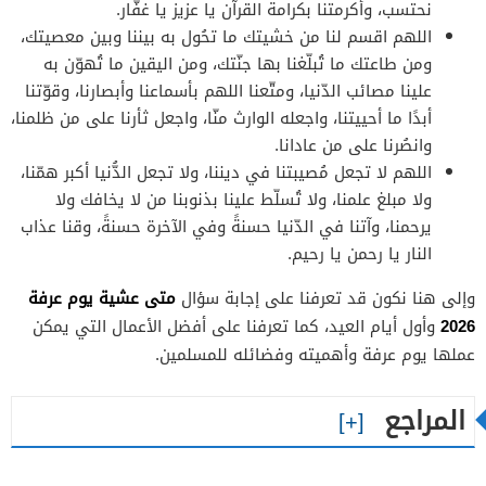
نحتسب، وأكرمتنا بكرامة القرآن يا عزيز يا غفّار.
اللهم اقسم لنا من خشيتك ما تحُول به بيننا وبين معصيتك،
ومن طاعتك ما تُبلّغنا بها جنّتك، ومن اليقين ما تُهوّن به
علينا مصائب الدّنيا، ومتّعنا اللهم بأسماعنا وأبصارنا، وقوّتنا
أبدًا ما أحييتنا، واجعله الوارث منّا، واجعل ثأرنا على من ظلمنا،
وانصُرنا على من عادانا.
اللهم لا تجعل مُصيبتنا في ديننا، ولا تجعل الدُّنيا أكبر همّنا،
ولا مبلغ علمنا، ولا تُسلّط علينا بذنوبنا من لا يخافك ولا
يرحمنا، وآتنا في الدّنيا حسنةً وفي الآخرة حسنةً، وقنا عذاب
النار يا رحمن يا رحيم.
متى عشية يوم عرفة
وإلى هنا نكون قد تعرفنا على إجابة سؤال
2026
وأول أيام العيد، كما تعرفنا على أفضل الأعمال التي يمكن
عملها يوم عرفة وأهميته وفضائله للمسلمين.
المراجع