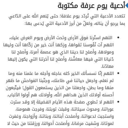
أدعية يوم عرفة مكتوبة
تتعدد الأدعية التي تُردّد يوم علافة؛ حتى يُنعم الله على الدّاعي
بما يرجو أن يناله، ولعلّ من أبرز الأدعية التي يُدعى بها:
اللهم استُرنا فوق الأرض وتحت الأرض ويوم العرض عليك،
اللهم آت نُفُوسنا تقواها، وزكها أنت خير من زكّاها أنت وليها
ومولاها، وأصلح لنا ديننا الذي هو عصمة أمرنا، وأصلح لنا
دُنيانا التي فيها معاشُنا، وأصلح لنا آخرتنا التي يكون إليها
معادُنا.
اللهم إنّا نسسألك الخير كله عاجله وآجله ما علمنا منه وما
لم نعلم، واجعل حياتنا في طاعتك، وجنّبنا الفواحش ما ظهر
منها وما بطن، واجعلنا من الذين يستمعون القول؛ فيتّبعون
أحسنه أولائك الذين هداهم الله، وأولائك هم أولوا الألباب.
اللهم لا تطوي صفحة هذه الأيام الفضيلة إلا وقد سترت
عوراتنا، ومحوت سيئاتنا، وقبلت توبتنا، وفرجت همومنا،
واستجبت لدعواتنا، وأصلحت أبنائنا، وبناتنا، وأزواجنا، وغفرت
لموتانا، وشفيت مرضانا، وأصلحت أحوالنا، ورزقتنا من حيث لا