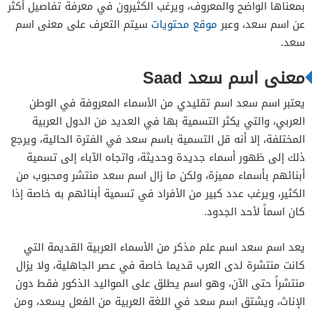
بمعناها الواضح والمعروف، ويرغب الكثيرون في معرفة تفاصيل أكثر
عن اسم سعد، وعبر
موقع محتويات
سيتم التعرف على معنى اسم
سعد.
معنى اسم سعد Saad
يعتبر اسم سعد اسم تقليدي من الأسماء المعروفة في الوطن
العربي، والتي يكثر التسمية بها في العديد من الدول العربية
سعد سمير
المختلفة، إلا أنه قل التسمية باسم سعد في الفترة الحالية، ويرجع
سعد الصغير
ذلك إلى ظهور أسماء جديدة وحديثة، واتجاه الآباء إلى تسمية
أبنائهم بأسماء مميزة، ولكن ما زال اسم سعد منتشر ومحبوب من
سعد رمضان
الكثير، ويرغب عدد كبير من الأفراد في تسمية أبنائهم به خاصة إذا
سعد لمجرد
كان اسماً لأحد الجدود.
يعد اسم سعد اسم علم مذكر من الأسماء العربية القديمة التي
كانت منتشرة لدى العرب قديما خاصة في عصر الجاهلية، ولا يزال
منتشراً حتى الآن، وهو اسم يطلق على المواليد الذكور فقط دون
الإناث، ويشتق اسم سعد في اللغة العربية من الفعل يسعد، ومن