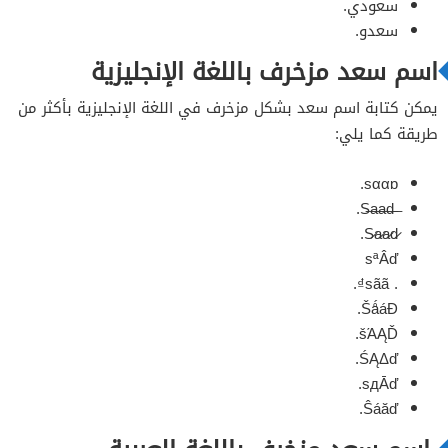
سعودي.
سعدو.
اسم سعد مزخرف باللغة الإنجليزية
يمكن كتابة اسم سعد بشكل مزخرف في اللغة الإنجليزية بأكثر من
طريقة كما يلي:
sααɒ.
̶S̶a̶a̶d̶.
S̷a̷a̷d̷.
sªÂď
. sãã₫.
ŠǻáÐ.
šΆĄĎ.
ŚĄΔď.
sдĀď.
Ŝáăď.