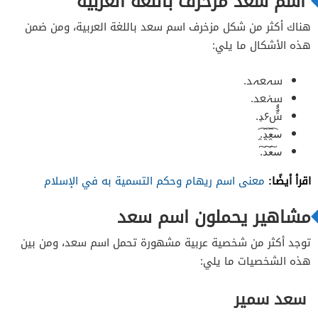
اسم سعد مزخرف باللغة العربية
هناك أكثر من شكل مزخرف اسم سعد باللغة العربية، ومن ضمن
هذه الأشكال ما يلي:
سہعہد.
سہٰعد.
سًٌُُ۶ﮃ.
س̯͡ع̯͡د̯͡.
س͠ع͠د͠.
اقرأ أيضًا:
معنى اسم ريهام وحكم التسمية به في الإسلام
مشاهير يحملون اسم سعد
توجد أكثر من شخصية عربية مشهورة تحمل اسم سعد، ومن بين
هذه الشخصيات ما يلي:
سعد سمير