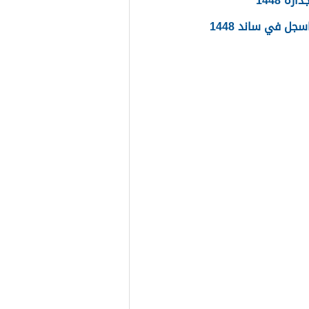
ره 1448
جل في ساند 1448