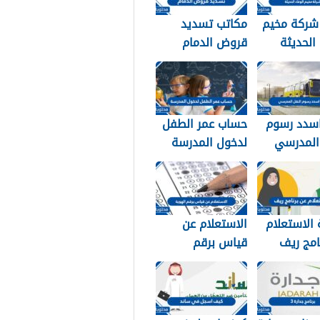
 شركة مخيم
مكاتب تسديد
 الحديثة
قروض الدمام
التواصل
1448
1
سدد رسوم
حساب عمر الطفل
 المدرسي
لدخول المدرسة
سعودية
1448
الاستعلام
الاستعلام عن
امج ريف
قياس برقم
وية 1448
الهوية 1448
services.qiyas.s
a