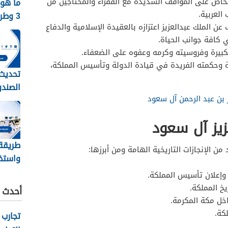
اص على المواقف الشديدة مع الفقراء والمحتاجين من
ما هو 
العربية.
3 وط
عن الملك عبدالعزيز اعتزازه بالعقيدة الإسلامية والدفاع
نظام جدا
 كافة جوانب الحياة.
كبيرة وفروسيته وكرمه وعفوه على الضعفاء.
 وحكمته الفريدة في قيادة الدولة وتأسيس المملكة،
تحديث 
الصندو
ز بن عبد الرحمن آل سعود
الرابط
زيز آل سعود
طريقة
من الإنجازات التاريخية الهامة ومن أبرزها:
واستخر
حج للم
 وإعلان تأسيس المملكة.
والمقيمي
يخ المملكة.
أحدث ا
خل مكة المكرمة.
كة.
تجارب 