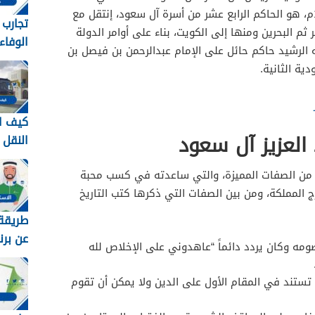
نجد، في ذو الحجة 1292 هـ/يناير 1876م، هو الحاكم الرابع عشر من أسرة آل سعود، إنتقل مع
تجارب
م البحرين ومنها إلى الكويت، بناء على أوامر الدولة
الوفاء
له الرشيد حاكم حائل على الإمام عبدالرحمن بن فيصل بن
وطرق 
ية الثانية.
معهم 448
كيف ا
العزيز آل سعود
النقل
في ال
ر من الصفات المميزة، والتي ساعدته في كسب محبة
1448
ج المملكة، ومن بين الصفات التي ذكرها كتب التاريخ
طريقة 
عن برن
ه وكان يردد دائماً “عاهدوني على الإخلاص لله
برقم اله
 تستند في المقام الأول على الدين ولا يمكن أن تقوم