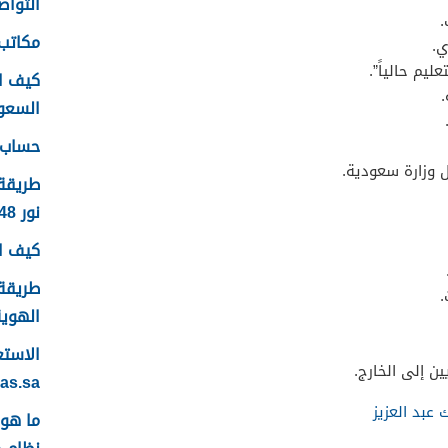
التواصل
.
مكاتب 
.
يم حالياً”.
كيف ا
السعودية
حساب ع
 وزارة سعودية.
طريقة
نور 1448
كيف اس
طريقة 
.
الهوية 48
ن إلى الخارج.
yas.sa
عبد العزيز