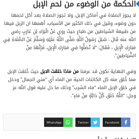
الحكمة من الوضوء من لحم الإبل
لا يجوز الصلاة في أماكن الإبل، ولا تجوز الصلاة بعد أكل لحمها
دون وضوء، وقيل في ذلك الكثير من الأسباب، أهمها ان الزبل فيها
من طبيعة الشياطين من طباع حيث روي عَنْ الْبَرَاءِ بْنِ عَازِبٍ رضي
الله عنه قَالَ : سُئِلَ رَسُولُ اللَّهِ صَلَّى اللَّهُ عَلَيْهِ وَسَلَّمَ عَنْ الصَّلَاةِ فِي
مَبَارِكِ الْإِبِلِ ، فَقَالَ: “لَا تُصَلُّوا فِي مَبَارِكِ الْإِبِلِ، فَإِنَّهَا مِنْ
الشَّيَاطِينِ”.
من ماذا خلقت الابل
وفي النهاية نكون قد عرفنا
حيث خُلقت الإبل
مما خُلق منه كل الكائنات الحية من الماء أي “مني الجمال” ودخل
في خلق الإبل الماء “ماء الشرب” وذلك ما دل عليه قول الله عز
وجل: “اللَّهُ خَلَقَ كُلَّ دَابَّةٍ مِنْ مَاءٍ”.
WhatsApp
Twitter
Facebook