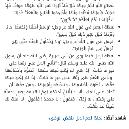
شَعَائِرِ اللَّهِ لَكُمْ فِيهَا خَيْرٌ فَاذْكُرُوا اسْمَ اللَّهِ عَلَيْهَا صَوَافَّ فَإِذَا
وَجَبَتْ جُنُوبُهَا فَكُلُوا مِنْهَا وَأَطْعِمُوا الْقَانِعَ وَالْمُعْتَرَّ كَذَلِكَ
سَخَّرْنَاهَا لَكُمْ لَعَلَّكُمْ تَشْكُرُونَ”.
لفظة البعير في قول الله عز وجل: “وَنَمِيرُ أَهْلَنَا وَنَحْفَظُ أَخَانَا
وَنَزْدَادُ كَيْلَ بَعِيرٍ ذَلِكَ كَيْلٌ يَسِيرٌ”.
الجمل في قول الله عز وجل: “وَلا يَدْخُلُونَ الْجَنَّةَ حَتَّى يَلِجَ
الْجَمَلُ فِي سَمِّ الْخِيَاطِ”.
لفظة الإبل فيما روي عن أبي هريرة رضي الله عنه أن رسول
الله صلى الله عليه وسلم قال: “تأتي الإبلُ على ربِّها على
خيرِ ما كانتْ ، إذا هيَ لم يُعْطِ فيها حقَّها ، تَطَؤُهُ بأخْفافِها
، وتأتي الغَنمُ على ربِّها على خيرِ ما كانتْ ، إذا لمْ يُعْطِ فيها
حقَّها ، تَطَؤُهُ بأظْلافِها ، وتنطَحُه بِقُرُونِها ، ومن حقِّها أن
تُحلَبَ على الماءِ ، ألا لا يَأْتِيَنَّ أحدُكم يَومَ القيامةِ بِبعيرٍ يَحملُهُ
على رقَبتِه ، له رُغاءٌ ، فيقولُ : يا محمدُ ! فأقولُ : لا أملِكُ لك
شيئًا قد بَلَّغتُ.. “.
شاهد أيضًا:
لماذا لحم الابل ينقض الوضوء