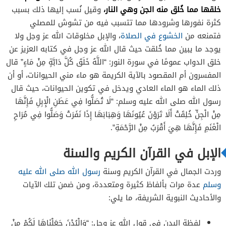
خلقها مما خُلق منه الجن وهي النار،
وقيل نُسب إليها ذلك بسبب
كثرة نفورها وشرودها مما تتسبب فيه من تشوش للمصلي
فتمنعه من
الخشوع في الصلاة
، والإبل مخلوقات الله عز وجل ولا
يوجد ما يبين مما خُلقت حيث قال الله عز وجل في كتابه العزيز عن
خلق الدواب عمومًا في سورة النور: “اللَّهُ خَلَقَ كُلَّ دَابَّةٍ مِنْ مَاءٍ” قال
المفسرون أم المقصود بالآية الكريمة هو ماء مني الحيوانات، أو أن
ذلك الماء هو الماء العادي ويدخل في تكوين الحيوانات، حيث قال
رسول الله صلى الله عليه وسلم: “لَا تُصَلُّوا فِي عَطَنِ الْإِبِلِ فَإِنَّهَا
مِنْ الْجِنِّ خُلِقَتْ أَلَا تَرَوْنَ عُيُونَهَا وَهِبَابَهَا إِذَا نَفَرَتْ وَصَلُّوا فِي مُرَاحِ
الْغَنَمِ فَإِنَّهَا هِيَ أَقْرَبُ مِنْ الرَّحْمَةِ”.
الإبل في القرآن الكريم والسنة
وردت الجمال في القرآن الكريم وسنة
رسول الله صلى الله عليه
وسلم
عدة مرات بألفاظ كثيرة ومتعددة، ومن ضمن تلك الآيات
والأحاديث النبوية الشريفة، ما يلي:
لفظة البدن في قول الله عز وجل: “وَالْبُدْنَ جَعَلْنَاهَا لَكُمْ مِنْ