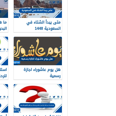
متى يبدأ الشتاء في
ما 
السعودية 1448
البح
26 / 1448
هل يوم عاشوراء اجازة
اسئل
رسمية
للرح
2026