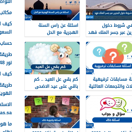
التواصل
مكاتب 
كيف ا
هي شروط دخول
اسئلة عن راس السنة
السعودية
رين عبر جسر الملك فهد
الهجرية مع الحل
20
حساب ع
طريقة
نور 1448
كيف اس
ة مسابقات ترفيهية
كم بقي عل العيد .. كم
طريقة 
لات والتجمعات العائلية
باقي على عيد الاضحى
الهوية 48
لعام 1447 /2026
yas.sa