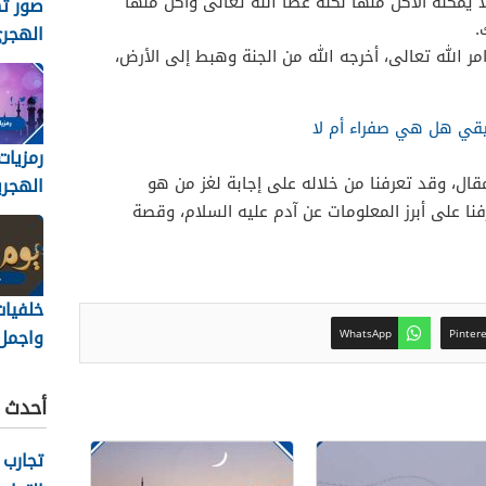
ا يمكنه الأكل منها لكنه عصا الله تعالى وأكل منها
صور ته
.
الهجري
مر الله تعالى، أخرجه الله من الجنة وهبط إلى الأرض،
1448
قي هل هي صفراء أم لا
رمزيات
قال، وقد تعرفنا من خلاله على إجابة لغز من هو
الهجري
نا على أبرز المعلومات عن آدم عليه السلام، وقصة
1448
خلفيات
واجمل 
WhatsApp
Pinter
والرمز
عاشورا
أحدث ا
/2026
تجارب 