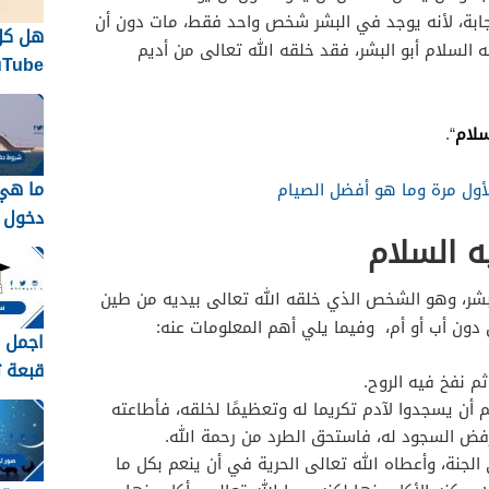
جابة، لأنه يوجد في البشر شخص واحد فقط، مات دون أن
هل كل
السلام أبو البشر، فقد خلقه الله تعالى من أديم
الاحتف
نفسها
سلام
“.
ما هي
أول مرة وما هو أفضل الصيام
دخول ا
ه السلام
جسر ا
2026 / 1448
لبشر، وهو الشخص الذي خلقه الله تعالى بيديه من طين
دون أب أو أم، وفيما يلي أهم المعلومات عنه:
اجمل ص
قبعة تخر
ثم نفخ فيه الروح.
م أن يسجدوا لآدم تكريما له وتعظيمًا لخلقه، فأطاعته
رفض السجود له، فاستحق الطرد من رحمة الله.
 الجنة، وأعطاه الله تعالى الحرية في أن ينعم بكل ما