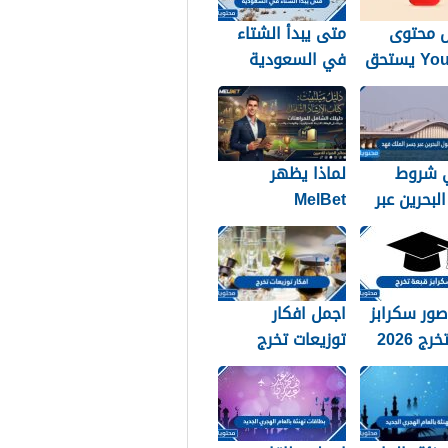
 محتوى
متى يبدأ الشتاء
YouTube يستحق
في السعودية
اظ بالطريقة
1448
؟
 شروط
لماذا يظهر
لبحرين عبر
MelBet
لملك فهد
Guidebook في
نتائج البحث أكثر
من صفحات كثيرة؟
ور سكرابز
اجمل افكار
ج 2026
توزيعات تخرج
2026 بالصور