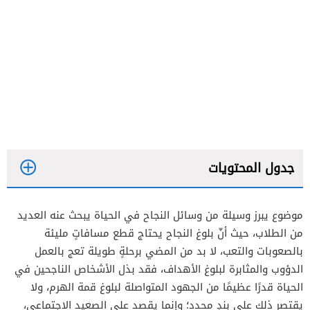
جدول المحتويات
موضوع يبرز وسيلة من وسائل النجاح في الحياة يبحث عنه العديد
من الطلاب، حيث أنّ بلوغ النجاح يحتاج قطع مسافاتٍ مليئة
بالصعوبات والتعب، لا بد من المضي برحلةٍ طويلة تعج بالعمل
الدؤوب والمثابرة لبلوغ الأهداف، فقد بذل الأشخاص الناجحين في
الحياة قدرًا عظيمًا من الجهود المتواصلة لبلوغ قمة الهرم، ولا
يقتصر ذلك على بندٍ محدد؛ وإنما يقصد على الصعيد الاجتماعي،