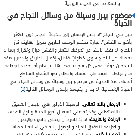
والسعادة في الحياة الزوجية.
موضوع يبرز وسيلة من وسائل النجاح في
الحياة
قيل في النجاح “لا يصل الإنسان إلى حديقة النجاح دون التعثر
بأشواك الفشل”، عبارة تختصر الوصف لطريقٍ طويل نهايته نورُ
النجاح، لا تقف بائسًا عن تعرضك للتعثر والفشل مرارًا وتكرارًا؛ ربما لا
يفصلك عن النجاح سوى خطواتٍ قلائل، إكمال الطريق والإصرار صفة
الناجحين دومًا، ففي كل مرةٍ تسقط بها ستتعلم أمر جديد لتوظفه
في نجاحك، اعتمد على نفسك وانطلق نحو الشعاع الساطع
أمامك، عند الحديث عن موضوع يبرز وسيلة من وسائل النجاح في
الحياة الإنسانية، لا بد أن يتجسد بإحدى الوسائل التالية
[1]
:
الإيمان بالله تعالى
، الوسيلة الأولى هي الإيمان العميق
بالله تعالى وقدرته على تسهيل أمور الحياة وبلوغ الهدف.
الإرادة والعزيمة،
لا بد للفرد أن يتحلى بالقوة والإصرار
والعزيمة لتحقيق المراد والوصول إليه في نهاية المطاف.
تطوير الذات،
حرص الإنسان على تطوير ذاته ومهاراته