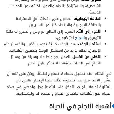
الشخصية، والاستزادةِ بالعلم والعمل للكشف عن المواهب
الدفينة.
الطاقة الإيجابية،
الحصول على دفعاتِ أملٍ للاستزادة
بالطاقة الإيجابية والابتعاد كليًا عن السلبيين.
اللجوء إلى الله،
التقرب إلى الخالق عز وجل والتضرع له طلبًا
للتوفيق و
النجاح
أمرٌ ضروري.
استثمار الوقت
، هدر الوقت كارثة تعود بالأضرار والخسائر على
الإنسان، لذلك لا بد من استغلال الوقت بتحقيق الأهداف.
التخلي عن الكسل،
العمل بجدٍ واجتهاد وسيلة من وسائل
النجاح في الحياة، دونهما لا يمكن بلوغ الحلم.
في الختام، عند تحقيق حلمك لا تساوم إطلاقًا، وكن على ثقة أن
مشوار الألف ميل يبدأ بخطوة، لذلك علينا الإيمان بعمق بأن
المثابرة توأمة النجاح، لنتوكل على الله عز وجل ونمضي في هذه
الحياة نحو الأهداف قاصدين النجاح والتقدم لنا وللإنسانية.
أهمية النجاح في الحياة