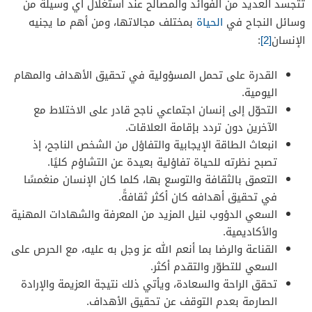
تتجسد العديد من الفوائد والمصالح عند استغلال أي وسيلة من
وسائل النجاح في
الحياة
بمختلف مجالاتها، ومن أهم ما يجنيه
الإنسان
[2]
:
القدرة على تحمل المسؤولية في تحقيق الأهداف والمهام
اليومية.
التحوّل إلى إنسان اجتماعي ناجح قادر على الاختلاط مع
الآخرين دون تردد بإقامة العلاقات.
انبعاث الطاقة الإيجابية والتفاؤل من الشخص الناجح، إذ
تصبح نظرته للحياة تفاؤلية بعيدة عن التشاؤم كليًا.
التعمق بالثقافة والتوسع بها، كلما كان الإنسان منغمسًا
في تحقيق أهدافه كان أكثر ثقافةً.
السعي الدؤوب لنيل المزيد من المعرفة والشهادات المهنية
والأكاديمية.
القناعة والرضا بما أنعم الله عز وجل به عليه، مع الحرص على
السعي للتطوّر والتقدم أكثر.
تحقق الراحة والسعادة، ويأتي ذلك نتيجة العزيمة والإرادة
الصارمة بعدم التوقف عن تحقيق الأهداف.