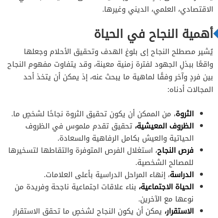
الاقتصادي، العلمي، الديني وغيرها.
أهمية النجاح في الحياة
يُشير مصطلح النجاح إى بلوغ الهدف وتحقيق الأحلام وجعلها
واقعًا ببذلِ الجهود لفترة زمنية معينة، وقد يتفاوت مفهوم النجاح
بين فردٍ وآخر وفقًا لماهية ما يبحث عنه، إذ يمكن أن يتخذ أحد
المجالات أدناه:
الثروة
، من الممكن أن يكون تحقيق الثروة نجاحًا لشخصٍ ما.
الظروف المعيشية،
تحقيق تقدم ملموس في الظروف
الحياتية والعيش بكامل الرفاهية والسعادة.
فرص النجاح
، استغلال الفرص المتوفرة والتقاطها لتسخيرها
للمصالح الشخصية.
الدراسة
، إنهاء المراحل الدراسية بأعلى العلامات.
الحياة الاجتماعية،
بناء علاقات اجتماعية ناجحة وفريدة من
نوعها مع الآخرين.
الاستقرار،
يمكن أن يكون النجاح لشخصٍ ما تحقق الاستقرار