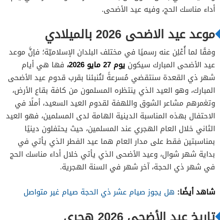
أداء مناسك الحج، وفيه عيد الأضحى.
موعد عيد الاضحى 2026 بالميلادي
وفقًا لما أُعْلِن عنه رسميًا في مختلف البلدان الإسلاميّة؛ فإنَّ موعد
يوم 27 مايو 2026،
عيد الأضحى المبارك سيكون
فها هي أيام
شهر ذي القعدة سنتقضي مُسرعةً لتُنبئنا بقرب قدوم عيد الأضحى
المبارك، وهو العيد الذي ينتظره المسلمون من كافة بقاع الأرض،
وتغمرهم مشاعر الشوق واللهفة لقدوم العيد السعيد، أملًا في
الاحتفال بهذه المناسبة الدينية الهامة لدى المسلمين، فهو العيد
الثاني خلال العام الهجري عند المسلمين، حيث يحتفلون دينيًا
بمناسبتين فقط على مدار العام هما عيد الفطر الذي يأتي في
بداية شهر شوال، وعيد الأضحى الذي يأتي خلال أداء مناسك الحج
في شهر ذي الحجة، آخر شهر في السنة الهجرية.
شاهد أيضًا:
هل يجوز صيام عشر ذي الحجة صيام غير متواصل
تاريخ عيد الأضحى 2026 هجري