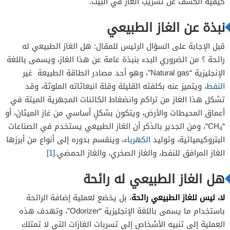
كيفية الكشف عن تسريب الغاز في البيت.
نبذة عن الغاز الطبيعي
قبل الإجابة على السؤال الرئيس للمقال: هل الغاز الطبيعي له
رائحة ؟ من الضروري البدء بنبذة عامة عن هذا الغاز، ويسمى باللغة
الإنجليزية “Natural gas”، وهو أحد مصادر الطاقة الطبيعة غير
النفط
، ويتميز عنه بكلفته القليلة وقلة انبعاثاته الملوثة، وقد
تشكل هذا الغاز من تراكم وانضغاط الكائنات المجهرية الميتة في
أعماق المحيطات والأرض، ويتكون بشكلٍ أساسي من غاز الميثان، أو
“CH
“، ومن الجدير بالذكر أن الغاز الطبيعي يستخدم في الصناعات
4
البتروكيميائية، وتوليد
الكهرباء
، وينقسم بدوره إلى أنواع من أبرزها
الغاز المرافق للنفط، والغاز الصخري، والغاز الحمضي.
[1]
هل الغاز الطبيعي له رائحة
لا، ليس للغاز الطبيعي رائحة
، بل يخضع لعملية إضافة الرائحة
باستخدام ما يسمى باللغة الإنجليزية “Odorizer”، وتهدف هذه
العملية إلى تنبيه الأشخاص إلى تسربات الغازات التي لا تمتلك