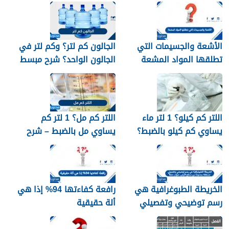
تفاعل كيميائي.
الأشعة والجسيمات التي
الجالون كم لتر؟ وكم لتر في
تطلقها المواد المشعة
الجالون الواحد؟ شرح مبسط
اللتر كم كيلو؟ 1 لتر ماء
اللتر كم مل؟ 1 لتر كم
يساوي كم كيلو بالضبط؟
يساوي مل بالضبط – شرح
مبسّط وواضح
الخريطة الطبوغرافية هي
رافعة كفاءتها 94% إذا هي
رسم توضيحي وتفصيلي
ألة حقيقية
لمنطقة محدودة من سطح