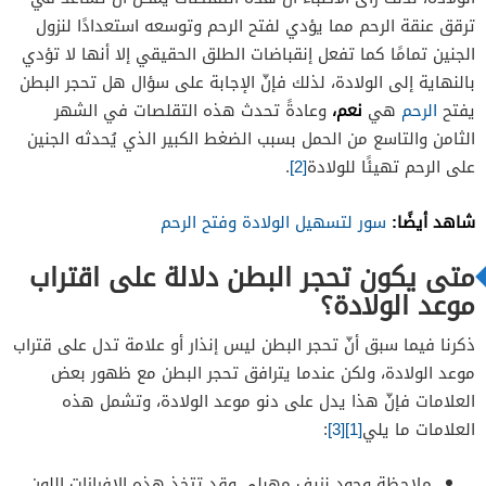
ترقق عنقة الرحم مما يؤدي لفتح الرحم وتوسعه استعدادًا لنزول
الجنين تمامًا كما تفعل إنقباضات الطلق الحقيقي إلا أنها لا تؤدي
بالنهاية إلى الولادة، لذلك فإنّ الإجابة على سؤال هل تحجر البطن
نعم،
يفتح
الرحم
هي
وعادةً تحدث هذه التقلصات في الشهر
الثامن والتاسع من الحمل بسبب الضغط الكبير الذي يُحدثه الجنين
على الرحم تهيئًا للولادة
[2]
.
شاهد أيضًا:
سور لتسهيل الولادة وفتح الرحم
متى يكون تحجر البطن دلالة على اقتراب
موعد الولادة؟
ذكرنا فيما سبق أنّ تحجر البطن ليس إنذار أو علامة تدل على قتراب
موعد الولادة، ولكن عندما يترافق تحجر البطن مع ظهور بعض
العلامات فإنّ هذا يدل على دنو موعد الولادة، وتشمل هذه
العلامات ما يلي
[1]
[3]
:
ملاحظة وجود نزيف مهبلي وقد تتخذ هذه الإفرازات اللون