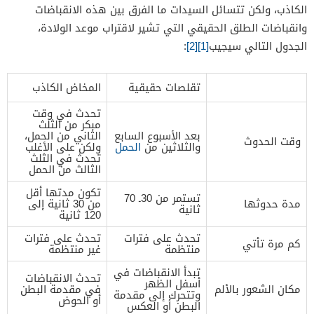
الكاذب، ولكن تتسائل السيدات ما الفرق بين هذه الانقباضات
وانقباضات الطلق الحقيقي التي تشير لاقتراب موعد الولادة،
الجدول التالي سيجيب
[1]
[2]
:
تقلصات حقيقية
المخاض الكاذب
تحدث في وقت
مبكر من الثلث
بعد الأسبوع السابع
الثاني من الحمل،
وقت الحدوث
والثلاثين من
الحمل
ولكن على الأغلب
تحدث في الثلث
الثالث من الحمل
تكون مدتها أقل
تستمر من 30ـ 70
مدة حدوثها
من 30 ثانية إلى
ثانية
120 ثانية
تحدث على فترات
تحدث على فترات
كم مرة تأتي
منتظمة
غير منتظمة
تبدأ الانقباضات في
تحدث الانقباضات
أسفل الظهر
مكان الشعور بالألم
في مقدمة البطن
وتتحرك إلى مقدمة
أو الحوض
البطن أو العكس