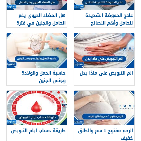
علاج الحموضة الشديدة
هل المضاد الحيوي يضر
للحامل وأهم النصائح
الحامل والجنين في فترة
للسيطرة على حموضة
الحمل
المعدة
الم التبويض على ماذا يدل
حاسبة الحمل والولادة
وجنس الجنين
الرحم مفتوح 1 سم والطلق
طريقة حساب ايام التبويض
خفيف