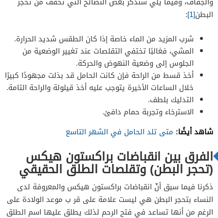
والجفاف، وفيما يلي سنذكر بعض النصائح التي تخفف من تحجر
البطن
[1]
:
شرب المزيد من الماء خاصة إذا كان الطقس شديد الحرارة.
المشي، فغالبًا تختفي التقلصات عند تغيير الوضعية من
الجلوس إلى وضعية النهوض والحركة.
أخذ قسط من الراحة فإن كانت الحامل قد بذلت مجهودًا كبيرًا
خلال الساعات الأخيرة يتوجب عليه أخذ قيلولة والراحة التامة.
التدليك بلطف.
الاسترخاء وتجربة حمام دافئ.
شاهد أيضًا:
متى تلد الحامل في الشهر التاسع
الفرق بين انقباضات براكستون هيكس
(تحجر البطن) وتقلصات الطلق الحقيقي
ذكرنا فيما سبق أنّ انقباضات براكستون هيكس والمعروفة لدى
النساء بتحجر البطن هي ليست علامة على قر ب موعد الولادة على
الرغم من أنها تساعد في فتح الرحم لذلك يطلق عليها اسم الطلق