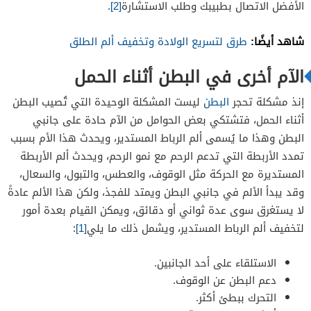
الأفضل الاتصال بطبيبك وطلب الاستشارة
[2]
.
شاهد أيضًا:
طرق لتسريع الولادة وتخفيف ألم الطلق
الآم أخرى في البطن أثناء الحمل
إنذ مشكلة تحجر
البطن
ليست المشكلة الوحيدة التي تُصيب البطن
أثناء الحمل، فتشتكي بعض الحوامل من الآم حادة على جانبي
البطن وهذا ما يُسمى ألم الرباط المستدير، ويحدث هذا الأم بسبب
تمدد الأربطة التي تدعم الرحم مع نمو الرحم، ويحدث ألم الأربطة
المستديرة مع الحركة مثل الوقوف، والعطس، والتبول، والسعال،
وقد يبدأ الألم في جانبي البطن ويمتد للفجذ، ولكن هذا الألم عادةً
لا يستغرق سوى عدة ثواني أو دقائق، ويمكن القيام بعدة أمور
لتخفيف ألم الرباط المستدير، ويشمل ذلك ما يلي
[1]
:
الاستلقاء على أحد الجانبين.
دعم البطن عن الوقوف.
التحرك ببطئ أكثر.