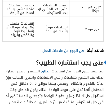
تستمر التقلصات
تتوقف التقلصات
هل تتغير عند
حتى بعد المشي أو
عند المشي أو أخذ
الحركة
بعد الاسترخاء
قسط من الراحة
إنقباضات خفيفة
إنقباضات قوية
ولا تزداد قوتها، أو
مدى قوتها
وتزداد من الوقت
إنها تبدأ قوة
وتنخفض وتيرته
شاهد أيضًا:
هل الجوع من علامات الحمل
متى يجب استشارة الطبيب؟
بينا فيما سبق الفرق بين انقباضات
الطلق
الحقيقي وتحجر البطن،
لذلك عند الشعور بتقلصات راقبي الانقباضات وانظري للساعة فإن
بدأت بالقدوم بانتظام ويفصل بينها حوالي 5 ـ 6 دقائق فمن
المحتمل أنها تدل على موعد الولادة، لذلك يكون قد حان وقت
استقبال جنينك لذا جهزي حقيبة الولادة وتوجهي للمستشفى أما
في حال لم تكوني متأكدة من أنّ ما تمرين به حالة ولادة فمن