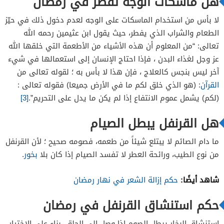
هل ماسكات الوجه تفطر في رمضان
لا بأس من استخدام الماسكات على الوجه لعدم دخول ذلك في حيّز
الطعام والشراب الذي يفطر، حيث يقول ابن عثيمين رحمه الله
تعالى: “من المعلوم أن هذه الأشياء من الأطعمة التي خلقها الله
عز وجل لغذاء البدن ، فإذا احتاج الإنسان إلى استعمالها في شيء
آخر ليس بنجس كالعلاج ، فإن هذا لا بأس به ؛ لقوله تعالى من
القرآن
: (هو الذي خلق لكم ما في الأرض جميعا) فقوله تعالى :
(لكم) يشمل عموم الانتفاع إذا لم يكن ما يدل على التحريم”.
[3]
هل القرنفل يبطل الصيام
ما دام الصائم لا يبتلع شيئاً من طعمه، فصومه صحيح ؛ لأن القرنفل
من نوع الطيب، ورائحة العطر لا تفسد الصيام إذا كان بلا
بخور
.
شاهد أيضًا:
حكم إزالة الشعر في نهار رمضان
حكم استنشاق القرنفل في رمضان
استنشاق البخار يبطل الصوم إذا وصل إلى الحلق، بناء على الاختيار