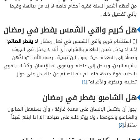
من أعظم أشهر السنة ففيه أحكام خاصة لا بُد من بيانها، وفيما
يأتي تفصيل ذلك.
هل كريم واقي الشمس يفطر في رمضان
لا يفطر الصائم
إنّ استخدام كريم واقي الشمس في نهار رمضان
؛
لأنه لا يدخل ضمن الطعام والشراب، أي أنه لا يدخل في الجوف
وصولًا إلى المعدة، حيث يقول
ابن تيمية
ـ رحمه الله ـ: “
والدُّهن
يشربه البدن، ويدخل إلى داخله، ويتقوى به الإنسان، وكذلك يتقوى
بالطيب قوة جيدة، فلما لم ينه الصائم عن ذلك دل على جواز
تطيبه، وتبخره، وادِّهانه”.
[1]
هل الشامبو يفطر في رمضان
يجوز أن يغتسل الإنسان على معدة فارغة ، وأن يستعمل الصابون
والشامبو ونحوهما ، ولا يؤثر ذلك على صيامه، إلا إذا ابتلع شيئاً
مختاراً.
[2]