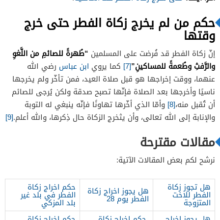
حكم من لم يخرج زكاة الفطر حتى خرج
وقتها
“طُهرةً للصائمِ من اللَّغوِ
إنّ زكاة الفطر قد فُرضت على المسلمين
والرَّفثِ وطُعمةً للمساكينِ”
[7]
كما يروي
ابن عباس
رضي الله
عنهما، ووقت إخراجها هو قبل صلاة العيد، فمن تأخّر ولم يخرجها
ناسيًا وأخرجها بعد الصلاة فإنّها تصبح صدقة ولكن يُرجى للصائم
أن تُقبل منه،
[8]
وأمّا الذي أخّرها تهاونًا فإنّه ينبغي له التوبة
والإنابة إلى الله تعالى، وأن يثخرج الزكاة حال ذِكرها، والله أعلم.
[9]
مقالات مقترحة
نرشح لكم بعض المقالات الآتية:
هل تجوز زكاة
حكم اخراج زكاة
هل يجوز اخراج زكاة
الفطر للاخت
الفطر في بلد غير
الفطر يوم 28
المتزوجة
بلد المزكي
هل يجوز اخراج
حكم اخراج زكاة
حكم اخراج زكاة