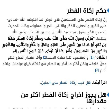
حكم زكاة الفطر
إنّ زكاة الفطر على المسلمين هي فرض قد افترضه الله -تعالى-
على الكبير والصغير، الذكر والأنثى، الحر والمملوك، وذلك للحديث
الصحيح الذي يقول فيه عبد الله بن عمر بن الخطاب رضي الله
“فَرَضَ رَسولُ اللهِ صَلَّى اللهُ عليه وسلَّمَ زَكَاةَ الفِطْرِ صَاعًا
عنهما:
مِن تَمْرٍ، أوْ صَاعًا مِن شَعِيرٍ علَى العَبْدِ والحُرِّ، والذَّكَرِ والأُنْثَى، والصَّغِيرِ
والكَبِيرِ مِنَ المُسْلِمِينَ، وأَمَرَ بهَا أنْ تُؤَدَّى قَبْلَ خُرُوجِ النَّاسِ إلى
الصَّلَاةِ”،
[1]
والمقصود هنا صلاة العيد،
[2]
وأمّا مقدار الصاع فهو
محلّ خلاف، ولكن أكثر ما قُدّر به الصاع هو ثلاثة كيلو غرامات، والله
أعلم.
[3]
اقرأ أيضًا:
هل تجب زكاة الفطر على الجنين
.
هل يجوز اخراج زكاة الفطر اكثر من
مقدارها