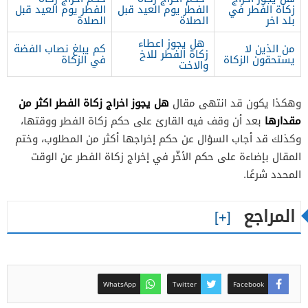
زكاة الفطر في
الفطر يوم العيد قبل
الفطر يوم العيد قبل
بلد اخر
الصلاة
الصلاة
هل يجوز اعطاء
من الذين لا
كم يبلغ نصاب الفضة
زكاة الفطر للاخ
يستحقون الزكاة
في الزكاة
والاخت
هل يجوز اخراج زكاة الفطر اكثر من
وهكذا يكون قد انتهى مقال
مقدارها
بعد أن وقف فيه القارئ على حكم زكاة الفطر ووقتها،
وكذلك قد أجاب السؤال عن حكم إخراجها أكثر من المطلوب، وختم
المقال بإضاءة على حكم الأخّر في إخراج زكاة الفطر عن الوقت
المحدد شرعًا.
المراجع
WhatsApp
Twitter
Facebook