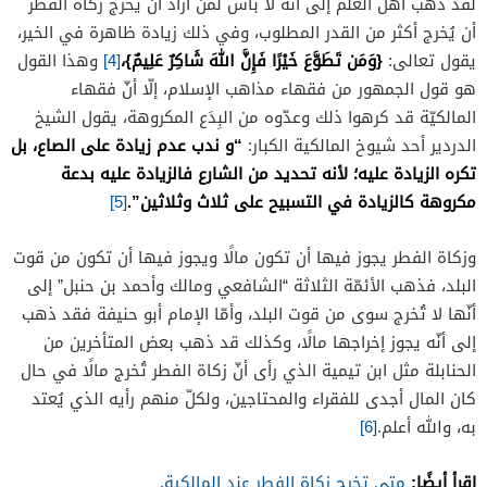
لقد ذهب أهل العلم إلى أنّه لا بأس لمن أراد أن يخرج زكاة الفطر
أن يُخرج أكثر من القدر المطلوب، وفي ذلك زيادة ظاهرة في الخير،
{وَمَن تَطَوَّعَ خَيْرًا فَإِنَّ اللهَ شَاكِرٌ عَلِيمٌ}،
يقول تعالى:
[4]
وهذا القول
هو قول الجمهور من فقهاء مذاهب الإسلام، إلّا أنّ فقهاء
المالكيّة قد كرهوا ذلك وعدّوه من البِدَع المكروهة، يقول الشيخ
“و ندب عدم زيادة على الصاع، بل
الدردير أحد شيوخ المالكية الكبار:
تكره الزيادة عليه؛ لأنه تحديد من الشارع فالزيادة عليه بدعة
مكروهة كالزيادة في التسبيح على ثلاث وثلاثين”.
[5]
وزكاة الفطر يجوز فيها أن تكون مالًا ويجوز فيها أن تكون من قوت
البلد، فذهب الأئمّة الثلاثة “الشافعي ومالك وأحمد بن حنبل” إلى
أنّها لا تُخرج سوى من قوت البلد، وأمّا الإمام أبو حنيفة فقد ذهب
إلى أنّه يجوز إخراجها مالًا، وكذلك قد ذهب بعض المتأخرين من
الحنابلة مثل ابن تيمية الذي رأى أنّ زكاة الفطر تُخرج مالًا في حال
كان المال أجدى للفقراء والمحتاجين، ولكلّ منهم رأيه الذي يُعتد
به، والله أعلم.
[6]
اقرأ أيضًا:
متى تخرج زكاة الفطر عند المالكية
.