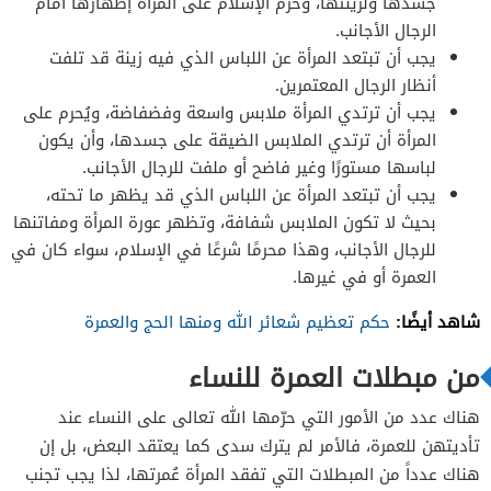
جسدها ولزينتها، وحرّم الإسلام على المرأة إظهارها أمام
الرجال الأجانب.
يجب أن تبتعد المرأة عن اللباس الذي فيه زينة قد تلفت
أنظار الرجال المعتمرين.
يجب أن ترتدي المرأة ملابس واسعة وفضفاضة، ويُحرم على
المرأة أن ترتدي الملابس الضيقة على جسدها، وأن يكون
لباسها مستورًا وغير فاضح أو ملفت للرجال الأجانب.
يجب أن تبتعد المرأة عن اللباس الذي قد يظهر ما تحته،
بحيث لا تكون الملابس شفافة، وتظهر عورة المرأة ومفاتنها
للرجال الأجانب، وهذا محرمًا شرعًا في الإسلام، سواء كان في
العمرة أو في غيرها.
شاهد أيضًا:
حكم تعظيم شعائر الله ومنها الحج والعمرة
من مبطلات العمرة للنساء
هناك عدد من الأمور التي حرّمها الله تعالى على النساء عند
تأديتهن للعمرة، فالأمر لم يترك سدى كما يعتقد البعض، بل إن
هناك عدداً من المبطلات التي تفقد المرأة عُمرتها، لذا يجب تجنب