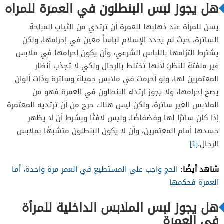
هل يجوز لبس البنطلون في العمرة للمراه
يسن للمرأة عند ذهابها للعمرة أن ترتدي من الثياب المباحة
الساترة، حيث لم يحدد الإسلام لباساً معين في إحرامها، ولكن
يشترط التزامها باللباس الشرعي، وأن يكون إحرامها في ملابس
غير ملفتة للنظر؛ لأنها تختلط بالرجال ولكي لا تجذب أنظار
المعتمرين لها، ولو أحرمت في ملابس جميلة وساترة وذات ألوان
يصح إحرامها، ولا يجوز ارتداء البنطلون في العمرة فهو من
الملابس الغير ساترة، ولكن ليس هناك حرج من أن ترتديه المعتمرة
إذا كان ساترًا لها وفضفاضًا، وليس لافتًا وبشرط أن لا يظهر
جسدها أمام المعتمرين، وأن لا يكون البنطلون متشبهًا بملابس
الرجال.
[1]
شاهد أيضًا:
الحج واجب على المستطيع في العمر مرة واحدة، أما
العمرة فحكمها
هل يجوز لبس الملابس الداخلية للمرأة
في العمرة