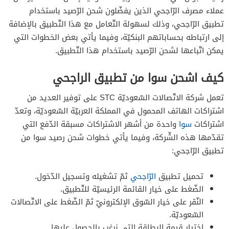
عملاء مصرف الرّاجحي الذين يفضّلون شحن الرّصيد باستخدام
تطبيق الرّاجحي، وذلك لسهولة التّعامل مع هذا التّطبيق بالإضافة
إلى ارتباطه بحساباتهم البنكيّة، وفيما يأتي بعض الخطوات التي
يمكن اتّباعها لشحن الرّصيد باستخدام هذا التّطبيق.
كيف اشحن سوا من تطبيق الراجحي
تعمل شركة الاتّصالات السّعوديّة STC على توفير العديد من
اشتراكات الهاتف المحمول في المملكة العربيّة السّعوديّة، وتعدّ
اشتراكات
سوا
واحدة من أشهر الاشتراكات مسبقة الدّفع التي
تقدّمها هذه الشّركة، وفيما يأتي خطوات شحن رصيد سوا من
تطبيق الرّاجحي:
تحميل تطبيق
الرّاجحي
ثمّ تشغيله وتسجيل الدّخول.
الضّغط على خيار القائمة الرئيسيّة للتّطبيق.
النّقر على خيار السّوق الإلكترونيّ ثمّ الضّغط على الاتّصالات
السّعوديّة.
اختيار قيمة البطاقة التي نرغب بالحصول عليها.