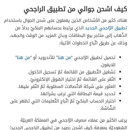
كيف اشحن جوالي من تطبيق الراجحي
هناك كثير من الأشخاص الذين يعملون على شحن الجوال باستخدام
تطبيق الرّاجحي الجديد
الذي يرتبط بحسابهم البنكيّ بدلاً من
الذّهاب إلى متاجر بيع البطاقات وبذل المزيد من الوقت والجهد،
وذلك عن طريق اتّباع الخطوات الآتية:
تحميل تطبيق الرّاجحي “
من هنا
” للأندرويد أو “
من هنا
”
للايفون.
تشغيل التّطبيق من القائمة ثمّ تسجيل الدّخول.
النّقر على القائمة ثمّ اختيار السّوق الإلكترونيّ.
العثور على شركة الاتّصالات المطلوبة ثمّ النّقر عليها.
تحديد قيمة البطاقة التي نرغب بشرائها.
اختيار الحساب البنكيّ ثمّ اتّباع التّعليمات التي تظهر على
الشّاشة.
يرغب الكثير من عملاء مصرف الرّاجحي في المملكة العربيّة
السّعوديّة بمعرفة كيف اشحن رصيد من تطبيق الراجحي الجديد؛