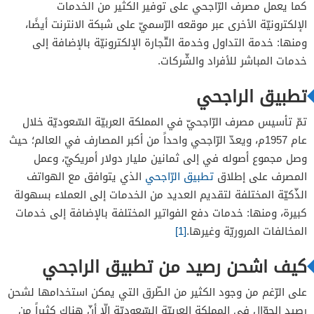
كما يعمل مصرف الرّاجحي على توفير الكثير من الخدمات
كيف اشحن جوالي من تطبيق الراجحي
الإلكترونيّة الأخرى عبر موقعه الرّسميّ على شبكة الانترنت أيضًا،
ومنها: خدمة التداول وخدمة التّجارة الإلكترونيّة بالإضافة إلى
خدمات المباشر للأفراد والشّركات.
تطبيق الراجحي
تمّ تأسيس مصرف الرّاجحيّ في المملكة العربيّة السّعوديّة خلال
عام 1957م، ويعدّ الرّاجحي واحداً من أكبر المصارف في العالم؛ حيث
وصل مجموع أصوله في إلى ثمانين مليار دولار أمريكيّ، وعمل
المصرف على إطلاق
تطبيق الرّاجحي
الذي يتوافق مع الهواتف
الذّكيّة المختلفة لتقديم العديد من الخدمات إلى العملاء بسهولة
كبيرة، ومنها: خدمات دفع الفواتير المختلفة بالإضافة إلى خدمات
المخالفات المروريّة وغيرها.
[1]
كيف اشحن رصيد من تطبيق الراجحي
على الرّغم من وجود الكثير من الطّرق التي يمكن استخدامها لشحن
رصيد الجوّال في المملكة العربيّة السّعوديّة إلّا أنّ هناك كثيراً من