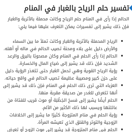
تفسير حلم الرياح بالغبار في المنام
الحالم إذا رأى في المنام حلم الرياح وكانت محملة بالأتربة والغبار
فإن ذلك يشير إلى تفسيرات يمكن التعرف عليها فيما يلي:
الرياح المحملة بالأتربة والغبار وكانت تملأ ما بين السماء
والأرض دليل على بلاء ومحنة تصيب الحالم في ماله أو أهله.
الحالم إذا رأى الحلم في المنام وكان مصحوبًا بالبرق والرعد
الشديد فإن ذلك قد يشير إلى ضياع المال والخسارة.
رؤية الرياح القوية وهي تحمل الغبار حتى تتعذر الرؤية دليل
على حزن كبير ومصيبة عظيمة تصيب الحالم في واقع حياته.
العزباء التي ترى ذلك الحلم في المنام فإن ذلك قد يشير إلى
أنها تتعرض للغدر من صديقة مقربة منها.
الحلم أيضًا يشير إلى فسخ الخِطْبَة أو موت قريب للفتاة من
عائلتها ويسبب لها ذلك الكثير من الألم.
رؤية الحلم في منام المتزوجة كثيرًا ما يشير إلى الخلافات
الزوجية والتوتر والقلق الذي تعيشه المرأة.
الحلم في منام المتزوجة قد يشير إلى موت الزوج أو تعرض