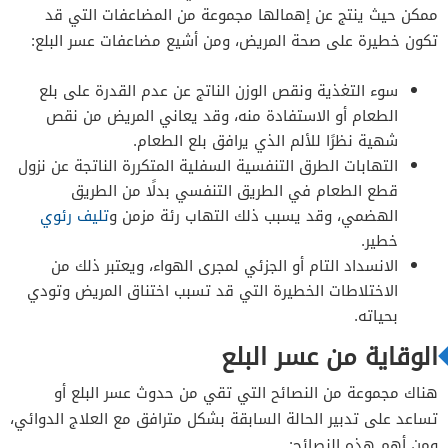
ممكن حيث ينتج عن إهمالها مجموعة من المضاعفات التي قد
تكون خطيرة على صحة المريض، ومن أشيع مضاعفات عسر البلع:
سوء التغذية ونقص الوزن الناتج عن عدم القدرة على بلع
الطعام أو الاستفادة منه، وقد يعاني المريض من نقص
شهية نظرًا للألم الذي يرافق بلع الطعام.
التهابات الطرق التنفسية السفلية المتكررة الناتجة عن نزول
قطع الطعام في الطريق التنفسي بدلًا من الطريق
الهضمي، وقد يسبب ذلك التهاب رئة مزمن و
تليف رئوي
خطير.
الانسداد التام أو الجزئي لمجرى الهواء، ويعتبر ذلك من
الاختلاطات الخطيرة التي قد تسبب اختناق المريض وتودي
بحياته.
الوقاية من عسر البلع
هناك مجموعة من النصائح التي تقي من حدوث عسر البلع أو
تساعد على تدبير الحالة السابقة بشكل مترافق مع العلاج الدوائي،
ومن أهم هذه النصائح: