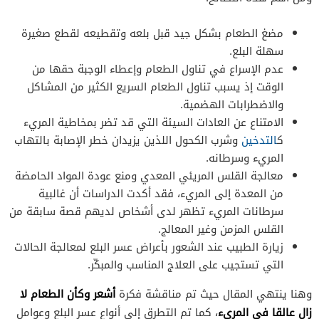
مضغ الطعام بشكل جيد قبل بلعه وتقطيعه لقطع صغيرة
سهلة البلع.
عدم الإسراع في تناول الطعام وإعطاء الوجبة حقها من
الوقت إذ يسبب تناول الطعام السريع الكثير من المشاكل
والاضطرابات الهضمية.
الامتناع عن العادات السيئة التي قد تضر بمخاطية المريء
ك
التدخين
وشرب الكحول اللذين يزيدان خطر الإصابة بالتهاب
المريء وسرطانه.
معالجة القلس المريئي المعدي ومنع عودة المواد الحامضة
من المعدة إلى المريء، فقد أكدت الدراسات أن غالبية
سرطانات المريء تظهر لدى أشخاص لديهم قصة سابقة من
القلس المزمن وغير المعالج.
زيارة الطبيب عند الشعور بأعراض عسر البلع لمعالجة الحالات
التي تستجيب على العلاج المناسب والمبكّر.
أشعر وكأن الطعام لا
وهنا ينتهي المقال حيث تم مناقشة فكرة
زال عالقا في المريء
، كما تم التطرق إلى أنواع عسر البلع وعوامل