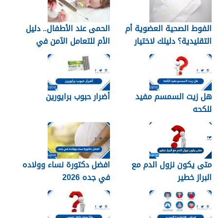
الفوط الصحية العضوية أم
الحمى عند الأطفال.. دليل
التقليدية؟ دليلك لاختيار
الأم للتعامل الآمن في
النوع الأنسب لبشرتك
المنزل
هل زيت السمسم مفيد
أضرار حبوب برايورين
للكحه
متى يكون نزول الدم مع
افضل دكتورة نساء وولاده
البراز خطير
في جده 2026