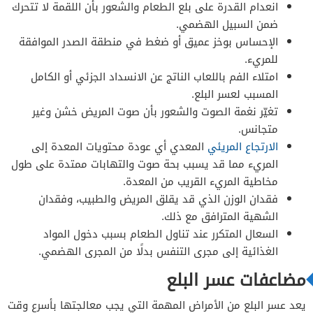
انعدام القدرة على بلع الطعام والشعور بأن اللقمة لا تتحرك
ضمن السبيل الهضمي.
الإحساس بوخز عميق أو ضغط في منطقة الصدر الموافقة
للمريء.
امتلاء الفم باللعاب الناتج عن الانسداد الجزئي أو الكامل
المسبب لعسر البلع.
تغيّر نغمة الصوت والشعور بأن صوت المريض خشن وغير
متجانس.
الارتجاع المريئي
المعدي أي عودة محتويات المعدة إلى
المريء مما قد يسبب بحة صوت والتهابات ممتدة على طول
مخاطية المريء القريب من المعدة.
فقدان الوزن الذي قد يقلق المريض والطبيب، وفقدان
الشهية المترافق مع ذلك.
السعال المتكرر عند تناول الطعام بسبب دخول المواد
الغذائية إلى مجرى التنفس بدلًا من المجرى الهضمي.
مضاعفات عسر البلع
يعد عسر البلع من الأمراض المهمة التي يجب معالجتها بأسرع وقت