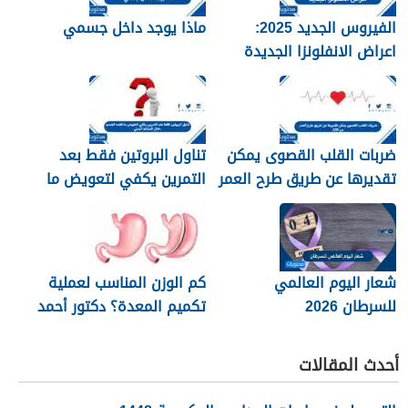
الفيروس الجديد 2025:
ماذا يوجد داخل جسمي
اعراض الانفلونزا الجديدة
وطرق العلاج
ضربات القلب القصوى يمكن
تناول البروتين فقط بعد
تقديرها عن طريق طرح العمر
التمرين يكفي لتعويض ما
من 220
فقده الجسم خلال النشاط
البدني
شعار اليوم العالمي
كم الوزن المناسب لعملية
للسرطان 2026
تكميم المعدة؟ دكتور أحمد
المصري استشاري جراحات
السمنة في مصر
أحدث المقالات