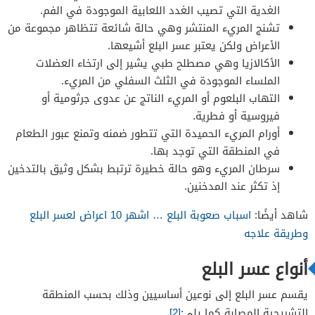
الغدية التي تصيب الغدد اللعابية الموجودة في الفم.
تشنج المريء المنتشر وهي حالة شائعة تتظاهر مجموعة من
الأعراض ولكن يعتبر عسر البلع أشيعها.
الأكالازيا وهي مصطلح طبي يشير إلى ارتخاء العضلات
الملساء الموجودة في الثلث السفلي من المريء.
التهاب البلعوم أو المريء الناتج عن عدوى جرثومية أو
فيروسية أو فطرية.
أورام المريء الحميدة التي تتطور ضمنه وتمنع عبور الطعام
في المنطقة التي توجد بها.
سرطان المريء وهو حالة خطيرة ترتبط بشكل وثيق بالتدخين
إذ تكثر عند المدخنين.
شاهد أيضًا:
اسباب صعوبة البلع … اشهر 10 اعراض لعسر البلع
وطريقة علاجه
أنواع عسر البلع
يقسم عسر البلع إلى نوعين أساسيين وذلك بحسب المنطقة
التشريحية المصابة كما يلي:
[2]