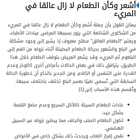
أشعر وكأن الطعام لا زال عالقا في
المريء
يمكن القول بأن جملة أشعر وكأن الطعام لا زال عالقا في المريء
من الشكاوى الشائعة التي يزور بسببها المرضى عيادات الأطباء،
ويعتبر “الطعام العالق” مطلح معروف إذ يشير إلى وجود مشكلة
في البلع والشعور بحركة الطعام البطيئة أثناء نزوله من الفم إلى
البلعوم ثم المريء، وقد يشعر المريض بتوقف الطعام خلال هذا
الطريق، يترافق ذلك في بعض الحالات بأعراض أخرى كالوخز وعدم
القدرة على التنفس أو الكلام، ومن الجدير بالذكر أن خطورة الحالة
السابقة التي تُسمى طبيًا بعسر البلع تختلف باختلاف سببها،
وتُقسم هذه الأسباب إلى:
[1]
عادات الطعام السيئة كالأكل السريع وعدم مضغ اللقمة
بشكل جيد.
تناول الطعام الصلب والجاف مما يبطئ نزوله عبر السبيل
الهضمي.
نقص إفراز اللعاب ويحدث ذلك بشكل خاص في الأمراض