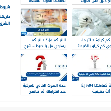
اح دليل على حدوث
تطلقها المواد المشعة
شروط ال
ل كيميائي.
الشروط
اللتر كم كيلو؟ 1 لتر ماء
اللتر كم مل؟ 1 لتر كم
ي كم كيلو بالضبط؟
يساوي مل بالضبط – شرح
مبسّط وواضح
رافعة كفاءتها 94% إذا
حدة الصوت العالي للمركبة
لة حقيقية
عند اقترابها، ثم تناقص
حدة الصوت عند ابتعادها،
مثال