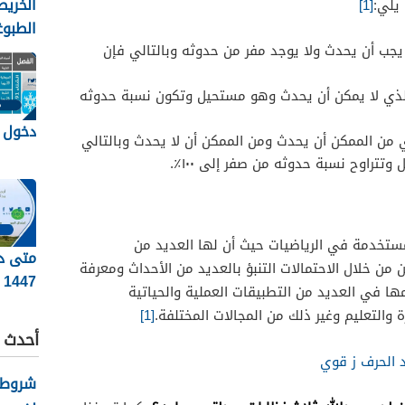
الخريط
 يلي:
[1]
الطبو
رسم ت
يجب أن يحدث ولا يوجد مفر من حدوثه وبالتالي فإن
وتفصي
لذي لا يمكن أن يحدث وهو مستحيل وتكون نسبة حدوثه
محدود
الأرض
دخول ال
 من الممكن أن يحدث ومن الممكن أن لا يحدث وبالتالي
تتراوح نسبة حدوثه من صفر إلى ١٠٠٪.
لمستخدمة في الرياضيات حيث أن لها العديد من
متى د
 من خلال الاحتمالات التنبؤ بالعديد من الأحداث ومعرفة
1447
ا في العديد من التطبيقات العملية والحياتية
ة والتعليم وغير ذلك من المجالات المختلفة.
[1]
أحدث ا
 الحرف ز قوي
شروط ك