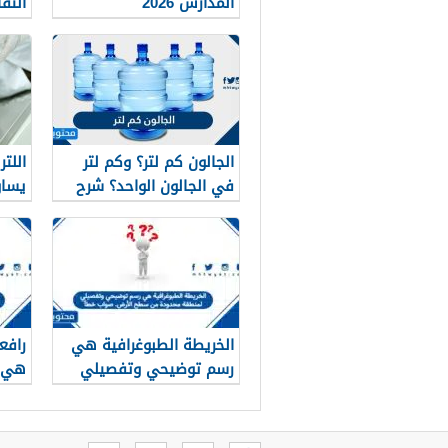
المدارس 2026
التف
تفاع
الجالون كم لتر؟ وكم لتر
في الجالون الواحد؟ شرح
يساو
مبسط
الخريطة الطبوغرافية هي
رسم توضيحي وتفصيلي
هي أ
لمنطقة محدودة من سطح
الأرض. صواب خطأ