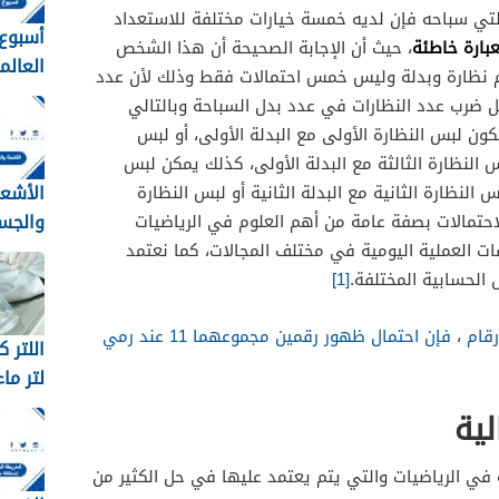
دلتي سباحه فإن لديه خمسة خيارات مختلفة للاستعداد
أسبوع 
عبارة خاطئة
، حيث أن الإجابة الصحيحة أن هذا الشخص
العال
م نظارة وبدلة وليس خمس احتمالات فقط وذلك لأن عدد
المدارس 
 ضرب عدد النظارات في عدد بدل السباحة وبالتالي
كون لبس النظارة الأولى مع البدلة الأولى، أو لبس
بس النظارة الثالثة مع البدلة الأولى، كذلك يمكن لبس
الأشع
بس النظارة الثانية مع البدلة الثانية أو لبس النظارة
والجس
م الاحتمالات بصفة عامة من أهم العلوم في الرياضيات
تطلقها
ت العملية اليومية في مختلف المجالات، كما نعتمد
المشع
 الحسابية المختلفة.
[1]
إذا كان مع جميل مكعبا أرقام ، فإن احتمال ظهور رقمين مجموعهما 11 عند رمي
لتر ما
كيلو ب
لية
ة في الرياضيات والتي يتم يعتمد عليها في حل الكثير من