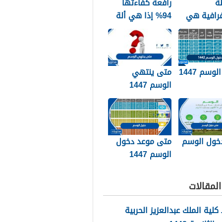
ة
رافعة كفاءتها
غرافية هي
94% إذا هي ألة
وضيحي
حقيقية
لي لمنطقة
ة من سطح
. صواب خطأ
وسم 1447
متى ينتهي
الوسم 1447
الزعاق
خول الوسم
متى موعد دخول
الوسم 1447
لمقالات
لية الملك عبدالعزيز الحربية