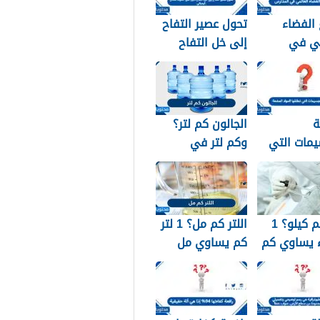
الفضاء
تحول عصير التفاح
مي في
إلى خل التفاح
2026
دليل على حدوث
تفاعل كيميائي.
ة
الجالون كم لتر؟
يمات التي
وكم لتر في
 المواد
الجالون الواحد؟
ة
شرح مبسط
اللتر كم كيلو؟ 1
اللتر كم مل؟ 1 لتر
ء يساوي كم
كم يساوي مل
الضبط؟
بالضبط – شرح
مبسّط وواضح