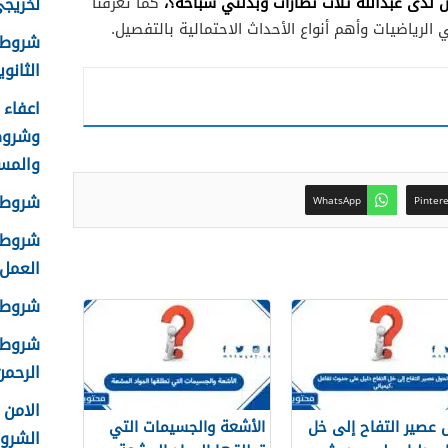
ن لدى عبدالله ثلاث نظارات وبدلتي سباحه؟،
لخريجي ا
كما تعرفنا
الرياضيات وأهم أنواع الأحداث الاحتمالية بالتفصيل.
شروط 
الثانوية 8
وشروط
والمس
شروط ا
WhatsApp
Pinter
شروط ا
العمل 448
شروط ق
شروط ا
الرحمن 
 عصير التفاح إلى خل
الأشعة والجسيمات التي
الشرو