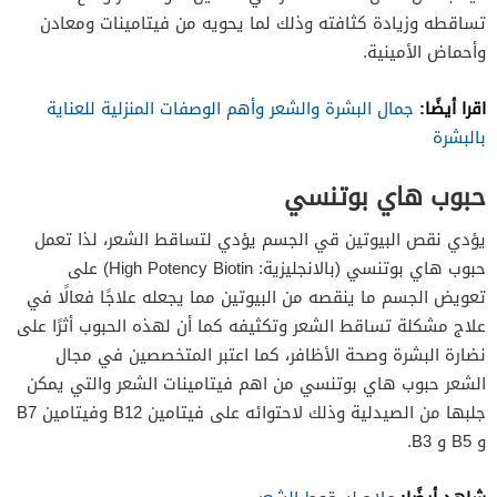
تساقطه وزيادة كثافته وذلك لما يحويه من فيتامينات ومعادن
وأحماض الأمينية.
اقرا أيضًا:
جمال البشرة والشعر وأهم الوصفات المنزلية للعناية
بالبشرة
حبوب هاي بوتنسي
يؤدي نقص البيوتين قي الجسم يؤدي لتساقط الشعر، لذا تعمل
حبوب هاي بوتنسي (بالانجليزية: High Potency Biotin) على
تعويض الجسم ما ينقصه من البيوتين مما يجعله علاجًا فعالًا في
علاج مشكلة تساقط الشعر وتكثيفه كما أن لهذه الحبوب أثرًا على
نضارة البشرة وصحة الأظافر، كما اعتبر المتخصصين في مجال
الشعر حبوب هاي بوتنسي من اهم فيتامينات الشعر والتي يمكن
جلبها من الصيدلية وذلك لاحتوائه على فيتامين B12 وفيتامين B7
و B5 و B3.