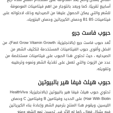
أسابيع تقريبًا، كما ويعد بانتوجار من اهم فيتامينات الموصوفة
للشعر والتي يمكن الحصول عليها من الصيدليه وذلك لاحتوائه على
فيتامينات B1 B5 وحمض الكيرياتين وحمض البنزويك.
حبوب فاست جرو
تُعد حبوب فاست جرو (بالانجليزية: Fast Grow Vitamin Growth)، من
افضل وأقوى حبوب الفيتامينات المستخدمة لتكثيف الشعر من
الصيدليه ، حيث تحتوي هذا الحبوب على فيتامينات مستخلصة من
عدد من الزيوت والتي تعمل على تغذية الشعر ونموه وترطيبه
وتقويته.
حبوب هيلث فيفا هير بالبيوتين
تحتوي حبوب هيلث فيفا هير بالبيوتين (بالانجليزية: HealthViva
Hair With Biotin) على الحديد وفيتامين B وفيتامين C وحمض
الليسين، ويقوم هذا المنتج بترميم الشعر وإعادة بناء الكيرياتين
فيه بشكل فعال، كما له الأثر في تحسين نمو الشعر ومنع