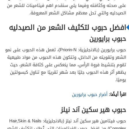
حبوب الكولاجين
على صحته وكثافته وفيما يلي سنقدم اهم فيتامينات للشعر من
الصيدليه والتي تحل معظم مشاكل الشعر المعروفة.
حبوب فيتامين بانتوجار
افضل حبوب لتكثيف الشعر من الصيدليه
حبوب فاست جرو
حبوب برايورين
حبوب هيلث فيفا هير بالبيوتين
حبوب برايورين (بالانجليزية: Priorin-N)، تعمل هذه الحبوب على نمو
حبوب هاي بوتنسي
الشعر وتقويته من الداخل، وتتكون هذه الحبوب من مواد طبيعية
تقوم بتنشيط فروة الرأس، مما ينعكس على كثافة الشعر، حيث
يظهر أثر هذه الحبوب جليًا بعد شهر تقريبًا مع تناول كبسولتين
يوميًا.
اقرأ أيضًا:
أضرار حبوب برايورين
حبوب هير سكين آند نيلز
حبوب فيتامين هير سكين آند نيلز (بالانجليزية: Hair,Skin & Nails
Complex) من افضل حبوب الفيتامينات التي تُطلب لتكثيف الشعر