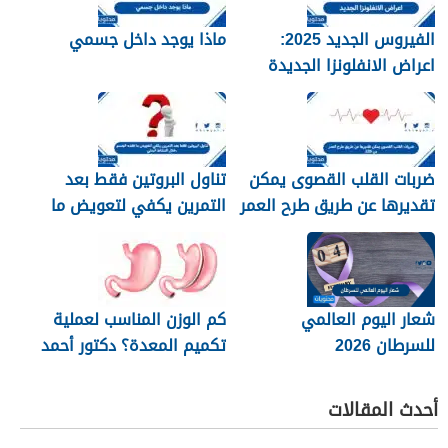
الفيروس الجديد 2025:
ماذا يوجد داخل جسمي
اعراض الانفلونزا الجديدة
وطرق العلاج
ضربات القلب القصوى يمكن
تناول البروتين فقط بعد
تقديرها عن طريق طرح العمر
التمرين يكفي لتعويض ما
من 220
فقده الجسم خلال النشاط
البدني
شعار اليوم العالمي
كم الوزن المناسب لعملية
للسرطان 2026
تكميم المعدة؟ دكتور أحمد
المصري استشاري جراحات
السمنة في مصر
أحدث المقالات