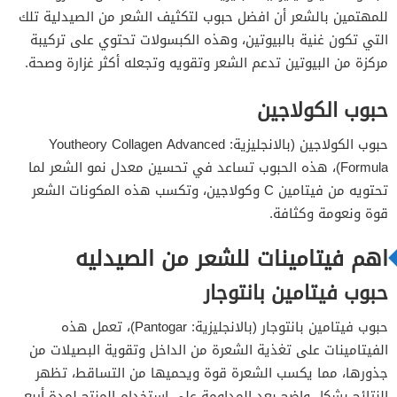
للمهتمين بالشعر أن افضل حبوب لتكثيف الشعر من الصيدلية تلك
التي تكون غنية بالبيوتين، وهذه الكبسولات تحتوي على تركيبة
مركزة من البيوتين تدعم الشعر وتقويه وتجعله أكثر غزارة وصحة.
حبوب الكولاجين
حبوب الكولاجين (بالانجليزية: Youtheory Collagen Advanced
Formula)، هذه الحبوب تساعد في تحسين معدل نمو الشعر لما
تحتويه من فيتامين C وكولاجين، وتكسب هذه المكونات الشعر
قوة ونعومة وكثافة.
اهم فيتامينات للشعر من الصيدليه
حبوب فيتامين بانتوجار
حبوب فيتامين بانتوجار (بالانجليزية: Pantogar)، تعمل هذه
الفيتامينات على تغذية الشعرة من الداخل وتقوية البصيلات من
جذورها، مما يكسب الشعرة قوة ويحميها من التساقط، تظهر
النتائج بشكل واضح بعد المداومة على استخدام المنتج لمدة أربع