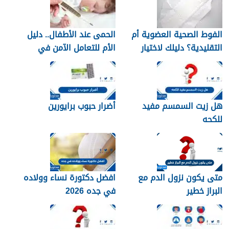
الفوط الصحية العضوية أم
الحمى عند الأطفال.. دليل
التقليدية؟ دليلك لاختيار
الأم للتعامل الآمن في
النوع الأنسب لبشرتك
المنزل
هل زيت السمسم مفيد
أضرار حبوب برايورين
للكحه
متى يكون نزول الدم مع
افضل دكتورة نساء وولاده
البراز خطير
في جده 2026