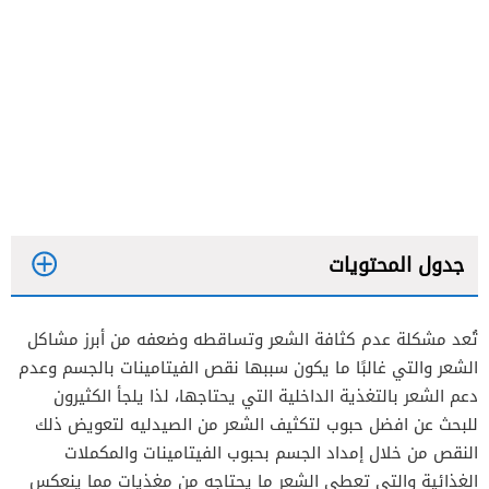
جدول المحتويات
تُعد مشكلة عدم كثافة الشعر وتساقطه وضعفه من أبرز مشاكل
حبوب برايورين
الشعر والتي غالبًا ما يكون سببها نقص الفيتامينات بالجسم وعدم
حبوب هير سكين آند نيلز
دعم الشعر بالتغذية الداخلية التي يحتاجها، لذا يلجأ الكثيرون
للبحث عن افضل حبوب لتكثيف الشعر من الصيدليه لتعويض ذلك
أقراص فيفيسكال
النقص من خلال إمداد الجسم بحبوب الفيتامينات والمكملات
كبسولات فيتوفينير
الغذائية والتي تعطي الشعر ما يحتاجه من مغذيات مما ينعكس