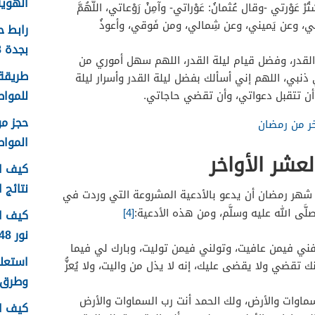
الهوية 1448 الرابط وا
ُرْ عَوْرتي -وقال عُثمانُ: عَوْراتي- وآمِنْ رَوْعاتي، اللَّهُمَّ
خَلْفي، وعن يَميني، وعن شِمالي، ومن فَوقي، وأعوذُ
رابط 
بجدة 1448
 القدر، وفضل قيام ليلة القدر، اللهم سهل أموري من
طريقة 
 ذنبي، اللهم إني أسألك بفضل ليلة القدر وأسرار ليلة
للمواطن
ك أن تتقبل دعواتي، وأن تقضي حاجاتي.
خر من رمضان
الموا
عشر الأواخر
كيف اع
نتائج اخ
 شهر رمضان أن يدعو بالأدعية المشروعة التي وردت في
لَّى الله عليه وسلَّم، ومن هذه الأدعية:
[4]
كيف ا
نور 1448
ي فيمن عافيت، وتولني فيمن توليت، وبارك لي فيما
 تقضي ولا يقضى عليك، إنه لا يذل من واليت، ولا يُعزُّ
وطرق 
لسماوات والأرض، ولك الحمد أنت رب السماوات والأرض
كيف ا