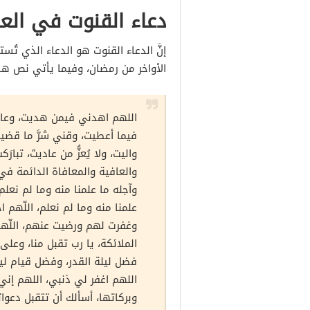
دعاء القنوت في العش
إنَّ الدعاء القنوت هو الدعاء الذي تُ
الأواخر من رمضان، وفيما يأتي نص هذا
اللهم
اهدني فيمن هديت، وعاف
فيما أعطيت، وقني شرَّ ما قضي
واليت، ولا يُعزُّ من عاديتَ، تبارَكت
والعافية والمعافاة الدائمة في ا
وآجله ما علمنا منه وما لم نعلم،
علمنا منه وما لم نعلم، اللّهم 
وغفرت لهم ورضيت عنهم، اللّهم
الملائكة، يا رب تقبل منا، وعلى ط
فضل ليلة القدر، وفضل قيام ليل
اللهم اغفر لي ذنبي، اللهم إني 
وبركاتها، أسألك أن تتقبل دعو