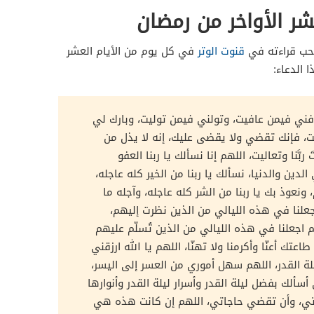
ر الأواخر من رمضان
ستحب قراءته في
قنوت الوتر
في كل يوم من الأيام العشر
 الدعاء:
ني فيمن عافيت، وتولني فيمن توليت، وبارك لي
ت، فإنك تقضي ولا يقضى عليك، إنه لا يذل من
َ ربَّنا وتعاليت،
اللهم إنا نسألك يا ربنا العفو
لدين والدنيا، نسألك يا ربنا من الخير كله عاجله،
 ونعوذ بك يا ربنا من الشر كله عاجله، وآجله ما
اجعلنا في هذه الليالي من الذين نظرت إليهم،
 اجعلنا في هذه الليالي من الذين تُسلّم عليهم
اعتك أعنّا وأكرمنا ولا تهنّا، اللهم يا الله ارزقني
ة القدر، اللهم سهل أموري من العسر إلى اليسر،
أسألك بفضل ليلة القدر وأسرار ليلة القدر وأنوارها
اتي، وأن تقضي حاجاتي، اللهم إن كانت هذه هي