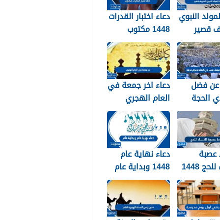
لمولد النبوي
دعاء اختبار القدرات
ف قصير
1448 مكتوب
عن فضل
دعاء اخر جمعة في
ي الحجة
العام الهجري
ويوم عرفة 1448 /
1447 ودخول العام
الجديد 1448
عصبة
دعاء نهاية عام
لحج 1448
1448 وبداية عام
1449