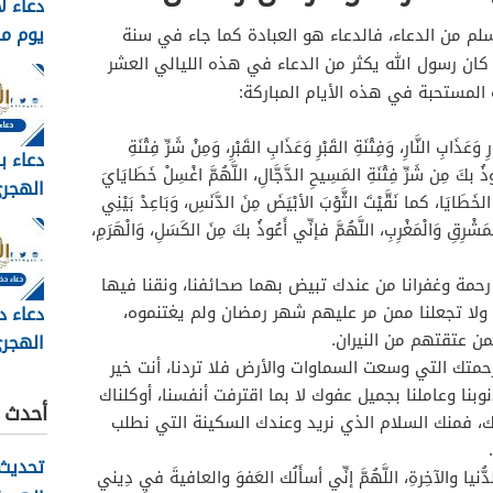
دعاء ل
يوم م
سلم من الدعاء، فالدعاء هو العبادة كما جاء في سنة
وبالصور 6
د كان رسول الله يكثر من الدعاء في هذه الليالي العشر
 المستحبة في هذه الأيام المباركة:
وَعَذَابِ النَّارِ، وَفِتْنَةِ القَبْرِ وَعَذَابِ القَبْرِ، وَمِنْ شَرِّ فِتْنَةِ
دعاء ب
ُوذُ بكَ مِن شَرِّ فِتْنَةِ المَسِيحِ الدَّجَّالِ، اللَّهُمَّ اغْسِلْ خَطَايَايَ
ِنَ الخَطَايَا، كما نَقَّيْتَ الثَّوْبَ الأبْيَضَ مِنَ الدَّنَسِ، وَبَاعِدْ بَيْنِي
مكتوب 
ْرِقِ وَالْمَغْرِبِ، اللَّهُمَّ فإنِّي أَعُوذُ بكَ مِنَ الكَسَلِ، وَالْهَرَمِ،
2026
حمة وغفرانا من عندك تبيض بهما صحائفنا، ونقنا فيها
دعاء د
 ولا تجعلنا ممن مر عليهم شهر رمضان ولم يغتنموه،
ممن عتقتهم من النيران.
الهجري
 رحمتك التي وسعت السماوات والأرض فلا تردنا، أنت خير
1448
بنا وعاملنا بجميل عفوك لا بما اقترفت أنفسنا، أوكلناك
أحدث ا
ك، فمنك السلام الذي نريد وعندك السكينة التي نطلب
تحديث 
دُّنيا والآخِرةِ، اللَّهُمَّ إنِّي أسأَلُك العَفوَ والعافيةَ في دِيني