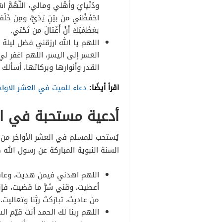
ودُنْيايَ وأهْلي ومالي، اللَّهُمَّ اسْت
احْفَظْني من بيْنِ يَدَيَّ، ومِن 
بعَظَمَتِكَ أنْ أُغْتالَ من تَحْتي.
اللهم يا الله ارزقني فضل ليلة
العسر إلى اليسر، اللهم اغفر لي
القدر وأنوارها وبركاتها، أسأل
اقرأ أيضًا:
دعاء للميت في العشر الاوا
أدعية مستحبة في ال
يُستحب للمسلم في العشر الأواخر من
السنة النبوية المباركة عن رسول الله ص
اللهم
اهدني فيمن هديت، وعافن
أعطيت، وقني شرَّ ما قضيت، فإنك
من عاديتَ، تبارَكتَ ربَّنا وتعاليت.
اللهم ربنا لك الحمد أنت قيّم ا