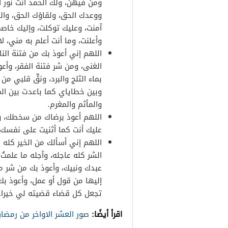
ومن فيهن، ولك الحمد أنت نور 
ووعدك الحق، ولقاؤك الحق، والج
آمنت، وعليك توكلت، وإليك خاصم
وأعلنت، وما أنت أعلم به مني، لا إ
اللهم إني أعوذ بك من فتنة النار
الغنى، ومن شر فتنة الفقر، وأع
بماء الثلج والبرد، ونقِّ قلبي م
وبين خطاياي كما باعدت بين ال
والمأثم والمغرم.
اللهم أعوذ برضاك من سخطك، وب
عليك أنت كما أثنيت على نفسك.
اللهم إني أسألك من الخير كله ع
الشر كله عاجله، وآجله ما علمتُ
عبدك ونبيك، وأعوذ بك من شر ما
إليها من قول أو عمل، وأعوذ بك
تجعل كل قضاء قضيته لي خيرا.
اقرأ أيضًا:
صور العشر الاواخر من رمضا