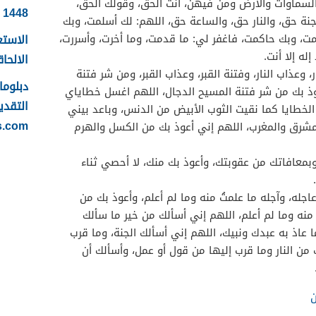
السماوات والأرض ومن فيهن، أنت الحق، وقولك الحق،
1448
نة حق، والنار حق، والساعة حق، اللهم: لك أسلمت، وبك
الاستع
ت، وبك حاكمت، فاغفر لي: ما قدمت، وما أخرت، وأسررت،
له إلا أنت.
الالحاقي 
، وعذاب النار، وفتنة القبر، وعذاب القبر، ومن شر فتنة
وذ بك من شر فتنة المسيح الدجال، اللهم اغسل خطاياي
التقدي
ن الخطايا كما نقيت الثوب الأبيض من الدنس، وباعد بيني
s.com
مشرق والمغرب، اللهم إني أعوذ بك من الكسل والهرم
معافاتك من عقوبتك، وأعوذ بك منك، لا أحصي ثناء
اجله، وآجله ما علمتُ منه وما لم أعلم، وأعوذ بك من
 منه وما لم أعلم، اللهم إني أسألك من خير ما سألك
 عاذ به عبدك ونبيك، اللهم إني أسألك الجنة، وما قرب
 من النار وما قرب إليها من قول أو عمل، وأسألك أن
ن