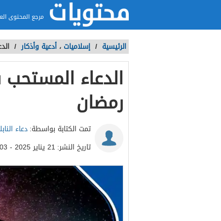
مرجع المحتوى الع
الرئيسية
/
إسلاميات
،
أدعية وأذكار
/
الد
الدعاء المستحب ف
رمضان
تمت الكتابة بواسطة:
دعاء الناب
تاريخ النشر:
21 يناير 2025 - 12:03م