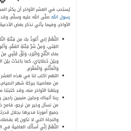
يُستحب في العشر الأواخر أن يكثر الم
رسول الله
صلَّى الله عليه وسلَّم، وق
الأواخر، وفيما يأتي نذكر بعض الأدعية
اللَّهُمَّ إني أَعُوذُ بكَ مِن فِتْنَةِ النَّارِ 
الغِنَى، وَمِنْ شَرِّ فِتْنَةِ الفَقْرِ، وَأَع
بمَاءِ الثَّلْجِ وَالْبَرَدِ، وَنَقِّ قَلْبِي م
وبيْنَ خَطَايَايَ، كما بَاعَدْتَ بيْنَ المَش
وَالْمَأْثَمِ، وَالْمَغْرَمِ.
اللهم اكتب لنا في هذه العشر ر
من معاصينا ببركة شهر الصيام،
وبلغنا الأواخر منه، وقد كتبتنا 
ربنا أتيناك وجلين منيبين راجين
من نسأل وخير من نرجو، فامح ذنو
جميع أمورنا فدبرها بجلال قدرت
والنجاة التي لا تكون إلا بفضلك.
اللَّهُمَّ إنِّي أسأَلُك العافيةَ في ال