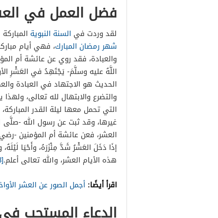
فضل العمل في العشر
لقد وردت في
السنة النبوية
المباركة 
شهر رمضان المبارك
، فهي أيام مباركة،
والعبادة، فقد روي عن عائشة أم المؤمنين
اللَّهُ عليه وسلَّمَ-
يَجْتَهِدُ
في
العَشْرِ
الأو
الحديث هو الاجتهاد في العبادة والعمل
والتضرع والابتهال لله تعالى، ولهذا 
التي تحمل معها ليلة القدر المباركة
غيرها، وقد ثبت عن رسول الله -صلَّى ال
العشر، فعن عائشة أم المؤمنين -رضي الله 
إذَا
دَخَلَ
العَشْرُ
شَدَّ
مِئْزَرَهُ
، وأَحْيَا لَيْلَهُ، 
هذه الأيام العشر، والله تعالى أعلم.
[3]
اقرأ أيضًا:
أجمل الصور عن العشر الأوا
الدعاء المستحب في 