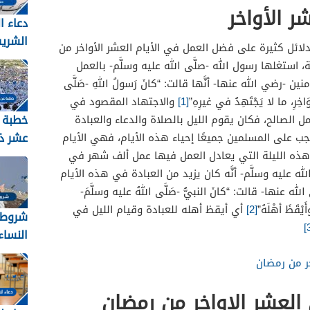
 الأواخر
دعاء ا
الشري
دلائل كثيرة على فضل العمل في الأيام العشر الأواخر من
2026 مكتوب
 استغلها رسول الله -صلَّى الله عليه وسلَّم- بالعمل
 -رضي الله عنها- أنَّها قالت: “كانَ رَسولُ اللهِ -صَلَّى
َاخِرِ
، ما لا
يَجْتَهِدُ
في
غيرِهِ”
[1]
والاجتهاد المقصود في
خطبة 
 الصالح، فكان يقوم الليل بالصلاة والدعاء والعبادة
عشر ذ
يجب على المسلمين جميعًا إحياء هذه الأيام، فهي الأيام
، هذه الليلة التي يعادل العمل فيها عمل ألف شهر في
2026
له عليه وسلَّم- أنَّه كان يزيد من العبادة في هذه الأيام
عنها- قالت: “كانَ النبيُّ -صَلَّى اللهُ عليه وسلَّمَ-
وأَيْقَظَ أهْلَهُ”
[2]
أي أيقظ أهله للعبادة وقيام الليل في
شروط 
النساء ل
خر من رمضان
العشر الاواخر من رمضان