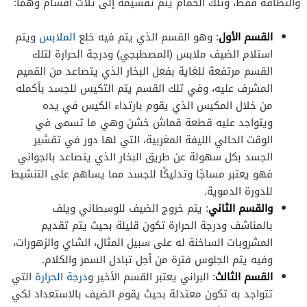
والنظافة فقط، وتلك الحمام يتم تقسيمه إلى ثلاث أقسام وهما:
القسم الأول
: وهو القسم الذي يتم فيه خلع
الملابس
ويتم
استلام الضيف ملابس (المصطبجي) ودرجة الحرارة لتلك
القسم مرتفعة للغاية بفعل البخار الذي يتصاعد من القميم
المشرف عليه، وفي تلك القسم يتم التكيس للجسد بأكمله
من خلال المكيس الذي يقوم بارتداء الكيس في يده
ويتواجد عليه قطعة قماش خشن وهي ما تسمى في
الوقت الحالي الليفة المغربية، التي لها دور في تقشير
الجسد بكل سهولة عن طريق البخار الذي يتصاعد بالجواني
فهو يعتبر مساجًا وتدليكًا للجسد مما يساهم على التنشيط
للدورة الدموية.
والقسم الثاني
: يتم خروج الضيف للوسطاني ويلف
بالمناشف ودرجة الحرارة تكون قليلة بحيث يتم تقديم
المشروبات الساخنة له على سبيل المثال، الشاي والزهورات،
وفيه يتم الجلوس فترة من أجل تبادل السمر والكلام.
القسم الثالث
: البراني يعتبر القسم الأخير و
درجة الحرارة
التي
تتواجد به تكون معتدلة بحيث يقوم الضيف بالاستعداد لكي