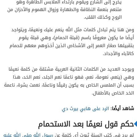
يخرج إلى الشارع ويقوم بارتداء الملابس الطاهرة وهو
متنعم بنعمة النظافة والطهارة وزوال الهموم والأحزان من
الروح وكذلك القلب.
ومن هنا يتم تبادل كلمات مثل الله ينعم عليك ونعيمًا، ويتواجد
أيضًا ما يكون معروفًا باسم (قبلة الحمام)، وهي قبلة يقوم
بتقبيلها صغار العمر إلى الأشخاص الذين أخذوهم معهم للحمام
كالآباء والأجداد.
ويوجد العديد من الكلمات الثانية العربية مشتقة من كلمة نعيمًا
وهي (ينعم، نعومة، نعم، فهو ناعمًا نعم الجلد، نعم الخد، هذا
بسبب أن الملمس الخاص به يكون رقيقًا وناعمًا، نعمت بشرة، ناعمة
الخد الخاص بالأطفال.
شاهد أيضًا:
الرد على هابي بيرث دي
حكم قول نعيمًا بعد الاستحمام
لم يرد في كتب السنة ثبوت أي كلمة عن
رسول الله صلى الله عليه