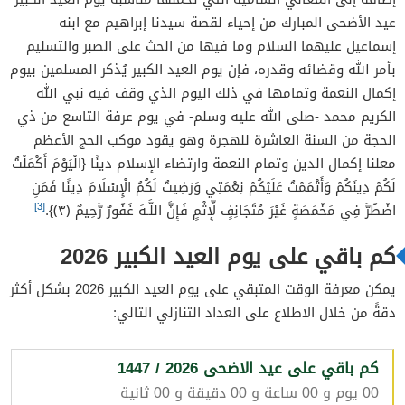
عيد الأضحى المبارك من إحياء لقصة سيدنا إبراهيم مع ابنه
إسماعيل عليهما السلام وما فيها من الحث على الصبر والتسليم
بأمر الله وقضائه وقدره، فإن يوم العيد الكبير يُذكر المسلمين بيوم
إكمال النعمة وتمامها في ذلك اليوم الذي وقف فيه نبي الله
الكريم محمد -صلى الله عليه وسلم- في يوم عرفة التاسع من ذي
الحجة من السنة العاشرة للهجرة وهو يقود موكب الحج الأعظم
معلنا إكمال الدين وتمام النعمة وارتضاء الإسلام دينًا {الْيَوْمَ أَكْمَلْتُ
لَكُمْ دِينَكُمْ وَأَتْمَمْتُ عَلَيْكُمْ نِعْمَتِي وَرَضِيتُ لَكُمُ الْإِسْلَامَ دِينًا فَمَنِ
[3]
اضْطُرَّ فِي مَخْمَصَةٍ غَيْرَ مُتَجَانِفٍ لِّإِثْمٍ فَإِنَّ اللَّـهَ غَفُورٌ رَّحِيمٌ ﴿٣﴾}.
كم باقي على يوم العيد الكبير 2026
يمكن معرفة الوقت المتبقي على يوم العيد الكبير 2026 بشكل أكثر
دقةً من خلال الاطلاع على العداد التنازلي التالي:
كم باقي على عيد الاضحى 2026 / 1447
00 يوم و 00 ساعة و 00 دقيقة و 00 ثانية