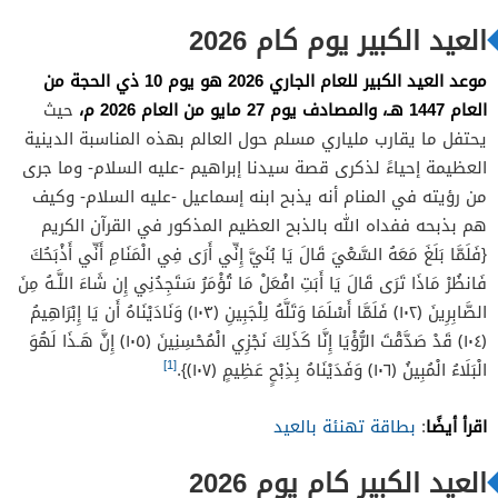
العيد الكبير يوم كام 2026
موعد العيد الكبير للعام الجاري 2026 هو يوم 10 ذي الحجة من
العام 1447 هـ، والمصادف يوم 27 مايو من العام 2026 م،
حيث
يحتفل ما يقارب ملياري مسلم حول العالم بهذه المناسبة الدينية
العظيمة إحياءً لذكرى قصة سيدنا إبراهيم -عليه السلام- وما جرى
من رؤيته في المنام أنه يذبح ابنه إسماعيل -عليه السلام- وكيف
هم بذبحه ففداه الله بالذبح العظيم المذكور في القرآن الكريم
{فَلَمَّا بَلَغَ مَعَهُ السَّعْيَ قَالَ يَا بُنَيَّ إِنِّي أَرَى فِي الْمَنَامِ أَنِّي أَذْبَحُكَ
فَانظُرْ مَاذَا تَرَى قَالَ يَا أَبَتِ افْعَلْ مَا تُؤْمَرُ سَتَجِدُنِي إِن شَاءَ اللَّـهُ مِنَ
الصَّابِرِينَ ﴿١٠٢﴾ فَلَمَّا أَسْلَمَا وَتَلَّهُ لِلْجَبِينِ ﴿١٠٣﴾ وَنَادَيْنَاهُ أَن يَا إِبْرَاهِيمُ
﴿١٠٤﴾ قَدْ صَدَّقْتَ الرُّؤْيَا إِنَّا كَذَلِكَ نَجْزِي الْمُحْسِنِينَ ﴿١٠٥﴾ إِنَّ هَـذَا لَهُوَ
[1]
الْبَلَاءُ الْمُبِينُ ﴿١٠٦﴾ وَفَدَيْنَاهُ بِذِبْحٍ عَظِيمٍ ﴿١٠٧﴾}.
اقرأ أيضًا
:
بطاقة تهنئة بالعيد
العيد الكبير كام يوم 2026