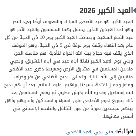
العيد الكبير 2026
العيد الكبير هو عيد الأضحى المبارك والمعروف أيضًا بعيد النحر
وهو أحد العيدين اللذين يحتفل بهما المسلمون والعيد الآخر هو
عيد الفطر السعيد، ويصادف العيد الكبير يوم 10 ذي الحجة من كل
عام بعد انتهاء وقفة يوم عرفة في 9 ذي الحجة، وهو الموقف
الذي يقف فيه حجاج بيت الله الحرام لتأدية أهم مناسك الحج،
ويلي يوم العيد الكبير ثلاثة أيام عيد هي أيام التشريق، ويحيي
ملايين المسلمين في مشارق الأرض ومغربها ذكرى عيد الأضحى
متقربين إلى الله -تبارك وتعالى- بذبح الأضاحي من بقر وخراف
وماعز وجمال اقتداءً بسيدنا إبراهيم -عليه السلام- بعد أن هم بذبح
ابنه إسماعيل وفديه الله بكبش عظيم، ثم يقوم المسلمون بعد
ذلك بتوزيع لحوم الأضاحي على الفقراء والمساكين وأقاربهم وأهل
بيتهم مجسدين صورةً من صور التكافل والتلاحم الإنساني في
أسمى معانيها.
اقرأ أيضًا:
متى يجي العيد الاضحى