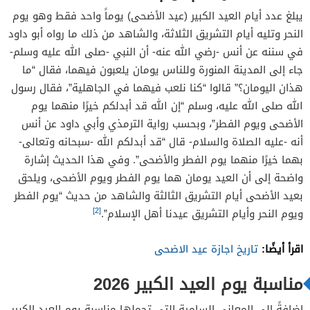
يبلغ عدد أيام العيد الكبير (عيد الأضحى) يوماً واحد فقط وهو يوم
النحر وتليه أيام التشريق الثلاثة، والشاهد من ذلك ما رواه أبو داود
في سننه عن أنس -رضي الله عنه- أن النبي -صلى الله عليه وسلم-
جاء إلى المدينة المنورة وللناس يومان يلعبون فيهما، فقال “ما
هذان اليومان؟” قالوا “كنا نلعب فيهما في الجاهلية”، فقال رسول
الله صلى الله عليه، وسلم “إن الله قد أبدلكم خيرًا منهما يوم
الأضحى ويوم الفطر”، وبحسب رواية الترمذي وأبي داود عن أنس
أنه -عليه الصلاة والسلام- قال “قد أبدلكم الله -سبحانه وتعالى-
بهما خيرًا منهما يوم الفطر والأضحى”. وفي هذا الحديث إشارة
واضحة إلى أن العيد يومان هما يوم الفطر ويوم الأضحى، ويلحق
بعيد الأضحى أيام التشريق الثالثة والشاهد من حديث “يوم الفطر
[2]
ويوم النحر وأيام التشريق عيدنا أهل الإسلام”.
اقرأ أيضًا:
تاريخ اجازة عيد الاضحى
مناسبة يوم العيد الكبير 2026
إضافةً إلى المعاني السامية التي تحملها مناسبة يوم العيد الكبير