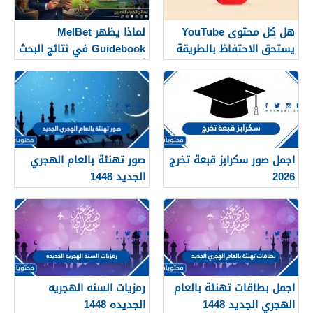
هل كل محتوى YouTube
لماذا يظهر MelBet
يستحق الاحتفاظ بالطريقة
Guidebook في نتائج البحث
نفسها؟
أكثر من صفحات كثيرة؟
اجمل صور سكرابز قبعة تخرج
صور تهنئة بالعام الهجري
2026
الجديد 1448
اجمل بطاقات تهنئة بالعام
رمزيات السنه الهجريه
الهجري الجديد 1448
الجديده 1448