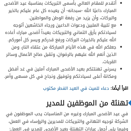
أتقدم للمقام العالي بأسمى التبريكات بمناسبة عيد الأضحى
المبارك داعيًا الله -سبحانه- أن يعيده كل عام عليكم بالخير
والبركات، وأن يزيد من رفعة الوطن والمواطنين.
مع تلبية الملبين ودعوات الداعين ورجاء الخاشعين أتوجه
لسيادتكم بأرق التماني والتبريكات بعيداً أضحى مبارك أعاده
الله عليكم بالخيرات البركات ورفع قدركم ويسر كل أموركم.
جعلكم الله في هذه الأيام المباركة من عتقاء النار، ومن
الذين أنعم الله عليهم بالرضوان، وتقبل صالح الأعمال وسائر
القربات.
يسرني تهنئتكم بعيد الأضحى المبارك آملين في غد أفضل
ومكانة أعلى لسيادتكم وتوفيق ونجاح في كل مسعى وأمر.
اقرأ أيضًا:
دعاء للميت في العيد الفطر مكتوب
تهنئة من الموظفين للمدير
في عيد الأضحى المبارك وغيره من المناسبات يحب الموظفون في
الشركة توجيه التهاني والتبريكات للمديرين والرؤساء في العمل،
وفيما يلي أجمل عبارات التهنئة بعيد الأضحى للمدير في العمل: