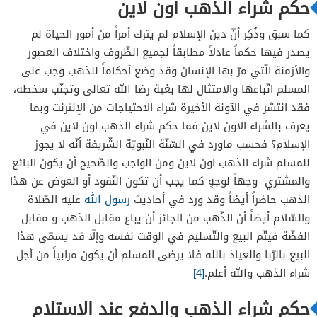
حكم شراء الذهب اون لاين
كما سبق وذُكِر أنّ دين الإسلام لم يترك أمراً من أمور الحياة لم
يصدر فيها حكماً عادلاً مطابقاً لجميع الظّروف واختلاف العصور
والأزمنة الّتي مرّ بها الإنسان وقد وضع أحكاماً للذهب وجب على
المسلم اتّباعها والامتثال لها بغية رضا الله تعالى وتجنّب سخطه،
فقد انتشر في الآونة الأخيرة شراء الاحتياجات من الإنترنت وبما
يعرف بالشراء الاون لاين فما حكم شراء الذهب اون لاين في
الإسلام؟ فحسب ماورد في السّنّة النّبويّة الشّريفة أنّه لا يجوز
للمسلم شراء الذهب اون لاين ومن الواجب والصّحيح أن يكون البائع
والمشتري وجهاً لوجهٍ كما يجب أن تكون النّقود أو العوض عن هذا
الذهب حاضراً أيضاً وقد ورد في أحاديث
رسول الله
عليه الصّلاة
والسّلام أيضاً أن الذّهب من الجائز أن يباع مقابل الذهب و مقابل
الفضّة فيتّم البيع والتّسليم في الوقت نفسه وإلّا قد يسمّى هذا
البيع بالرّبا والعياذ بالله فلا يرضى المسلم أن يكون مرابياً من أجل
شراء الذهب والله أعلم.
[4]
حكم شراء الذهب والدفع عند الاستلام