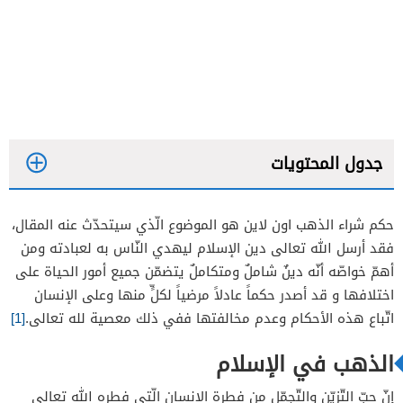
جدول المحتويات
حكم شراء الذهب اون لاين هو الموضوع الّذي سيتحدّث عنه المقال،
فقد أرسل الله تعالى دين الإسلام ليهدي النّاس به لعبادته ومن
أهمّ خواصّه أنّه دينٌ شاملٌ ومتكاملٌ يتضمّن جميع أمور الحياة على
اختلافها و قد أصدر حكماً عادلاً مرضياً لكلٍّ منها وعلى الإنسان
اتّباع هذه الأحكام وعدم مخالفتها ففي ذلك معصية لله تعالى.
[1]
الذهب في الإسلام
إنّ حبّ التّزيّن والتّجمّل من فطرة الإنسان الّتي فطره الله تعالى