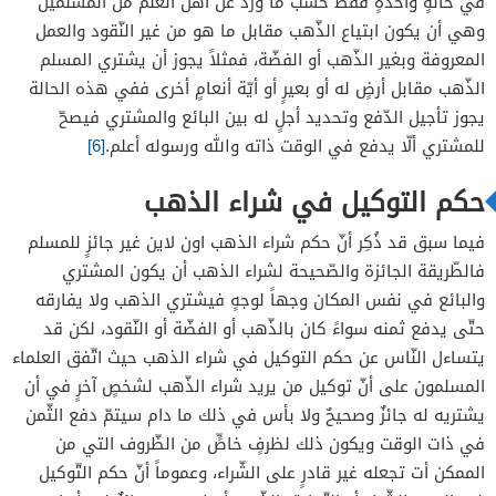
في حالةٍ واحدةٍ فقط حسب ما ورد عن أهل العلم من المسلمين
وهي أن يكون ابتياع الذّهب مقابل ما هو من غير النّقود والعمل
المعروفة وبغير الذّهب أو الفضّة، فمثلاً يجوز أن يشتري المسلم
الذّهب مقابل أرضٍ له أو بعيرٍ أو أيّة أنعامٍ أخرى ففي هذه الحالة
يجوز تأجيل الدّفع وتحديد أجلٍ له بين البائع والمشتري فيصحّ
للمشتري ألّا يدفع في الوقت ذاته والله ورسوله أعلم.
[6]
حكم التوكيل في شراء الذهب
فيما سبق قد ذُكِر أنّ حكم شراء الذهب اون لاين غير جائزٍ للمسلم
فالطّريقة الجائزة والصّحيحة لشراء الذهب أن يكون المشتري
والبائع في نفس المكان وجهاً لوجهٍ فيشتري الذهب ولا يفارقه
حتّى يدفع ثمنه سواءً كان بالذّهب أو الفضّة أو النّقود، لكن قد
يتساءل النّاس عن حكم التوكيل في شراء الذهب حيث اتّفق العلماء
المسلمون على أنّ توكيل من يريد شراء الذّهب لشخصٍ آخرٍ في أن
يشتريه له جائزٌ وصحيحٌ ولا بأس في ذلك ما دام سيتمّ دفع الثّمن
في ذات الوقت ويكون ذلك لظرفٍ خاصٍّ من الظّروف التي من
الممكن أت تجعله غير قادرٍ على الشّراء، وعموماً أنّ حكم التّوكيل