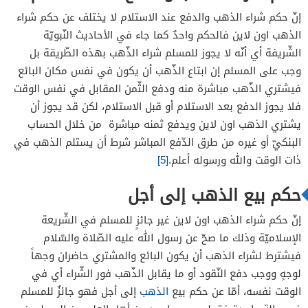
إنّ حكم شراء الذهب والدفع عند الاستلام لا يختلف عن حكم شراء
الذهب اون لاين فالحكم واحدٌ كما جاء في الأحاديث النّبويّة
الشّريفة أي أنّه لا يجوز للمسلم شراء الذّهب بهذه الطّريقة بل
وجب على المسلم إن ابتاع الذّهب أن يكون في نفس مكان البائع
فيشتري الذّهب مباشرة منه ودفع الثّمن المقابل في نفس الوقت
فلا يجوز الدفع بعد الاستلام أو قبل الاستلام، لكن قد يجوز أن
يشتري الذهب اون لاين ويدفع ثمنه مباشرة من خلال الحساب
البنكيّ أو غيره من طرق الدّفع المباشر شرط أن يستلم الذهب في
ذات الوقت والله ورسوله أعلم.
[5]
حكم بيع الذهب إلى أجل
إنّ حكم شراء الذهب اون لاين غير جائزٍ للمسلم في الشّريعة
الإسلاميّة وذلك ما صحّ عن رسول الله عليه الصّلاة والسّلام
فيشترط لشراء الذهب أن يكون البائع والمشتري حاضران وجهاً
لوجهٍ ووجب دفع النّقود أو ما يقابل الذّهب فور الشّراء أي في
الوقت نفسه، أمّا عن حكم بيع
الذهب
إلى أجل فهو جائزٌ للمسلم