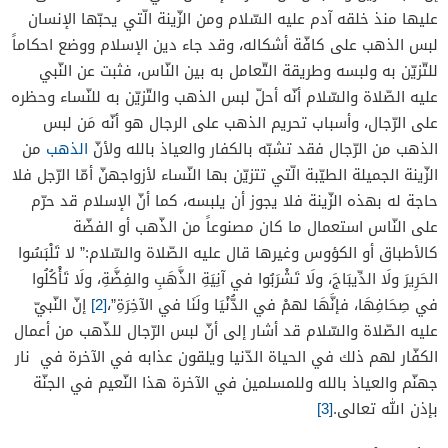
عليها منذ خلقه آدم عليه السّلام ومن الزّينة الّتي يحبّها الإنسان
لبس الذهب على كافّة أشكاله، وقد جاء دين الإسلام ووضع احكاماً
للتّزيّن به ولبسه وطريقة التّعامل به بين النّاس، فثبت عن النّبي
عليه الصّلاة والسّلام أنّه أحلّ لبس الذهب والتّزيّن به للنّساء وحظره
على الرّجال، وأسباب تحريم الذهب على الرجال هو أنّه مَن لبس
الذهب من الرّجال فقد تشبّه بالكفار والعياذ بالله ولأنّ
الذهب
من
الزّينة الجميلة الطيّبة الّتي تتزيّن بها النّساء لأزواجهنّ أمّا الرّجل فلا
حاجة له بهذه الزّينة فلا يجوز أن يلبسه، كما أنّ الإسلام قد حرّم
على النّاس استعمال ما كان مصنوعاً من الذّهب أو الفضّة
كالأطباق أو الكؤوس وغيرها قال عليه الصّلاة والسّلام:” لا تَلْبَسُوا
الحَرِيرَ ولَا الدِّيبَاجَ، ولَا تَشْرَبُوا في آنِيَةِ الذَّهَبِ والفِضَّةِ، ولَا تَأْكُلُوا
في صِحَافِهَا، فإنَّهَا لهمْ في الدُّنْيَا ولَنَا في الآخِرَةِ”،
[2]
إنّ النّبيّ
عليه الصّلاة والسّلام قد أشار إلى أنّ لبس الرّجال للذّهب من أعمال
الكفّار لهم ذلك في الحياة الدّنيا ويلقون عذابه في الآخرة في نار
جهنّم والعياذ بالله وللمسلمين في الآخرة هذا النّعيم في الجنّة
بإذن الله تعالى.
[3]