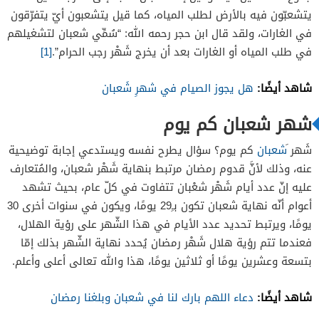
يتشعبّون فيه بالأرض لطلب المياه، كما قيل يتشعبون أيّ يتفرّقون
في الغارات، ولقد قال ابن حجر رحمه الله: “سُمِّي شعبان لتشغيلهم
في طلب المياه أو الغارات بعد أن يخرج شَهْر رجب الحرام”.
[1]
شاهد أيضًا:
هل يجوز الصيام في شهرِ شَعبان
شهر شعبان كم يوم
شَهر َ
شعبان
كم يوم؟ سؤال يطرح نفسه ويستدعي إجابة توضيحية
عنه، وذلك لأنَّ قدوم رمضان مرتبط بنهاية شَهْر شعبان، والمُتعارف
عليه إنّ عدد أيام شَهْر شعْبان تتفاوت في كلّ عام، بحيث تشهد
أعوام أنّه نهاية شعبان تكون بـِ29 يومًا، ويكون في سنوات أخرى 30
يومًا، ويرتبط تحديد عدد الأيام في هذا الشّهر على رؤية الهلال،
فعندما تتم رؤية هلال شَهْر رمضان يُحدد نهاية الشّهر بذلك إمّا
بتسعة وعشرين يومًا أو ثلاثين يومًا، هذا والله تعالى أعلى وأعلم.
شاهد أيضًا:
دعاء اللهم بارك لنا في شعبان وبلغنا رمضان