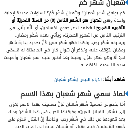
شعبان شهر كم
كم يوافق شَهر شَعبان؟ وشَعبان شَهْر كَمْ؟ تساؤلات عديدة لإجابة
شعبان هو الشّهر الثامن (8) من السنة القمريّة أو
واحدة وهي
التّقويم الهجريّ
المُعتمد لدى جموع المُسلمين، أي أنَّه يأتي في
الترتيب الثامِن من اشهور الهجريّة، ويأتي بعده شَهْر رمضان،
ويسبقه شَهْر رجب، ولهذا فهو شَهر مميز لأنَّ تحديد بداية شَهر
رمضان يتوّقف عليه، ويُذكر أنَّ شوال كان في الجاهليّة له مُسمّى
آخر؛ ألّا وهو شَهر عاذِل، وفيما بعد أُطلق عليه اسم شعبان وأصبحت
هذه التسمية الخاصّة به.
شاهد أيضًا:
الايام البيض لِشَهر شَعبان
لماذ سمي شهر شعبان بهذا الاسم
أمّا بخصوص تسمية شَهر شَعبان فإنَّ تسميته بهذا الاسم يُعزى
إلى تشعّب القبائل العربيّة وفرقتها للحرب في هذا الشّهر؛ وذلك
بعد قعودها عن ذلك في شَهْر رجب، وخاصةً إنَّ القتال مُحرّم على
جُموع المُسلمين فيه، وقيل إنّه شعبان نسبةً إلى العرب الذين