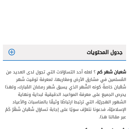
جدول المحتويات
شعبان شهر كم
؟ لعله أحد التساؤلات التي تجول لدى العديد من
المُسلمين في مشارق الأرض ومغاربها، لمعرفة توقيت شَهر
شَعْبان خاصةً كونه الشّهر الذي يسبق شَهر رمضان المُبارك، ولهذا
يحرص الجميع على معرفة المواعيد الدقيقية لبداية ونهاية
الشهور الهجريّة، التي ترتبط ارتباطًا وثيقًا بالمناسبات والأعياد
الإسلاميّة، فدعونا نتعرّف سويًا على إجابة تساؤل شَعْبان شَهْرُ كَمْ
عبر مقالنا هذا.