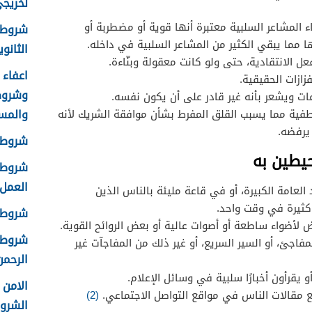
لخريجي ا
ء المشاعر السلبية معتبرة أنها قوية أو مضطربة أو
شروط 
ا مما يبقي الكثير من المشاعر السلبية في داخله.
الثانوية 8
ل الانتقادية، حتى ولو كانت معقولة وبنّاءة.
زازات الحقيقية.
وشروط
ات ويشعر بأنه غير قادر على أن يكون نفسه.
والمس
فية مما يسبب القلق المفرط بشأن موافقة الشريك لأنه
يرفضه.
شروط ا
حيطين به
شروط ا
العمل 448
العامة الكبيرة، أو في قاعة مليئة بالناس الذين
 كثيرة في وقت واحد.
شروط ق
ض لأضواء ساطعة أو أصوات عالية أو بعض الروائح القوية.
شروط ا
جئ، أو السير السريع، أو غير ذلك من المفاجآت غير
الرحمن 
 يقرأون أخبارًا سلبية في وسائل الإعلام.
ع مقالات الناس في مواقع التواصل الاجتماعي.
(2)
الشرو