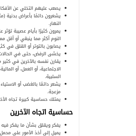
يصعب عليهم التخلي عن الأفكار
يشعرون دائمًا بأعراض بدنية (مث
النهار.
يمرون كثيرًا بأيام عصيبة تؤثر ع
النوم أكثر مما ينبغي أو أقل مم
يصابون بالتوتر أو القلق في كثي
يخشى الرفض، حتى في الحالات 
يقارن نفسه بالآخرين في كثير من
الاجتماعية، أو العمل، أو المالية
السلبية.
يشعر دائمًا بالغضب أو الاستياء
مزعجة.
يمتلك حساسية كبيرة تجاه الأخر
حساسية اتجاه الآخرين
يفكر ويقلق بشأن ما يفكر فيه ا
يميل إلى أخذ الأمور على محم