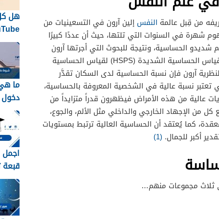
في علم النفس
هل كل
فه من قِبل عالمة
النفس
إلين آرون في التسعينيات من
م شهرة في السنوات التي تلتها، حيث أن عددًا كبيرًا
الاحتف
م شديدو الحساسية، ونتيجة للبحوث التي أجرتها آرون
نفسها
وزوجها آرت آرون، فقد قاما بتطوير مقياس الحساسية الشديدة (HSPS) لقياس الحساسية
لنظرية آرون فإن نسبة الحساسية لدى السكان تقدَّر
ما هي
٢٠ في المئة والتي تعتبر نسبة عالية في الشخصية المعروفة بالحساسية،
دخول ا
ات عالية من هذه الأمراض فيظهرون قدراً متزايداً من
جسر ا
 كل من الإجهاد الخارجي والداخلي مثل الألم، والجوع،
2026 / 1448
معقدة، كما يُعتقد أن الحساسية العالية ترتبط بمستويات
دير أكبر للجمال.
(1)
اجمل ص
ساسة
قبعة تخر
 ثلاث مجموعات منهم…