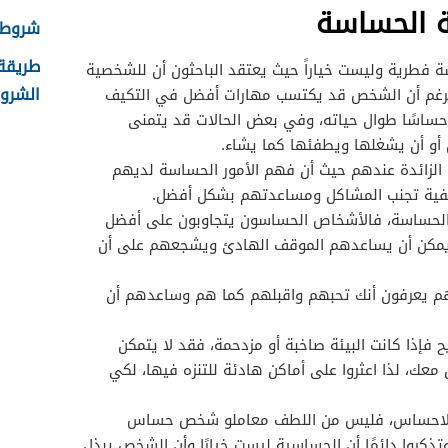
ة الحساسة
شروط ال
 فطرية وليست خياراً حيث يعتقد الباحثون أن للشخصية
الشروط
الرغم أن الشخص قد يكتسب مهارات أفضل في التكيف
 حساسًا طوال حياته، وفي بعض الحالات قد يتمنى
و أن يشغلها ويطفئها كما يشاء.
الزائدة عندهم حيث أن فهم الأمور الحساسة لديهم
فية تجنب المشاكل ومساعدتهم بشكل أفضل.
لحساسة، فالأشخاص الحساسون يتجاوبون على أفضل
 يمكن أن يساعدهم الموقف الهادئ ويشجعهم على أن
م يعرفون أنك تحبهم واقبلهم كما هم وساعدهم أن
 فإذا كانت البيئة صاخبة أو مزدحمة، فقد لا يتمكن
معك، لذا اعثروا على أماكن هادئة للتنزه فيها، لكي
مة الاحساس، فليس من اللطف معاملو شخص حساس
كروا دائمًا أن الحساسية ليست خيارًا وأن الشخص يبذل