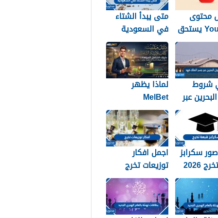
 محتوى
متى يبدأ الشتاء
YouTube يستحق
في السعودية
اظ بالطريقة
1448
؟
 شروط
لماذا يظهر
لبحرين عبر
MelBet
لملك فهد
Guidebook في
نتائج البحث أكثر
من صفحات كثيرة؟
ور سكرابز
اجمل افكار
ج 2026
توزيعات تخرج
2026 بالصور