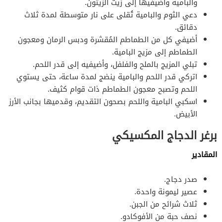
والباميه وأضيفيها إلى زيت الزيتون.
دعي الثوم والبامية تُقلى على نار متوسطة لمدة ثلاث
دقائق.
أضيفي كل من الطماطم المُقشرة ودبس الرمان ومعجون
الطماطم إلى مزيج البامية.
تبلي المزيج بالملح والفلفل، وأضيفيه إلى قدر اللحم.
اتركي قدر اللحم والبامية ينضج لمدة ساعة، حتى يستوي
اللحم وتصبح معجون الطماطم ذات قوام كثيف.
اسكبي البامية واللحم بصحون التقديم، وقدميها بجانب الأرز
الأبيض.
برغر الدجاج المكسيكي
المقادير
صدر دجاج.
عصير ليمونة واحدة.
ثلاث شرائح من الجبن.
نصف حبة من الأفوكادو.