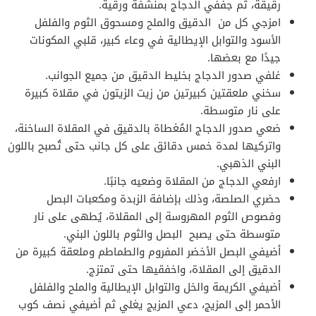
رقيقة، ثم جففي الدجاج بمنشفة ورقية.
امزجي كل من الدقيق والملح ومسحوق الثوم والفلفل
الأسود والتوابل الإيطالية في وعاء كبير، قلبي المكونات
جيدًا مع بعضها.
غلفي صدور الدجاج بخليط الدقيق من جميع الجوانب.
سخني ملعقتين كبيرتين من زيت الزيتون في مقلاة كبيرة
على نار متوسطة.
ضعي صدور الدجاج المُغطاة بالدقيق في المقلاة الساخنة،
واتركيها لمدة خمس دقائق على كل جانب حتى تُصبح باللون
البني الذهبي.
ارفعي الدجاج من المقلاة وضعيه جانبًا.
حضري الصلصة، وذلك بإضافة الزبدة ومكعبات البصل
وفصوص الثوم المهروسة إلى المقلاة، يُطهى على نار
متوسطة حتى يصبح البصل والثوم باللون البني.
أضيفي البصل الأخضر المفروم والطماطم وملعقة كبيرة من
الدقيق إلى المقلاة، واخفقيها حتى تمتزج.
أضيفي الكريمة والخل والتوابل الإيطالية والملح والفلفل
الأحمر إلى المزيج، دعي المزيج يغلي ثم أضيفي نصف كوب