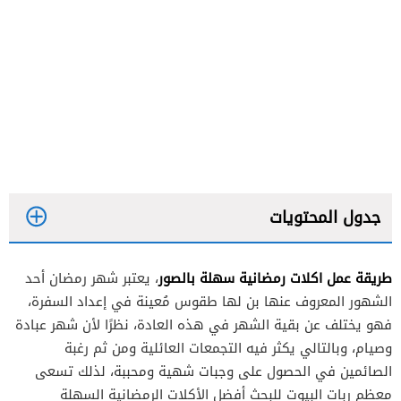
جدول المحتويات
طريقة عمل اكلات رمضانية سهلة بالصور
، يعتبر شهر رمضان أحد
مرق البامية مع لحم الغنم
الشهور المعروف عنها بن لها طقوس مُعينة في إعداد السفرة،
برغر الدجاج المكسيكي
فهو يختلف عن بقية الشهر في هذه العادة، نظرًا لأن شهر عبادة
وصيام، وبالتالي يكثر فيه التجمعات العائلية ومن ثم رغبة
الأرز اللبناني بالشعيرية
الصائمين في الحصول على وجبات شهية ومحببة، لذلك تسعى
شاكرية باللحم
معظم ربات البيوت للبحث أفضل الأكلات الرمضانية السهلة