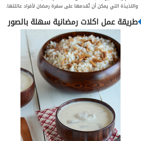
واللذيذة التي يمكن أن تُقدمها على سفرة رمضان لأفراد عائلتها.
مقادير طهي الدجاج
طريقة عمل اكلات رمضانية سهلة بالصور
مقادير طهي المعكرونة
مقادير طهي الكريمة
طريقة التحضير
المقادير
طريقة التحضير