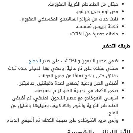
حبتان من الطماطم الكرزية المفرومة.
فص ثوم صغير مبشور.
ثلاث حبات من شرائح الهالابينو المكسيكي المفروم.
كعكة بريوش مُقسمة.
ملعقة صغيرة من الكاتشب.
طريقة التحضير
ضعي عصير الليمون والكاتشب على صدر
الدجاج
.
سخني مقلاة على نار عالية، وضعي بها الدجاج لمدة ثلاث
دقائق حتى ينضج تمامًا من جميع الجوانب.
أضيفي الجبن ودعيه يُطهى لمدة دقيقتين إضافيتين.
ضعي الكعك في صينية الخبز، ليتم تحميصه.
اهرسي الأفوكادو مع عصير الليمون المتبقي، ثم أضيفي
الطماطم الكرزية والثوم والهالابينو، وتبيليها بالقليل من
الملح.
وزعي مزيج الأفوكادو على صينية الكعك، ثم أضيفي الدجاج.