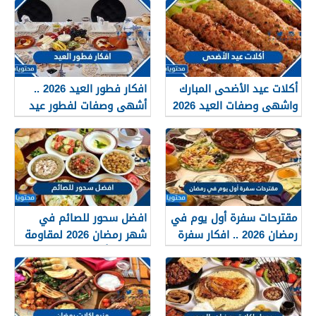
أكلات عيد الأضحى المبارك
افكار فطور العيد 2026 ..
واشهى وصفات العيد 2026
أشهى وصفات لفطور عيد
الاضحى المبارك 1447
مقترحات سفرة أول يوم في
افضل سحور للصائم في
رمضان 2026 .. افكار سفرة
شهر رمضان 2026 لمقاومة
1 رمضان
العطش أثناء الصيام