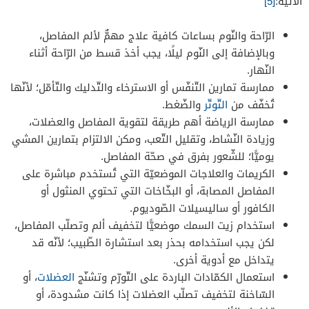
الآتية:
[5]
الرّاحة والنّوم بساعات كافية علاج مهمٌّ لألم المفاصل،
وبالإضافة إلى النّوم ليلًا، يجب أخذ قسط من الرّاحة أثناء
النّهار.
ممارسة تمارين التّنفّس أو الاسترخاء والتّدليك والتّأمّل؛ لأنّها
تُخفّف من
التّوتّر
والضّغط.
ممارسة الرياضة أهم طريقة لتقوية المفاصل والعضلات،
وزيادة النّشاط، وتقليل التّعب، ومكن الالتزام بتمارين المشي
يوميًّا؛ للشّعور بفرق في صحّة المفاصل.
الكريمات والعلاجات الموضعيّة التي تُستخدم مباشرة على
المفاصل المصابة، أو البخّاخات التي تحتوي المنثول أو
الكافور أو ساليسيلات الصّوديوم.
استخدام زيت السمك موضعيًّا لتخفيف ألم وتصلّب المفاصل،
لكن يجب استخدامه بحذر بعد استشارة الطّبيب؛ لأنّه قد
يتداخل مع أدوية أخرى.
استعمال الكمّادات الباردة على التّورّم وتشنّج
العضلات
، أو
السّاخنة لتخفيف تصلّب العضلات إذا كانت مشدودة، أو