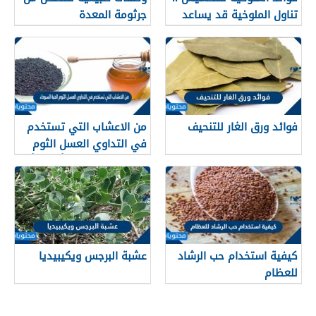
تناول الملوخية قد يساعد
جرثومة المعدة
في تخفيف الوزن الزائد
فوائد ورق الغار للتنحيف
من الاعشاب التي تستخدم
في التداوي العسل الثوم
الحبة السوداء صح أم خطأ
كيفية استخدام حب الرشاد
عشبة البرجس ويكيبيديا
للعظام