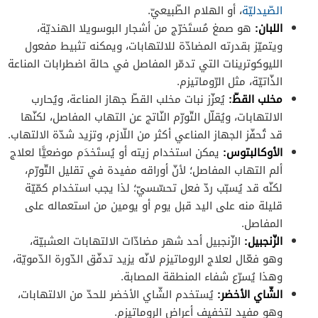
الصّيدليّة
، أو الهلام الطّبيعيّ.
اللبان:
هو صمغ مُستَخرّج من أشجار البوسويلا الهنديّة،
ويتميّز بقدرته المضادّة للالتهابات، ويمكنه تثبيط مفعول
الليوكوترينات التي تدمّر المفاصل في حالة اضطرابات المناعة
الذّاتيّة، مثل الرّوماتيزم.
مخلب القطّ:
يُعزّز نبات مخلب القطّ جهاز المناعة، ويُحارب
الالتهابات، ويُقلّل التّورّم النّاتج عن التهاب المفاصل، لكنّها
قد تُحفّز الجهاز المناعي أكثر من اللّازم، وتزيد شدّة الالتهاب.
الأوكالبتوس:
يمكن استخدام زيته أو يُستَخدَم موضعيًّا لعلاج
ألم التهاب المفاصل؛ لأنّ أوراقه مفيدة في تقليل التّورّم،
لكنّه قد يُسبّب ردّ فعل تحسّسيّ؛ لذا يجب استخدام كمّيّة
قليلة منه على اليد قبل يوم أو يومين من استعماله على
المفاصل.
الزّنجبيل:
الزّنجبيل أحد شهر مضادّات الالتهابات العشبيّة،
وهو فعّال لعلاج الروماتيزم لانّه يزيد تدفّق الدّورة الدّمويّة،
وهذا يُسرّع شفاء المنطقة المصابة.
الشّاي الأخضر:
يُستخدم الشّاي الأخضر للحدّ من الالتهابات،
وهو مفيد لتخفيف أعراض الروماتيزم.