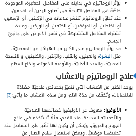
يؤثّر الروماتيزم في بدايته على المفاصل الصغيرة، الموجودة
خاصّة في المفاصل الرّابطة في أصابع اليدين أو القدمين.
عند تطوّر الروماتيزم تنتشر علاماته في الرّكبتين، أو الرّسغين،
أو الكاحلين، أو المرفقين، أو الكتفين، أو الوركين، وعادة
تشترك المفاصل المتشابهة في نفس الأعراض على جانبيّ
الجسم.
قد يؤثّر الروماتيزم على الكثير من الهياكل غير المفصليّة،
مثل
البشرة
، والعينين، والقلب، والرّئتين، والكليتين، والأنسجة
العصبيّة، والغدد اللّعابيّة، والأوعية الدّمويّة، ونخاع العظم.
علاج الروماتيزم بالاعشاب
يوجد الكثير من الأعشاب التي تتميّز بخصائص علاجيّة مضادّة
للالتهابات، وتُخفّف من حدّة الألم، ومن هذه الأعشاب ما يأتي:
[3]
الألوفيرا:
معروف عن الأوليفيرا خصائصها العلاجيّة
والتّجميليّة العديدة، منذ القدم، مثلًا تُستَخدَم في علاج
الجروح والحروق، ويُمكن أن يكون لها تأثير على المفاصل عند
تطبيقها موضعيًّا، ويمكن استعمال هلام الصبار من