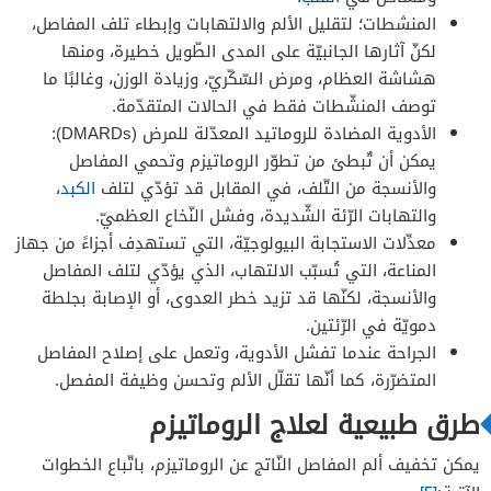
المنشطات؛ لتقليل الألم والالتهابات وإبطاء تلف المفاصل،
لكنّ آثارها الجانبيّة على المدى الطّويل خطيرة، ومنها
هشاشة العظام، ومرض السّكّريّ، وزيادة الوزن، وغالبًا ما
توصف المنشّطات فقط في الحالات المتقدّمة.
الأدوية المضادة للروماتيد المعدّلة للمرض (DMARDs):
يمكن أن تٌبطئ من تطوّر الروماتيزم وتحمي المفاصل
والأنسجة من التّلف، في المقابل قد تؤدّي لتلف
الكبد
،
والتهابات الرّئة الشّديدة، وفشل النّخاع العظميّ.
معدِّلات الاستجابة البيولوجيّة، التي تستهدِف أجزاءً من جهاز
المناعة، التي تُسبّب الالتهاب، الذي يؤدّي لتلف المفاصل
والأنسجة، لكنّها قد تزيد خطر العدوى، أو الإصابة بجلطة
دمويّة في الرّئتين.
الجراحة عندما تفشل الأدوية، وتعمل على إصلاح المفاصل
المتضرّرة، كما أنّها تقلّل الألم وتحسن وظيفة المفصل.
طرق طبيعية لعلاج الروماتيزم
يمكن تخفيف ألم المفاصل النّاتج عن الروماتيزم، باتّباع الخطوات