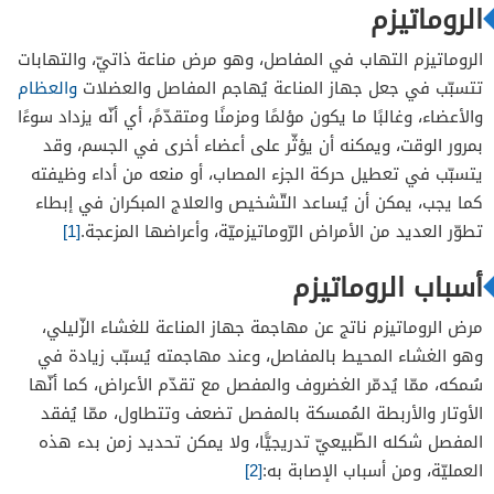
الروماتيزم
الروماتيزم التهاب في المفاصل، وهو مرض مناعة ذاتيّ، والتهابات
تتسبّب في جعل جهاز المناعة يُهاجم المفاصل والعضلات
والعظام
والأعضاء، وغالبًا ما يكون مؤلمًا ومزمنًا ومتقدّمً، أي أنّه يزداد سوءًا
بمرور الوقت، ويمكنه أن يؤثّر على أعضاء أخرى في الجسم، وقد
يتسبّب في تعطيل حركة الجزء المصاب، أو منعه من أداء وظيفته
كما يجب، يمكن أن يُساعد التّشخيص والعلاج المبكران في إبطاء
تطوّر العديد من الأمراض الرّوماتيزميّة، وأعراضها المزعجة.
[1]
أسباب الروماتيزم
مرض الروماتيزم ناتج عن مهاجمة جهاز المناعة للغشاء الزّليلي،
وهو الغشاء المحيط بالمفاصل، وعند مهاجمته يُسبّب زيادة في
سُمكه، ممّا يُدمّر الغضروف والمفصل مع تقدّم الأعراض، كما أنّها
الأوتار والأربطة المُمسكة بالمفصل تضعف وتتطاول، ممّا يُفقد
المفصل شكله الطّبيعيّ تدريجيًّا، ولا يمكن تحديد زمن بدء هذه
العمليّة، ومن أسباب الإصابة به:
[2]