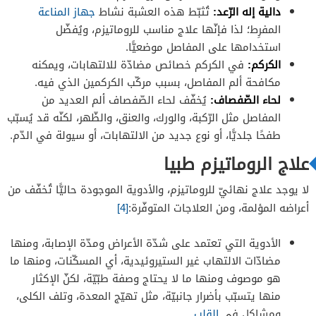
دالية إله الرّعد:
تُثبّط هذه العشبة نشاط
جهاز المناعة
المفرِط؛ لذا فإنّها علاج مناسب للروماتيزم، ويُفضّل
استخدامها على المفاصل موضعيًّا.
الكركم:
في الكركم خصائص مضادّة للالتهابات، ويمكنه
مكافحة ألم المفاصل، بسبب مركّب الكركمين الذي فيه.
لحاء الصّفصاف:
يُخفّف لحاء الصّفصاف ألم العديد من
المفاصل مثل الرّكبة، والورك، والعنق، والظّهر، لكنّه قد يُسبّب
طفحًا جلديًّا، أو نوع جديد من الالتهابات، أو سيولة في الدّم.
علاج الروماتيزم طبيا
لا يوجد علاج نهائيّ للروماتيزم، والأدوية الموجودة حاليًّا تُخفّف من
أعراضه المؤلمة، ومن العلاجات المتوفّرة:
[4]
الأدوية التي تعتمد على شدّة الأعراض ومدّة الإصابة، ومنها
مضادّات الالتهاب غير الستيروئيدية، أي المسكّنات، ومنها ما
هو موصوف ومنها ما لا يحتاج وصفة طبّيّة، لكنّ الإكثار
منها يتسبّب بأضرار جانبيّة، مثل تهيّج المعدة، وتلف الكلى،
ومشاكل في
القلب
.