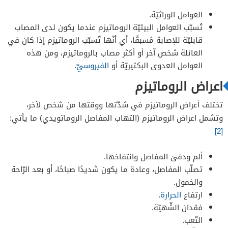
العوامل الوراثيّة.
تُسبّب العوامل البيئيّة الروماتيزم عندما يكون لدى المصاب
قابليّة للإصابة مُسبقًا، أي أنّها تٌسبّب الروماتيزم إذا كان في
العائلة شخص آخر أو أكثر مصاب بالروماتيزم، ومن هذه
العوامل العدوى البكتيريّة أو
الفيروسيّ
.
اعراض الروماتيزم
تختلف أعراض الروماتيزم في شدّتها ووقتها من شخص لآخر،
وتشمل اعراض الروماتيزم (التهاب المفاصل الروماتويدي) ما يأتي:
[2]
ألم ودفئ المفاصل وانتفاخها.
تصلّب المفاصل، وعادة ما يكون شديدًا صباحًا، أو بعد الرّاحة
والخمول.
ارتفاع
الحرارة
.
فقدان الشّهيّة.
التّعب.