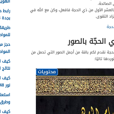
الهوية 1448 الرابط وا
 الصالحة.
بالعشر الأول من ذي الحجة فافعل، وكن مع الله في
رابط 
زاد التقوى.
بجدة 1448
حجة
طريقة 
للمواطن
 الحجّة بالصور
الموا
حجة نقدم لكم باقة من أجمل الصور التي تحمل من
ردها تاليًا:
كيف اع
نتائج اخ
كيف ا
نور 1448
وطرق 
كيف ا