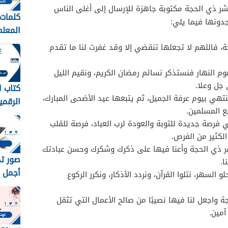
ر ذي الحجة مكتوبة جاهزة للإرسال إلى أغلى الناس
كلمات 
دونها فيما يلي:
عبارات
ة، فاللهم لا تجعلها تنقضي إلا وقد غفرت لنا ما تقدم
المعلم
1448
وم النهار فنستذكر نسائم رمضان الكريم، ونقيم الليل
 جل وعلا.
كتاب ا
تنتهي بيوم عرفة الجميل، ثم يتبعها عيد الأضحى المبارك،
الرقمي
ع المسلمين.
متوسط 8
 فرصة جديدة للتوبة والعودة لرب العباد، فرصة للقلب
لكثير من الفرص.
هر ذي الحجة وأعنا فيها على ذكرك وشكرك وحسن عبادتك
ا.
أجمل خ
لسهر، نتلوا القرآن، ونردد الأذكار، ونكرر الركوع
رمزيات
مبروك 
 واجعل لنا فيها نصيبًا من صالح الأعمال التي تثقل
1448
آمين.