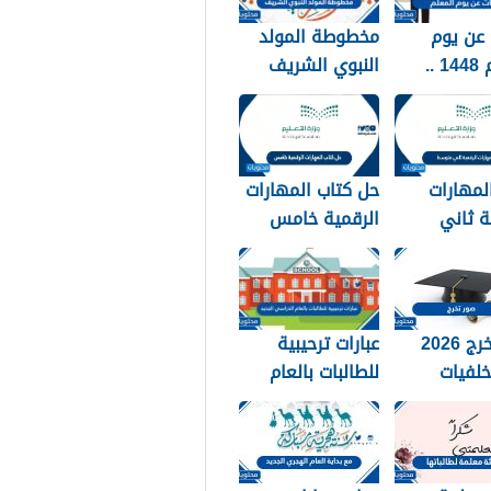
عن يوم
مخطوطة المولد
المعلم 1448 ..
النبوي الشريف
 عن يوم
2026 جديدة
 مكتوبة
لمهارات
حل كتاب المهارات
ة ثاني
الرقمية خامس
144
1448
صور تخرج 2026
عبارات ترحيبية
لفيات
للطالبات بالعام
 استكرات
الدراسي الجديد
التخرج
1448 بالصور