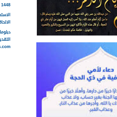
1448
الاستع
الالحاقي 
التقدي
s.com