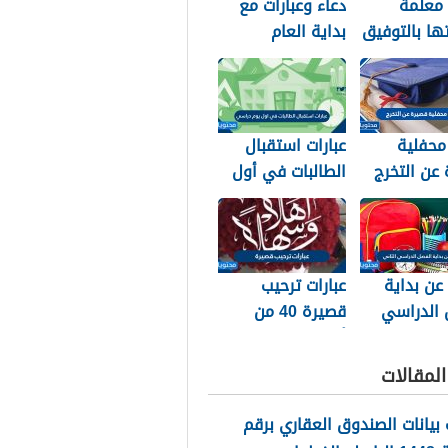
 معلمة
دعاء وعبارات مع
تها بالتوفيق
بداية العام
ح والتخرج
الهجري الجديد
1448
محفلية
عبارات استقبال
عن التخرج
الطالبات في أول
يوم دراسي 1448
 عن بداية
عبارات ترحيب
 الدراسي
قصيرة 40 من
1
أجمل عبارات ترحيب
للأحباب والأصدقاء
لمقالات
2026
بيانات الصندوق العقاري برقم