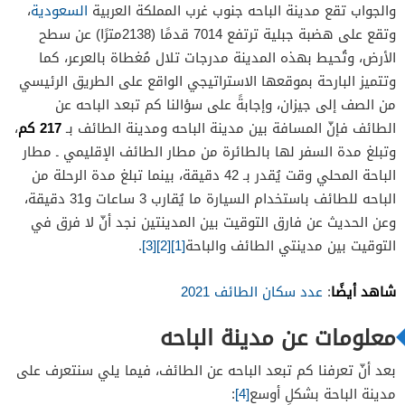
والجواب تقع مدينة الباحه جنوب غرب المملكة العربية
السعودية
،
وتقع على هضبة جبلية ترتفع 7014 قدمًا (2138مترًا) عن سطح
الأرض، وتُحيط بهذه المدينة مدرجات تلال مُغطاة بالعرعر، كما
وتتميز البارحة بموقعها الاستراتيجي الواقع على الطريق الرئيسي
من الصف إلى جيزان، وإجابةً على سؤالنا كم تبعد الباحه عن
217 كم
الطائف فإنّ المسافة بين مدينة الباحه ومدينة الطائف بـ
،
وتبلغ مدة السفر لها بالطائرة من مطار الطائف الإقليمي ـ مطار
الباحة المحلي وقت يُقدر بـ 42 دقيقة، بينما تبلغ مدة الرحلة من
الباحه للطائف باستخدام السيارة ما يُقارب 3 ساعات و31 دقيقة،
وعن الحديث عن فارق التوقيت بين المدينتين نجد أنّ لا فرق في
التوقيت بين مدينتي الطائف والباحة
[1]
[2]
[3]
.
شاهد أيضًا
:
عدد سكان الطائف 2021
معلومات عن مدينة الباحه
بعد أنّ تعرفنا كم تبعد الباحه عن الطائف، فيما يلي سنتعرف على
مدينة الباحة بشكلٍ أوسع
[4]
: