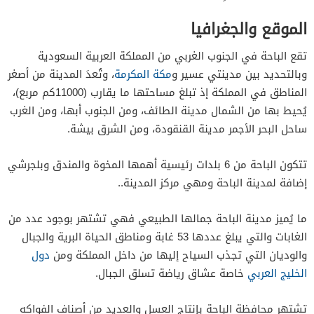
الموقع والجغرافيا
تقع الباحة في الجنوب الغربي من المملكة العربية السعودية
وبالتحديد بين مدينتي عسير و
مكة المكرمة
، وتُعدَ المدينة من أصغر
المناطق في المملكة إذ تبلغ مساحتها ما يقارب (11000كم مربع)،
يُحيط بها من الشمال مدينة الطائف، ومن الجنوب أبها، ومن الغرب
ساحل البحر الأجمر مدينة القنقودة، ومن الشرق بيشة.
تتكون الباحة من 6 بلدات رئيسية أهمها المخوة والمندق وبلجرشي
إضافة لمدينة الباحة ومهي مركز المدينة..
ما يُميز مدينة الباحة جمالها الطبيعي فهي تشتهر بوجود عدد من
الغابات والتي يبلغ عددها 53 غابة ومناطق الحياة البرية والجبال
والوديان التي تجذب السياح إليها من داخل المملكة ومن
دول
الخليج العربي
خاصة عشاق رياضة تسلق الجبال.
تشتهر محافظة الباحة بإنتاج العسل والعديد من أصناف الفواكه