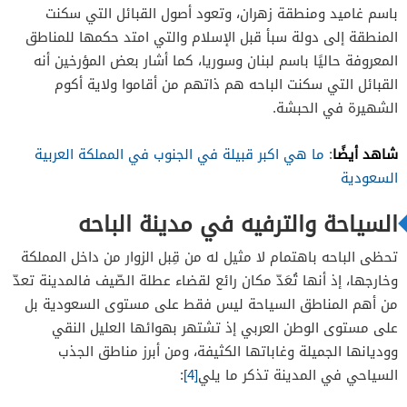
باسم غاميد ومنطقة زهران، وتعود أصول القبائل التي سكنت
المنطقة إلى دولة سبأ قبل الإسلام والتي امتد حكمها للمناطق
المعروفة حاليًا باسم لبنان وسوريا، كما أشار بعض المؤرخين أنه
القبائل التي سكنت الباحه هم ذاتهم من أقاموا ولاية أكوم
الشهيرة في الحبشة.
شاهد أيضًا
:
ما هي اكبر قبيلة في الجنوب في المملكة العربية
السعودية
السياحة والترفيه في مدينة الباحه
تحظى الباحه باهتمام لا مثيل له من قِبل الزوار من داخل المملكة
وخارجها، إذ أنها تُعَدّ مكان رائع لقضاء عطلة الصّيف فالمدينة تعدّ
من أهم المناطق السياحة ليس فقط على مستوى السعودية بل
على مستوى الوطن العربي إذ تشتهر بهوائها العليل النقي
ووديانها الجميلة وغاباتها الكثيفة، ومن أبرز مناطق الجذب
السياحي في المدينة تذكر ما يلي
[4]
: