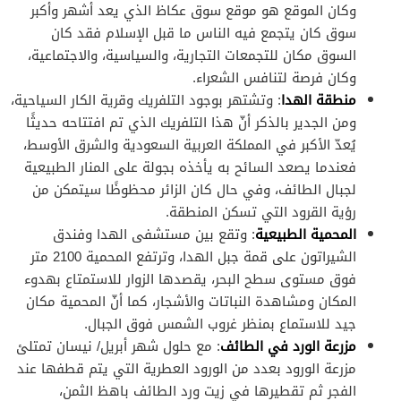
وكان الموقع هو موقع سوق عكاظ الذي يعد أشهر وأكبر
سوق كان يتجمع فيه الناس ما قبل الإسلام فقد كان
السوق مكان للتجمعات التجارية، والسياسية، والاجتماعية،
وكان فرصة لتنافس الشعراء.
منطقة الهدا
: وتشتهر بوجود التلفريك وقرية الكار السياحية،
ومن الجدير بالذكر أنّ هذا التلفريك الذي تم افتتاحه حديثًا
يُعدّ الأكبر في المملكة العربية السعودية والشرق الأوسط،
فعندما يصعد السائح به يأخذه بجولة على المنار الطبيعية
لجبال الطائف، وفي حال كان الزائر محظوظًا سيتمكن من
رؤية القرود التي تسكن المنطقة.
المحمية الطبيعية
: وتقع بين مستشفى الهدا وفندق
الشيراتون على قمة جبل الهدا، وترتفع المحمية 2100 متر
فوق مستوى سطح البحر، يقصدها الزوار للاستمتاع بهدوء
المكان ومشاهدة النباتات والأشجار، كما أنّ المحمية مكان
جيد للاستماع بمنظر غروب الشمس فوق الجبال.
مزرعة الورد في الطائف
: مع حلول شهر أبريل/ نيسان تمتلئ
مزرعة الورود بعدد من الورود العطرية التي يتم قطفها عند
الفجر ثم تقطيرها في زيت ورد الطائف باهظ الثمن،