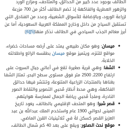
الطائف بوجود عدد كبير من الحدائق، والمتاحف، ومزارع الورد
والزهور العطرية والفاكهة إذ تضم الطائف أكثر من 700 مزرعة
لزراعة الورود، وبالإضافة للأسواق الشعبية، وعدد من الفنادق التي
تستقبل السياح من داخل وخارج المملكة العربية السعودية، أما عن
أبرز معالم الجذب السياحي في الطائف نذكر منها
[5]
[6]
:
ميسان
: وهو مكان طبيعي يمتد على أرضه مساحات خضراء،
مواقع للتنزه، ويتميز موقع
ميسان
بطقسه الرائع واطلالته
الخلابة.
الشفا
: وهي قرية صغيرة تقع في أعالي جبال السروت على
ارتفاع 2200ـ 2500 متر فوق مستوى سطح البحر، تمتاز الشفا
بغناها بالمنتجات الزراعية المتنوعة، وتنتشر فيها حدائق
الفاكهة، وهي محط أنظار مُحبي التصوير والتقاط الصور
النادرة، وملجأ مُحبي رياضة الجمال لممارسة هوايتهم.
قصر شبرا
: وهو المتحف الإقليمي بالطائف، يعود تاريخ
المبنى لحوالي 1900 عام واستخدم الملك عبدالله بن عبد
العزيز القصر كسكن لهُ في ثلاثينيات القرن الماضي.
موقع نحت الصخور
: ويقع على بعد 40 كم شمال الطائف،