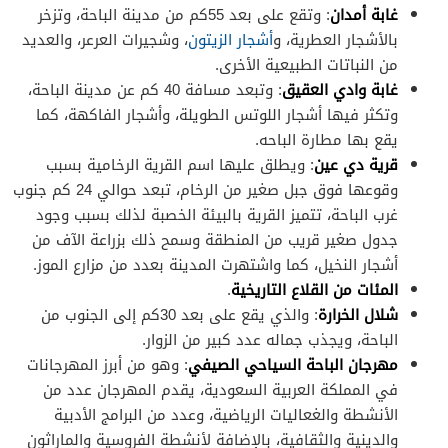
غابة أمدان
: وتقع على بعد 55كم من مدينة الباحة، وتزخر
بالأشجار العطرية، و
أشجار الزيتون
، وشجيرات العرعر، والعديد
من النباتات الطبيعية الأخرى.
غابة وادي العقيق
: وتبعد مسافة 40 كم عن مدينة الباحة،
وتكثر فيها أشجار اللوتس الطويلة، وأشجار الفاكهة، كما
يقع بها مطارة الباحه.
قرية دي عين
: ويطلق عليها اسم القرية الرخامية بسبب
وقوعها فوق جبل صغير من الرخام، تبعد حوالي 24 كم جنوب
غرب الباحة، تتميز القرية بالبيئة الخصبة لذلك بسبب وجود
جدول صغير قريب من المنطقة وسمح ذلك بزراعة الآف من
أشجار النخيل، كما واشتهرت المدينة بعدد من مزارع الموز.
المئات من القلاع التاريخية
.
شلال الخرارة
: والذي يقع على بعد 30كم إلى الجنوب من
الباحة، ويجذب جماله عدد كبير من الزوار.
مهرجان الباحة السياحي الصيفي
: وهو من أبرز المهرجانات
في المملكة العربية السعودية، يقدم المهرجان عدد من
الأنشطة والغعاليات الرياضية، وعدد من البرامج الأدبية
والدينية والثقافية، بالإضافة لأنشطة الفروسية والماراثون