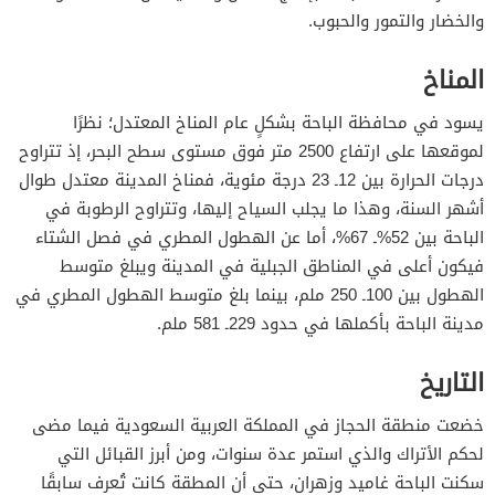
والخضار والتمور والحبوب.
المناخ
يسود في محافظة الباحة بشكلٍ عام المناخ المعتدل؛ نظرًا
لموقعها على ارتفاع 2500 متر فوق مستوى سطح البحر، إذ تتراوح
درجات الحرارة بين 12ـ 23 درجة مئوية، فمناخ المدينة معتدل طوال
أشهر السنة، وهذا ما يجلب السياح إليها، وتتراوح الرطوبة في
الباحة بين 52%ـ 67%، أما عن الهطول المطري في فصل الشتاء
فيكون أعلى في المناطق الجبلية في المدينة ويبلغ متوسط
الهطول بين 100ـ 250 ملم، بينما بلغ متوسط الهطول المطري في
مدينة الباحة بأكملها في حدود 229ـ 581 ملم.
التاريخ
خضعت منطقة الحجاز في المملكة العربية السعودية فيما مضى
لحكم الأتراك والذي استمر عدة سنوات، ومن أبرز القبائل التي
سكنت الباحة غاميد وزهران، حتى أن المطقة كانت تُعرف سابقًا