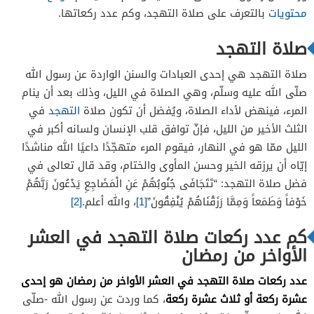
محتويات
بالتعرف على صلاة التهجد، وكم عدد ركعاتها.
صلاة التهجد
صلاة التهجد هي إحدى العبادات والسنن الواردة عن رسول الله
صلّى الله عليه وسلّم، وهي الصلاة في الليل، وذلك بعد أن ينام
المرء، فينهض لأداء الصلاة، ويُفضل أن تكون صلاة
التهجد
في
الثلث الأخير من الليل، فإنّ توافق قلب الإنسان ولسانه أكبر في
الليل ممّا هو في النهار، فيقوم المرء متهجّدًا داعيًا الله مناشدًا
إيّاه أن يرزقه الخير وحسن المأوى والختام، وقد قال تعالى في
فضل صلاة التهجد: “تَتَجَافَى جُنُوبُهُمْ عَنِ الْمَضَاجِعِ يَدْعُونَ رَبَّهُمْ
خَوْفاً وَطَمَعاً وَمِمَّا رَزَقْنَاهُمْ يُنْفِقُونَ”
[1]
، والله أعلم.
[2]
كم عدد ركعات صلاة التهجد في العشر
الأواخر من رمضان
عدد ركعات صلاة التهجد في العشر الأواخر من رمضان هو إحدى
عشرة ركعة أو ثلاث عشرة ركعة
، كما وردت عن رسول الله -صلّى