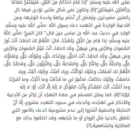
صلّى الله عليه وسلّم: “
إذا
قامَ
أحَدُكُمْ
مِنَ
اللَّيْلِ
،
فَلْيَفْتَتِحْ
صَلاتَهُ
برَكْعَتَيْنِ
خَفِيفَتَيْنِ
“
[5]
، وتكون على شكل مثنى تؤدى فيها كل
ركعتين منفردتين، ويُفضل أن تُختم بركعة واحدة لتوترها، ومن
الأدعية الواردة في التهجد دعاء رسول الله -صلّى الله عليه وسلّم-
الوارد في حديث عبد الله بن عباس حين قال:” كانَ
النبيُّ
-صَلَّى اللهُ
عليه وسلَّمَ-
إذا
قامَ
مِنَ
اللَّيْلِ
يَتَهَجَّدُ
،
قالَ
: اللَّهُمَّ لكَ الحَمْدُ، أنْتَ نُورُ
السَّمَواتِ والأرْضِ ومَن فِيهِنَّ، ولَكَ الحَمْدُ، أنْتَ قَيِّمُ السَّمَواتِ والأرْضِ
ومَن فِيهِنَّ، ولَكَ الحَمْدُ، أنْتَ الحَقُّ، ووَعْدُكَ حَقٌّ، وقَوْلُكَ حَقٌّ، ولِقاؤُكَ
حَقٌّ، والجَنَّةُ حَقٌّ، والنَّارُ حَقٌّ، والسَّاعَةُ حَقٌّ، والنَّبِيُّونَ حَقٌّ، ومُحَمَّدٌ حَقٌّ،
اللَّهُمَّ لكَ أسْلَمْتُ، وعَلَيْكَ تَوَكَّلْتُ، وبِكَ آمَنْتُ، وإلَيْكَ أنَبْتُ، وبِكَ
خاصَمْتُ، وإلَيْكَ حاكَمْتُ، فاغْفِرْ لي ما قَدَّمْتُ وما أخَّرْتُ، وما أسْرَرْتُ
وما أعْلَنْتُ، أنْتَ المُقَدِّمُ وأَنْتَ المُؤَخِّرُ، لا إلَهَ إلَّا أنْتَ، أوْ: لا إلَهَ
غَيْرُكَ”
[6]
، كما يمكن للمسلم في صلاة التهجّد أن يُكثر من الأدعية
والأذكار في تهجّده، والدعاء في سجود التهجد مشروع، إلّا أنّ
الحنابلة والحنفية أشاروا إلى عدم مشروعية
الدعاء
بالأمور التي
تتعلق بالدنيا مثل الزواج أو ما شابهه، وقد اختلفوا بذلك مع
المالكية والشافعية.
[7]