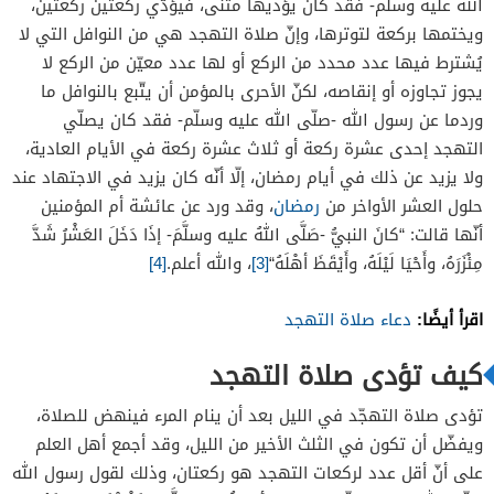
الله عليه وسلّم- فقد كان يؤديها مثنى، فيؤدّي ركعتين ركعتين،
ويختمها بركعة لتوترها، وإنّ صلاة التهجد هي من النوافل التي لا
يُشترط فيها عدد محدد من الركع أو لها عدد معيّن من الركع لا
يجوز تجاوزه أو إنقاصه، لكنّ الأحرى بالمؤمن أن يتّبع بالنوافل ما
وردما عن رسول الله -صلّى الله عليه وسلّم- فقد كان يصلّي
التهجد إحدى عشرة ركعة أو ثلاث عشرة ركعة في الأيام العادية،
ولا يزيد عن ذلك في أيام رمضان، إلّا أنّه كان يزيد في الاجتهاد عند
حلول العشر الأواخر من
رمضان
، وقد ورد عن عائشة أم المؤمنين
أنّها قالت: “كانَ النبيُّ -صَلَّى اللهُ عليه وسلَّمَ- إذَا دَخَلَ
العَشْرُ
شَدَّ
مِئْزَرَهُ
،
وأَحْيَا
لَيْلَهُ
،
وأَيْقَظَ
أهْلَهُ
“
[3]
، والله أعلم.
[4]
اقرأ أيضًا:
دعاء صلاة التهجد
كيف تؤدى صلاة التهجد
تؤدى صلاة التهجّد في الليل بعد أن ينام المرء فينهض للصلاة،
ويفضّل أن تكون في الثلث الأخير من الليل، وقد أجمع أهل العلم
على أنّ أقل عدد لركعات التهجد هو ركعتان، وذلك لقول رسول الله